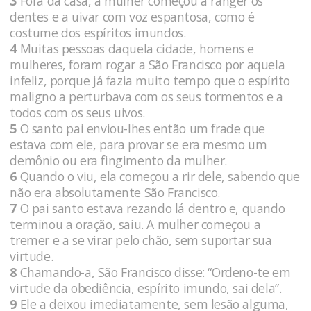
3
Fora da casa, a mulher começou a ranger os
dentes e a uivar com voz espantosa, como é
costume dos espíritos imundos.
4
Muitas pessoas daquela cidade, homens e
mulheres, foram rogar a São Francisco por aquela
infeliz, porque já fazia muito tempo que o espírito
maligno a perturbava com os seus tormentos e a
todos com os seus uivos.
5
O santo pai enviou-lhes então um frade que
estava com ele, para provar se era mesmo um
demônio ou era fingimento da mulher.
6
Quando o viu, ela começou a rir dele, sabendo que
não era absolutamente São Francisco.
7
O pai santo estava rezando lá dentro e, quando
terminou a oração, saiu. A mulher começou a
tremer e a se virar pelo chão, sem suportar sua
virtude.
8
Chamando-a, São Francisco disse: “Ordeno-te em
virtude da obediência, espírito imundo, sai dela”.
9
Ele a deixou imediatamente, sem lesão alguma,