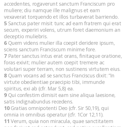
accedentes, rogaverunt sanctum Franciscum pro
muliere; diu namque ille malignus et eam
vexaverat torquendo et illos turbaverat barriendo.
5
Sanctus pater misit tunc ad eam fratrem qui erat
secum, experiri volens, utrum foret daemonium an
deceptio muliebris.
6
Quem videns mulier illa coepit deridere ipsum,
sciens sanctum Franciscum minime fore.
7
Pater sanctus intus erat orans, finitaque oratione,
foras exivit; mulier autem coepit tremere ac
volutari super terram, non sustinens virtutem eius.
8
Quam vocans ad se sanctus Franciscus dixit: “In
virtute obedientiae praecipio tibi, immunde
spiritus, exi ab (cfr. Mar 5,8) ea.
9
Qui confestim dimisit eam sine aliqua laesione,
satis indignabundus recedens.
10
Gratias omnipotenti Deo (cfr. Sir 50,19), qui
omnia in omnibus operatur (cfr. 1Cor 12,11).
11
Verum, quia non miracula, quae sanctitatem