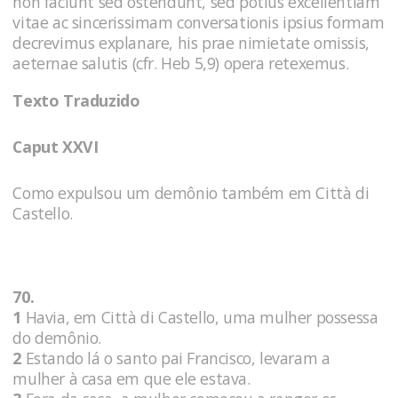
non faciunt sed ostendunt, sed potius excellentiam
vitae ac sincerissimam conversationis ipsius formam
decrevimus explanare, his prae nimietate omissis,
aeternae salutis (cfr. Heb 5,9) opera retexemus.
Texto Traduzido
Caput XXVI
Como expulsou um demônio também em Città di
Castello.
70.
1
Havia, em Città di Castello, uma mulher possessa
do demônio.
2
Estando lá o santo pai Francisco, levaram a
mulher à casa em que ele estava.