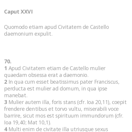
Caput XXVI
Quomodo etiam apud Civitatem de Castello
daemonium expulit.
70.
1
Apud Civitatem etiam de Castello mulier
quaedam obsessa erat a daemonio.
2
In qua cum esset beatissimus pater Franciscus,
perducta est mulier ad domum, in qua ipse
manebat.
3
Mulier autem illa, foris stans (cfr. Ioa 20,11), coepit
frendere dentibus et torvo vultu, miserabili voce
barrire, sicut mos est spirituum immundorum (cfr.
Ioa 19,40; Mat 10,1).
4
Multi enim de civitate illa utriusque sexus