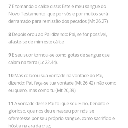
7
E tomando o cálice disse: Este é meu sangue do
Novo Testamento, que por vós e por muitos será
derramado para remissão dos pecados (Mt 26,27).
8
Depois orou ao Pai dizendo: Pai, se for possível,
afaste-se de mim este cálice.
9
E seu suor tornou-se como gotas de sangue que
caíam na terra (Lc 22,44).
10
Mas colocou sua vontade na vontade do Pai,
dizendo: Pai, faça-se tua vontade (Mt 26,42); não como
eu quero, mas como tu (Mt 26,39).
11
A vontade desse Pai foi que seu Filho, bendito e
glorioso, que nos deu e nasceu por nós, se
oferecesse por seu próprio sangue, como sacrifício e
hóstia na ara da cruz;