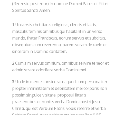
(Recensio posterior) In nomine Domini Patris et Filii et
Spiritus Sancti. Amen.
1
Universis christianis religiosis, clericis et laicis,
masculis feminis omnibus qui habitant in universo
mundo, frater Franciscus, eorum servus et subditus,
obsequium cum reverentia, pacem veram de caelo et
sinceram in Domino caritatem.
2
Cum sim servus omnium, omnibus servire teneor et
administrare odorifera verba Domini mei.
3
Unde in mente considerans, quod cum personaliter
propter infirmitatem et debilitatem mei corporis non
possim singulos visitare, proposui litteris
praesentibus et nuntiis verba Domini nostri Jesu
Christi, qui est Verbum Patris, vobis referre et verba