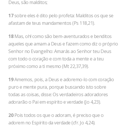
Deus, são malditos;
17
sobre eles é dito pelo profeta: Malditos os que se
afastam de teus mandamentos (Ps 118,21).
18
Mas, oh! como são bem-aventurados e benditos
aqueles que amam a Deus e fazem como diz o próprio
Senhor no Evangelho: Amarás ao Senhor teu Deus
com todo o coração e com toda a mente e a teu
próximo como a ti mesmo (Mt 22,37,39).
19
Amemos, pois, a Deus e adoremo-lo com coração
puro e mente pura, porque buscando isto sobre
todas as coisas, disse: Os verdadeiros adoradores
adorarão o Pai em espírito e verdade (Jo 4,23).
20
Pois todos os que o adoram, é preciso que o
adorem no Espírito da verdade (cfr. Jo 4,24).