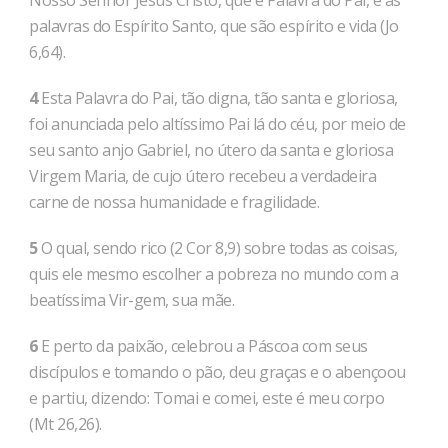
Nosso Senhor Jesus Cristo, que é Palavra do Pai, e as
palavras do Espírito Santo, que são espírito e vida (Jo
6,64).
4
Esta Palavra do Pai, tão digna, tão santa e gloriosa,
foi anunciada pelo altíssimo Pai lá do céu, por meio de
seu santo anjo Gabriel, no útero da santa e gloriosa
Virgem Maria, de cujo útero recebeu a verdadeira
carne de nossa humanidade e fragilidade.
5
O qual, sendo rico (2 Cor 8,9) sobre todas as coisas,
quis ele mesmo escolher a pobreza no mundo com a
beatíssima Vir-gem, sua mãe.
6
E perto da paixão, celebrou a Páscoa com seus
discípulos e tomando o pão, deu graças e o abençoou
e partiu, dizendo: Tomai e comei, este é meu corpo
(Mt 26,26).