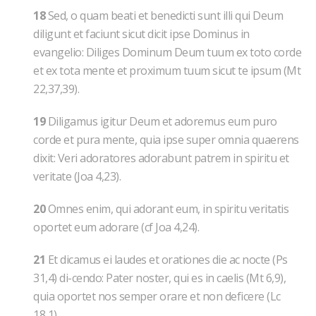
18
Sed, o quam beati et benedicti sunt illi qui Deum
diligunt et faciunt sicut dicit ipse Dominus in
evangelio: Diliges Dominum Deum tuum ex toto corde
et ex tota mente et proximum tuum sicut te ipsum (Mt
22,37,39).
19
Diligamus igitur Deum et adoremus eum puro
corde et pura mente, quia ipse super omnia quaerens
dixit: Veri adoratores adorabunt patrem in spiritu et
veritate (Joa 4,23).
20
Omnes enim, qui adorant eum, in spiritu veritatis
oportet eum adorare (cf Joa 4,24).
21
Et dicamus ei laudes et orationes die ac nocte (Ps
31,4) di-cendo: Pater noster, qui es in caelis (Mt 6,9),
quia oportet nos semper orare et non deficere (Lc
18,1).