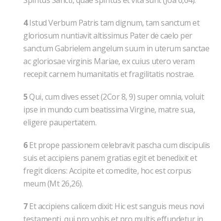
Spiritus Sancti, quae spiritus et vita sunt (Joa 6,64).
4
Istud Verbum Patris tam dignum, tam sanctum et
gloriosum nuntiavit altissimus Pater de caelo per
sanctum Gabrielem angelum suum in uterum sanctae
ac gloriosae virginis Mariae, ex cuius utero veram
recepit carnem humanitatis et fragilitatis nostrae.
5
Qui, cum dives esset (2Cor 8, 9) super omnia, voluit
ipse in mundo cum beatissima Virgine, matre sua,
eligere paupertatem.
6
Et prope passionem celebravit pascha cum discipulis
suis et accipiens panem gratias egit et benedixit et
fregit dicens: Accipite et comedite, hoc est corpus
meum (Mt 26,26).
7
Et accipiens calicem dixit: Hic est sanguis meus novi
testamenti, qui pro vobis et pro multis effundetur in