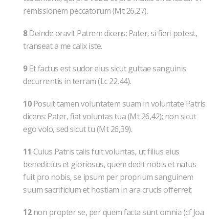
remissionem peccatorum (Mt 26,27).
8
Deinde oravit Patrem dicens: Pater, si fieri potest,
transeat a me calix iste.
9
Et factus est sudor eius sicut guttae sanguinis
decurrentis in terram (Lc 22,44).
10
Posuit tamen voluntatem suam in voluntate Patris
dicens: Pater, fiat voluntas tua (Mt 26,42); non sicut
ego volo, sed sicut tu (Mt 26,39).
11
Cuius Patris talis fuit voluntas, ut filius eius
benedictus et gloriosus, quem dedit nobis et natus
fuit pro nobis, se ipsum per proprium sanguinem
suum sacrificium et hostiam in ara crucis offerret;
12
non propter se, per quem facta sunt omnia (cf Joa