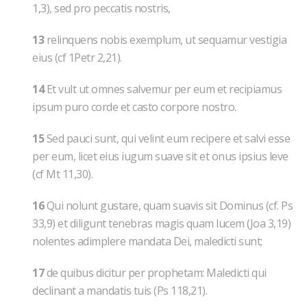
1,3), sed pro peccatis nostris,
13
relinquens nobis exemplum, ut sequamur vestigia
eius (cf 1Petr 2,21).
14
Et vult ut omnes salvemur per eum et recipiamus
ipsum puro corde et casto corpore nostro.
15
Sed pauci sunt, qui velint eum recipere et salvi esse
per eum, licet eius iugum suave sit et onus ipsius leve
(cf Mt 11,30).
16
Qui nolunt gustare, quam suavis sit Dominus (cf. Ps
33,9) et diligunt tenebras magis quam lucem (Joa 3,19)
nolentes adimplere mandata Dei, maledicti sunt;
17
de quibus dicitur per prophetam: Maledicti qui
declinant a mandatis tuis (Ps 118,21).