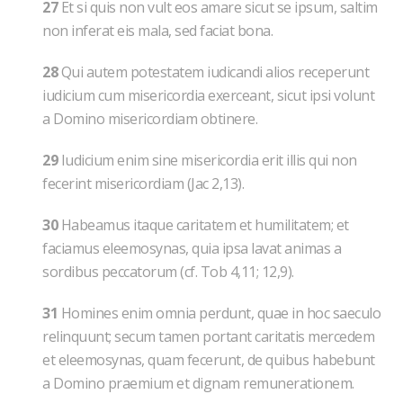
27
Et si quis non vult eos amare sicut se ipsum, saltim
non inferat eis mala, sed faciat bona.
28
Qui autem potestatem iudicandi alios receperunt
iudicium cum misericordia exerceant, sicut ipsi volunt
a Domino misericordiam obtinere.
29
Iudicium enim sine misericordia erit illis qui non
fecerint misericordiam (Jac 2,13).
30
Habeamus itaque caritatem et humilitatem; et
faciamus eleemosynas, quia ipsa lavat animas a
sordibus peccatorum (cf. Tob 4,11; 12,9).
31
Homines enim omnia perdunt, quae in hoc saeculo
relinquunt; secum tamen portant caritatis mercedem
et eleemosynas, quam fecerunt, de quibus habebunt
a Domino praemium et dignam remunerationem.