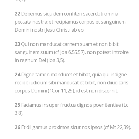
22
Debemus siquidem confiteri sacerdoti omnia
peccata nostra; et recipiamus corpus et sanguinem
Domini nostri Jesu Christi ab eo.
23
Qui non manducat carnem suam et non bibit
sanguinem suum (cf Joa 6,55.57), non potest introire
in regnum Dei (Joa 3,5).
24
Digne tamen manducet et bibat, quia qui indigne
recipit iudicium sibi manducat et bibit, non diiudicans
corpus Domini (1Cor 11,29), id est non discernit.
25
Faciamus insuper fructus dignos poenitentiae (Lc
3,8).
26
Et diligamus proximos sicut nos ipsos (cf Mt 22,39).