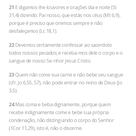
21
E digamos-lhe louvores e orações dia e noite (Sl
31,4) dizendo: Pai nosso, que estás nos céus (Mt 6,9),
porque é preciso que oremos sempre e não
desfaleçamos (Lc 18,1).
22
Devemos certamente confessar ao sacerdote
todos nossos pecados; e receba-mos dele o corpo e o
sangue de nosso Se-nhor Jesus Cristo.
23
Quem não come sua carne e não bebe seu sangue
(cfr. Jo 6,55, 57), não pode entrar no reino de Deus (Jo
3,5).
24
Mas coma e beba dignamente, porque quem
recebe indignamente come e bebe sua própria
condenação, não distinguindo o corpo do Senhor
(1Cor 11,29), isto é, não o discerne.