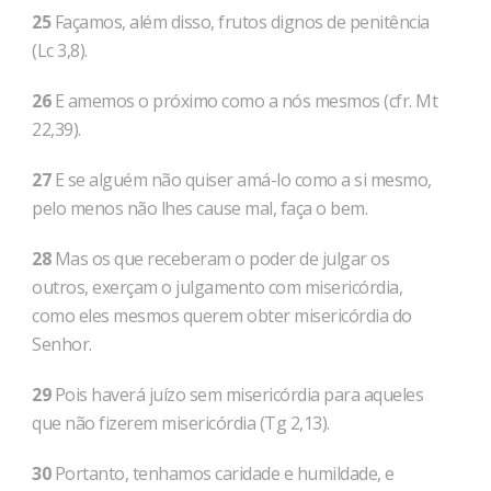
25
Façamos, além disso, frutos dignos de penitência
(Lc 3,8).
26
E amemos o próximo como a nós mesmos (cfr. Mt
22,39).
27
E se alguém não quiser amá-lo como a si mesmo,
pelo menos não lhes cause mal, faça o bem.
28
Mas os que receberam o poder de julgar os
outros, exerçam o julgamento com misericórdia,
como eles mesmos querem obter misericórdia do
Senhor.
29
Pois haverá juízo sem misericórdia para aqueles
que não fizerem misericórdia (Tg 2,13).
30
Portanto, tenhamos caridade e humildade, e