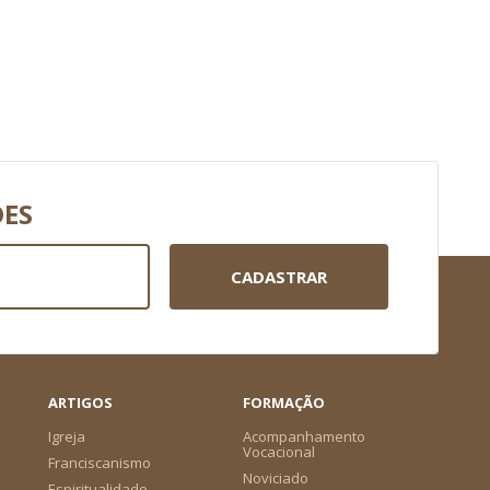
DES
CADASTRAR
ARTIGOS
FORMAÇÃO
Igreja
Acompanhamento
Vocacional
Franciscanismo
Noviciado
Espiritualidade