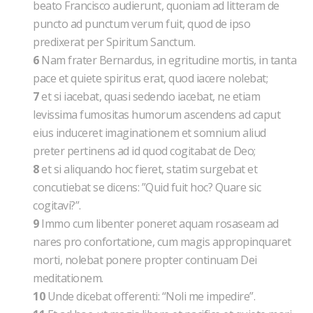
beato Francisco audierunt, quoniam ad litteram de
puncto ad punctum verum fuit, quod de ipso
predixerat per Spiritum Sanctum.
6
Nam frater Bernardus, in egritudine mortis, in tanta
pace et quiete spiritus erat, quod iacere nolebat;
7
et si iacebat, quasi sedendo iacebat, ne etiam
levissima fumositas humorum ascendens ad caput
eius induceret imaginationem et somnium aliud
preter pertinens ad id quod cogitabat de Deo;
8
et si aliquando hoc fieret, statim surgebat et
concutiebat se dicens: ”Quid fuit hoc? Quare sic
cogitavi?”.
9
Immo cum libenter poneret aquam rosaseam ad
nares pro confortatione, cum magis appropinquaret
morti, nolebat ponere propter continuam Dei
meditationem.
10
Unde dicebat offerenti: “Noli me impedire”.