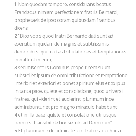
1
Nam quodam tempore, considerans beatus
Franciscus nimiam perfectionem fratris Bernardi,
prophetavit de ipso coram quibusdam fratribus
dicens:
2
“Dico vobis quod fratri Bernardo dati sunt ad
exercitium quidam de magnis et subtilissimis
demonibus, qui multas tribulationes et temptationes
immittent in eum,
3
sed misericors Dominus prope finem suum
substollet ipsum de omni tribulatione et temptatione
interiori et exteriori et ponet spiritum eius et corpus
in tanta pace, quiete et consolatione, quod universi
fratres, qui viderint et audierint, plurimum inde
admirabuntur et pro magno miraculo habebunt;
4
et in illa pace, quiete et consolatione utriusque
hominis, transibit de hoc seculo ad Dominum”.
5
Et plurimum inde admirati sunt fratres, qui hoc a