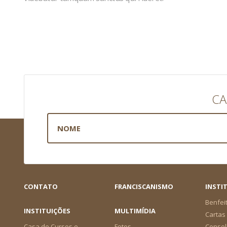
CA
CONTATO
FRANCISCANISMO
INSTI
Benfei
INSTITUIÇÕES
MULTIMÍDIA
Cartas 
Casa de Cursos e
Fotos
Consel