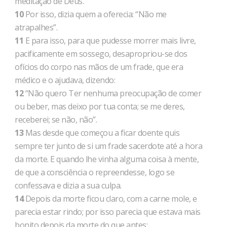
meditação de Deus.
10
Por isso, dizia quem a oferecia: “Não me
atrapalhes”.
11
E para isso, para que pudesse morrer mais livre,
pacificamente em sossego, desapropriou-se dos
ofícios do corpo nas mãos de um frade, que era
médico e o ajudava, dizendo:
12
“Não quero Ter nenhuma preocupação de comer
ou beber, mas deixo por tua conta; se me deres,
receberei; se não, não”.
13
Mas desde que começou a ficar doente quis
sempre ter junto de si um frade sacerdote até a hora
da morte. E quando lhe vinha alguma coisa à mente,
de que a consciência o repreendesse, logo se
confessava e dizia a sua culpa.
14
Depois da morte ficou claro, com a carne mole, e
parecia estar rindo; por isso parecia que estava mais
bonito depois da morte do que antes;