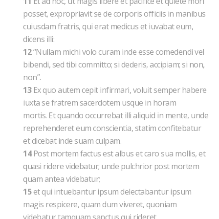
11
Et ad hoc, ut magis libere et pacifice et quiete mori
posset, expropriavit se de corporis officiis in manibus
cuiusdam fratris, qui erat medicus et iuvabat eum,
dicens illi:
12
“Nullam michi volo curam inde esse comedendi vel
bibendi, sed tibi committo; si dederis, accipiam; si non,
non”.
13
Ex quo autem cepit infirmari, voluit semper habere
iuxta se fratrem sacerdotem usque in horam
mortis. Et quando occurrebat illi aliquid in mente, unde
reprehenderet eum conscientia, statim confitebatur
et dicebat inde suam culpam.
14
Post mortem factus est albus et caro sua mollis, et
quasi ridere videbatur; unde pulchrior post mortem
quam antea videbatur;
15
et qui intuebantur ipsum delectabantur ipsum
magis respicere, quam dum viveret, quoniam
videbatur tamquam sanctus qui rideret.