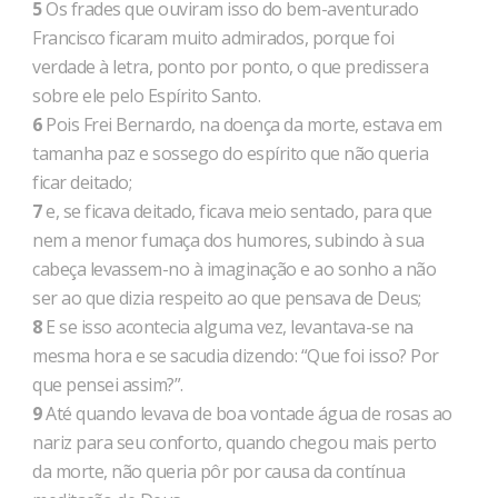
5
Os frades que ouviram isso do bem-aventurado
Francisco ficaram muito admirados, porque foi
verdade à letra, ponto por ponto, o que predissera
sobre ele pelo Espírito Santo.
6
Pois Frei Bernardo, na doença da morte, estava em
tamanha paz e sossego do espírito que não queria
ficar deitado;
7
e, se ficava deitado, ficava meio sentado, para que
nem a menor fumaça dos humores, subindo à sua
cabeça levassem-no à imaginação e ao sonho a não
ser ao que dizia respeito ao que pensava de Deus;
8
E se isso acontecia alguma vez, levantava-se na
mesma hora e se sacudia dizendo: “Que foi isso? Por
que pensei assim?”.
9
Até quando levava de boa vontade água de rosas ao
nariz para seu conforto, quando chegou mais perto
da morte, não queria pôr por causa da contínua