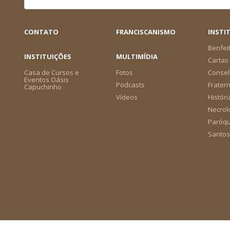
CONTATO
FRANCISCANISMO
INSTI
Benfei
INSTITUIÇÕES
MULTIMÍDIA
Cartas 
Casa de Cursos e
Fotos
Consel
Eventos Oásis
Podcasts
Frater
Capuchinho
Vídeos
Históri
Necrol
Paróqu
Santos