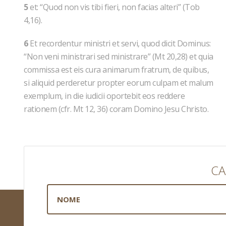
5
et: “Quod non vis tibi fieri, non facias alteri” (Tob
4,16).
6
Et recordentur ministri et servi, quod dicit Dominus:
“Non veni ministrari sed ministrare” (Mt 20,28) et quia
commissa est eis cura animarum fratrum, de quibus,
si aliquid perderetur propter eorum culpam et malum
exemplum, in die iudicii oportebit eos reddere
rationem (cfr. Mt 12, 36) coram Domino Jesu Christo.
CA