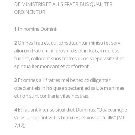
DE MINISTRIS ET ALIIS FRATRIBUS QUALITER
ORDINENTUR
1
In nomine Domini!
2
Omnes fratres, qui constituuntur ministri et servi
aliorum fratrum, in provin-ciis et in locis, in quibus
fuerint, collocent suos fratres quos saepe visitent et
spiritualiter moneant et confortent.
3
Et omnes alii fratres mei benedicti diligenter
obediant eis in his quae spectant ad salutem animae
et non sunt contraria vitae nostrae.
4
Et faciant inter se sicut dicit Dominus: “Quaecumque
vultis, ut faciant vobis homines, et vos facite illis” (Mt
7,12);