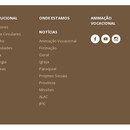
TUCIONAL
ONDE ESTAMOS
ANIMAÇÃO
VOCACIONAL
tores
NOTÍCIAS
e Circulares
ho
Animação Vocacional
nidades
Formação
a
Geral
ogia
Igreja
ias
Paroquial
Projetos Sociais
Província
Missões
ALAC
JPIC