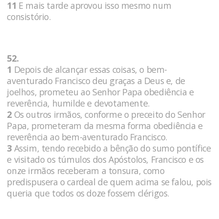
11
E mais tarde aprovou isso mesmo num
consistório.
52.
1
Depois de alcançar essas coisas, o bem-
aventurado Francisco deu graças a Deus e, de
joelhos, prometeu ao Senhor Papa obediência e
reverência, humilde e devotamente.
2
Os outros irmãos, conforme o preceito do Senhor
Papa, prometeram da mesma forma obediência e
reverência ao bem-aventurado Francisco.
3
Assim, tendo recebido a bênção do sumo pontífice
e visitado os túmulos dos Apóstolos, Francisco e os
onze irmãos receberam a tonsura, como
predispusera o cardeal de quem acima se falou, pois
queria que todos os doze fossem clérigos.