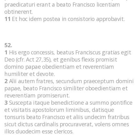
praedicaturi erant a beato Francisco licentiam
obtinerent.
11
Et hoc idem postea in consistorio approbavit.
52.
1
His ergo concessis, beatus Franciscus gratias egit
Deo (cfr. Act 27,35), et genibus flexis promisit
domino papae obedientiam et reverentiam
humiliter et devote.
2
Alii autem fratres, secundum praeceptum domini
papae, beato Francisco similiter oboedientiam et
reverentiam promiserunt.
3
Suscepta itaque benedictione a summo pontifice
et visitatis apostolorum liminibus, datisque
tonsuris beato Francisco et aliis undecim fratribus
sicut dictus cardinalis procuraverat, volens omnes
illos duodecim esse clericos.