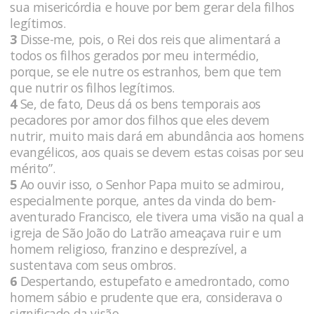
sua misericórdia e houve por bem gerar dela filhos
legítimos.
3
Disse-me, pois, o Rei dos reis que alimentará a
todos os filhos gerados por meu intermédio,
porque, se ele nutre os estranhos, bem que tem
que nutrir os filhos legítimos.
4
Se, de fato, Deus dá os bens temporais aos
pecadores por amor dos filhos que eles devem
nutrir, muito mais dará em abundância aos homens
evangélicos, aos quais se devem estas coisas por seu
mérito”.
5
Ao ouvir isso, o Senhor Papa muito se admirou,
especialmente porque, antes da vinda do bem-
aventurado Francisco, ele tivera uma visão na qual a
igreja de São João do Latrão ameaçava ruir e um
homem religioso, franzino e desprezível, a
sustentava com seus ombros.
6
Despertando, estupefato e amedrontado, como
homem sábio e prudente que era, considerava o
significado da visão.