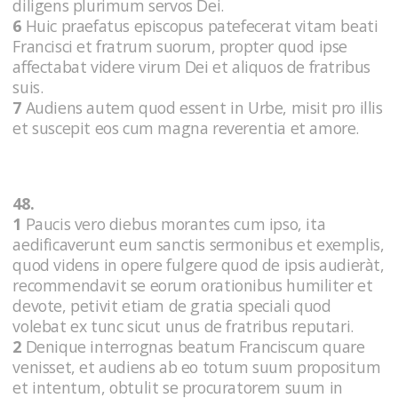
diligens plurimum servos Dei.
6
Huic praefatus episcopus patefecerat vitam beati
Francisci et fratrum suorum, propter quod ipse
affectabat videre virum Dei et aliquos de fratribus
suis.
7
Audiens autem quod essent in Urbe, misit pro illis
et suscepit eos cum magna reverentia et amore.
48.
1
Paucis vero diebus morantes cum ipso, ita
aedificaverunt eum sanctis sermonibus et exemplis,
quod videns in opere fulgere quod de ipsis audieràt,
recommendavit se eorum orationibus humiliter et
devote, petivit etiam de gratia speciali quod
volebat ex tunc sicut unus de fratribus reputari.
2
Denique interrognas beatum Franciscum quare
venisset, et audiens ab eo totum suum propositum
et intentum, obtulit se procuratorem suum in