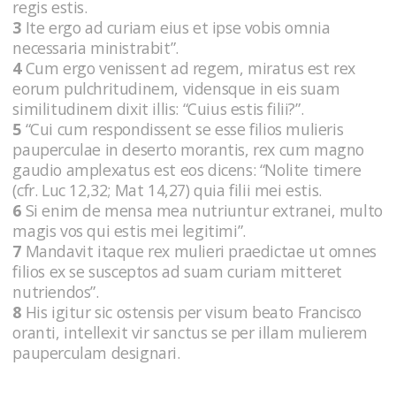
regis estis.
3
Ite ergo ad curiam eius et ipse vobis omnia
necessaria ministrabit”.
4
Cum ergo venissent ad regem, miratus est rex
eorum pulchritudinem, vidensque in eis suam
similitudinem dixit illis: “Cuius estis filii?”.
5
“Cui cum respondissent se esse filios mulieris
pauperculae in deserto morantis, rex cum magno
gaudio amplexatus est eos dicens: “Nolite timere
(cfr. Luc 12,32; Mat 14,27) quia filii mei estis.
6
Si enim de mensa mea nutriuntur extranei, multo
magis vos qui estis mei legitimi”.
7
Mandavit itaque rex mulieri praedictae ut omnes
filios ex se susceptos ad suam curiam mitteret
nutriendos”.
8
His igitur sic ostensis per visum beato Francisco
oranti, intellexit vir sanctus se per illam mulierem
pauperculam designari.