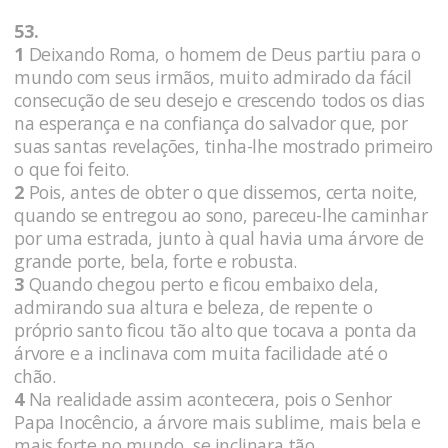
53.
1
Deixando Roma, o homem de Deus partiu para o
mundo com seus irmãos, muito admirado da fácil
consecução de seu desejo e crescendo todos os dias
na esperança e na confiança do salvador que, por
suas santas revelações, tinha-lhe mostrado primeiro
o que foi feito.
2
Pois, antes de obter o que dissemos, certa noite,
quando se entregou ao sono, pareceu-lhe caminhar
por uma estrada, junto à qual havia uma árvore de
grande porte, bela, forte e robusta.
3
Quando chegou perto e ficou embaixo dela,
admirando sua altura e beleza, de repente o
próprio santo ficou tão alto que tocava a ponta da
árvore e a inclinava com muita facilidade até o
chão.
4
Na realidade assim acontecera, pois o Senhor
Papa Inocêncio, a árvore mais sublime, mais bela e
mais forte no mundo, se inclinara tão