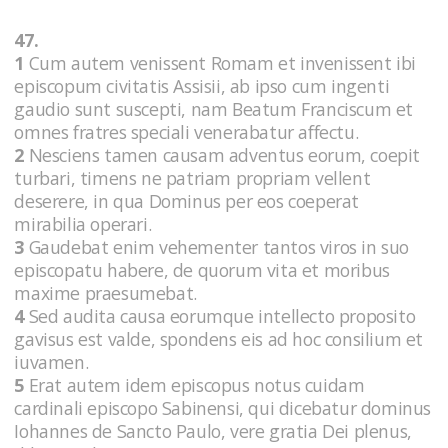
47.
1
Cum autem venissent Romam et invenissent ibi
episcopum civitatis Assisii, ab ipso cum ingenti
gaudio sunt suscepti, nam Beatum Franciscum et
omnes fratres speciali venerabatur affectu.
2
Nesciens tamen causam adventus eorum, coepit
turbari, timens ne patriam propriam vellent
deserere, in qua Dominus per eos coeperat
mirabilia operari.
3
Gaudebat enim vehementer tantos viros in suo
episcopatu habere, de quorum vita et moribus
maxime praesumebat.
4
Sed audita causa eorumque intellecto proposito
gavisus est valde, spondens eis ad hoc consilium et
iuvamen.
5
Erat autem idem episcopus notus cuidam
cardinali episcopo Sabinensi, qui dicebatur dominus
Iohannes de Sancto Paulo, vere gratia Dei plenus,