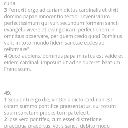
curia.
3
Perrexit ergo ad curiam dictus cardinalis et dixit
domino papae Innocentio tertio: “Inveni virum
perfectissimum qui vult secundum formam sancti
evangelü vivere et evangelicam perfectionem in
omnibus observare, per quem credo quod Dominus
velit in toto mundo fidem sanctae ecclesiae
reformare”.
4
Quod audiens, dominus papa miratus est valde et
eidem cardinali imposuit ut ad se duceret beatum
Franciscum.
49.
1
Sequenti ergo die, vir Dei a dicto cardinali est
coram summo pontifice praesentatus, cui totum
suum sanctum propositum patefecit.
2
Ipse vero pontifex, cum esset discretione
praecipua praeditus, votis sancti debito modo