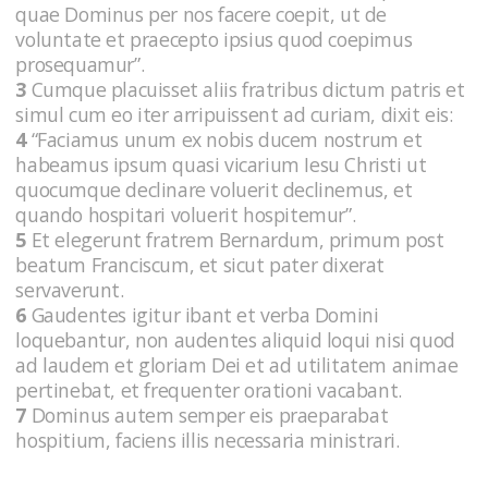
quae Dominus per nos facere coepit, ut de
voluntate et praecepto ipsius quod coepimus
prosequamur”.
3
Cumque placuisset aliis fratribus dictum patris et
simul cum eo iter arripuissent ad curiam, dixit eis:
4
“Faciamus unum ex nobis ducem nostrum et
habeamus ipsum quasi vicarium Iesu Christi ut
quocumque declinare voluerit declinemus, et
quando hospitari voluerit hospitemur”.
5
Et elegerunt fratrem Bernardum, primum post
beatum Franciscum, et sicut pater dixerat
servaverunt.
6
Gaudentes igitur ibant et verba Domini
loquebantur, non audentes aliquid loqui nisi quod
ad laudem et gloriam Dei et ad utilitatem animae
pertinebat, et frequenter orationi vacabant.
7
Dominus autem semper eis praeparabat
hospitium, faciens illis necessaria ministrari.