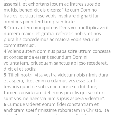
assensit, et exhortans ipsum ac fratres suos de
multis, benedixit eis dicens: “Ite cum Domino,
fratres, et sicut ipse vobis inspirare dignabitur
omnibus poenitentiam praedicate.
3
Cum autem omnipotens Deus vos multiplicaverit
numero maiori et gratia, referetis nobis, et nos
plura his concedemus ac maiora vobis securius
committemus”.
4
Volens autem dominus papa scire utrum concessa
et concedenda essent secundum Domini
voluntatem, priusquam sanctus ab ipso recederet,
dixit ei et sociis:
5
“Filioli nostri, vita vestra videtur nobis nimis dura
et aspera, licet enim credamus vos esse tanti
fervoris quod de vobis non oporteat dubitare,
tamen considerare debemus pro illis qui secuturi
sunt vos, ne haec via nimis ipsis aspera videatur”.
6
Cumque videret eorum fidei constantiam et
anchoram spei firmissime roboratam in Christo, ita