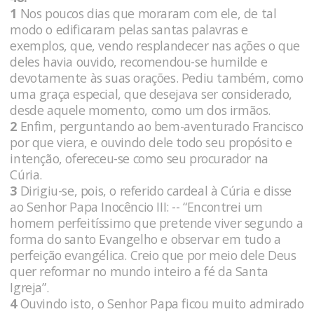
1
Nos poucos dias que moraram com ele, de tal
modo o edificaram pelas santas palavras e
exemplos, que, vendo resplandecer nas ações o que
deles havia ouvido, recomendou-se humilde e
devotamente às suas orações. Pediu também, como
uma graça especial, que desejava ser considerado,
desde aquele momento, como um dos irmãos.
2
Enfim, perguntando ao bem-aventurado Francisco
por que viera, e ouvindo dele todo seu propósito e
intenção, ofereceu-se como seu procurador na
Cúria.
3
Dirigiu-se, pois, o referido cardeal à Cúria e disse
ao Senhor Papa Inocêncio III: -- “Encontrei um
homem perfeitíssimo que pretende viver segundo a
forma do santo Evangelho e observar em tudo a
perfeição evangélica. Creio que por meio dele Deus
quer reformar no mundo inteiro a fé da Santa
Igreja”.
4
Ouvindo isto, o Senhor Papa ficou muito admirado