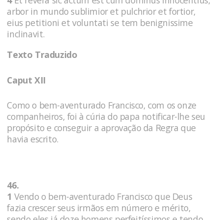
arbor in mundo sublimior et pulchrior et fortior,
eius petitioni et voluntati se tem benignissime
inclinavit.
Texto Traduzido
Caput XII
Como o bem-aventurado Francisco, com os onze
companheiros, foi à cúria do papa notificar-lhe seu
propósito e conseguir a aprovação da Regra que
havia escrito.
46.
1
Vendo o bem-aventurado Francisco que Deus
fazia crescer seus irmãos em número e mérito,
sendo eles já doze homens perfeitíssimos e tendo