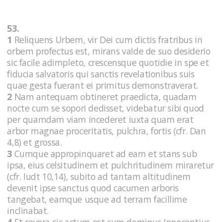
53.
1
Reliquens Urbem, vir Dei cum dictis fratribus in
orbem profectus est, mirans valde de suo desiderio
sic facile adimpleto, crescensque quotidie in spe et
fiducia salvatoris qui sanctis revelationibus suis
quae gesta fuerant ei primitus demonstraverat.
2
Nam antequam obtineret praedicta, quadam
nocte cum se sopori dedisset, videbatur sibi quod
per quamdam viam incederet iuxta quam erat
arbor magnae proceritatis, pulchra, fortis (cfr. Dan
4,8) et grossa.
3
Cumque appropinquaret ad eam et stans sub
ipsa, eius celsitudinem et pulchritudinem miraretur
(cfr. Iudt 10,14), subito ad tantam altitudinem
devenit ipse sanctus quod cacumen arboris
tangebat, eamque usque ad terram facillime
inclinabat.
4
Et revera sic actum est cum dominus Innocentius,