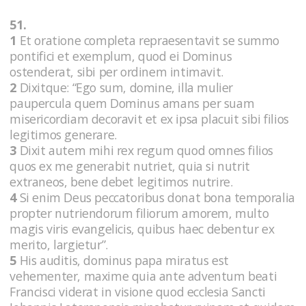
51.
1
Et oratione completa repraesentavit se summo
pontifici et exemplum, quod ei Dominus
ostenderat, sibi per ordinem intimavit.
2
Dixitque: “Ego sum, domine, illa mulier
paupercula quem Dominus amans per suam
misericordiam decoravit et ex ipsa placuit sibi filios
legitimos generare.
3
Dixit autem mihi rex regum quod omnes filios
quos ex me generabit nutriet, quia si nutrit
extraneos, bene debet legitimos nutrire.
4
Si enim Deus peccatoribus donat bona temporalia
propter nutriendorum filiorum amorem, multo
magis viris evangelicis, quibus haec debentur ex
merito, largietur”.
5
His auditis, dominus papa miratus est
vehementer, maxime quia ante adventum beati
Francisci viderat in visione quod ecclesia Sancti