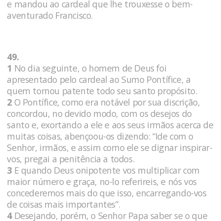
e mandou ao cardeal que lhe trouxesse o bem-
aventurado Francisco.
49.
1
No dia seguinte, o homem de Deus foi
apresentado pelo cardeal ao Sumo Pontífice, a
quem tornou patente todo seu santo propósito.
2
O Pontífice, como era notável por sua discrição,
concordou, no devido modo, com os desejos do
santo e, exortando a ele e aos seus irmãos acerca de
muitas coisas, abençoou-os dizendo: “Ide com o
Senhor, irmãos, e assim como ele se dignar inspirar-
vos, pregai a penitência a todos.
3
E quando Deus onipotente vos multiplicar com
maior número e graça, no-lo referireis, e nós vos
concederemos mais do que isso, encarregando-vos
de coisas mais importantes”.
4
Desejando, porém, o Senhor Papa saber se o que