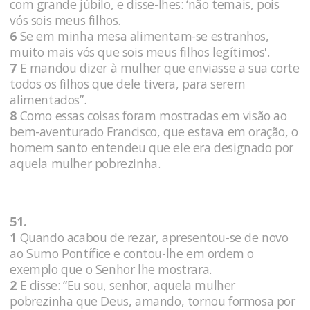
com grande júbilo, e disse-lhes: ‘não temais, pois
vós sois meus filhos.
6
Se em minha mesa alimentam-se estranhos,
muito mais vós que sois meus filhos legítimos'.
7
E mandou dizer à mulher que enviasse a sua corte
todos os filhos que dele tivera, para serem
alimentados”.
8
Como essas coisas foram mostradas em visão ao
bem-aventurado Francisco, que estava em oração, o
homem santo entendeu que ele era designado por
aquela mulher pobrezinha.
51.
1
Quando acabou de rezar, apresentou-se de novo
ao Sumo Pontífice e contou-lhe em ordem o
exemplo que o Senhor lhe mostrara.
2
E disse: “Eu sou, senhor, aquela mulher
pobrezinha que Deus, amando, tornou formosa por