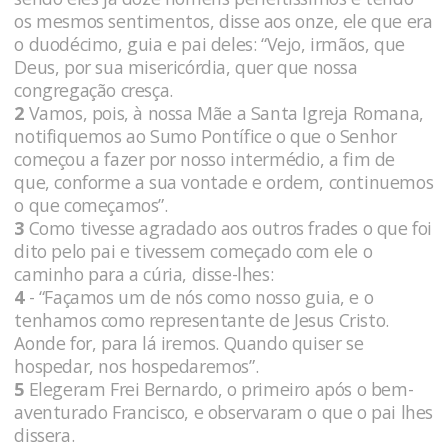
os mesmos sentimentos, disse aos onze, ele que era
o duodécimo, guia e pai deles: “Vejo, irmãos, que
Deus, por sua misericórdia, quer que nossa
congregação cresça.
2
Vamos, pois, à nossa Mãe a Santa Igreja Romana,
notifiquemos ao Sumo Pontífice o que o Senhor
começou a fazer por nosso intermédio, a fim de
que, conforme a sua vontade e ordem, continuemos
o que começamos”.
3
Como tivesse agradado aos outros frades o que foi
dito pelo pai e tivessem começado com ele o
caminho para a cúria, disse-lhes:
4
- “Façamos um de nós como nosso guia, e o
tenhamos como representante de Jesus Cristo.
Aonde for, para lá iremos. Quando quiser se
hospedar, nos hospedaremos”.
5
Elegeram Frei Bernardo, o primeiro após o bem-
aventurado Francisco, e observaram o que o pai lhes
dissera.