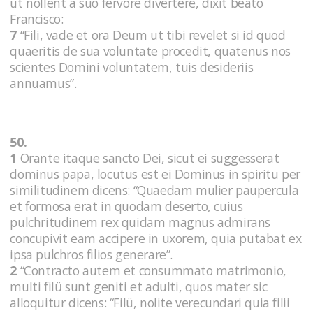
ut nollent a suo fervore divertere, dixit beato
Francisco:
7
“Fili, vade et ora Deum ut tibi revelet si id quod
quaeritis de sua voluntate procedit, quatenus nos
scientes Domini voluntatem, tuis desideriis
annuamus”.
50.
1
Orante itaque sancto Dei, sicut ei suggesserat
dominus papa, locutus est ei Dominus in spiritu per
similitudinem dicens: “Quaedam mulier paupercula
et formosa erat in quodam deserto, cuius
pulchritudinem rex quidam magnus admirans
concupivit eam accipere in uxorem, quia putabat ex
ipsa pulchros filios generare”.
2
“Contracto autem et consummato matrimonio,
multi filü sunt geniti et adulti, quos mater sic
alloquitur dicens: “Filü, nolite verecundari quia filii