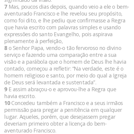
7
Mas, poucos dias depois, quando veio a ele o bem-
aventurado Francisco e lhe revelou seu propósito,
como foi dito, e lhe pediu que confirmasse a Regra
que havia escrito com palavras simples e usando
expressões do santo Evangelho, pois aspirava
plenamente à perfeição,
8
o Senhor Papa, vendo-o tão fervoroso no divino
serviço e fazendo uma comparação entre a sua
visão e a parábola que o homem de Deus lhe havia
contado, começou a refletir: “Na verdade, este é o
homem religioso e santo, por meio do qual a Igreja
de Deus será levantada e sustentada”.
9
E assim abraçou-o e aprovou-lhe a Regra que
havia escrito.
10
Concedeu também a Francisco e a seus irmãos
permissão para pregar a penitência em qualquer
lugar. Aqueles, porém, que desejassem pregar
deveriam primeiro obter a licença do bem-
aventurado Francisco.