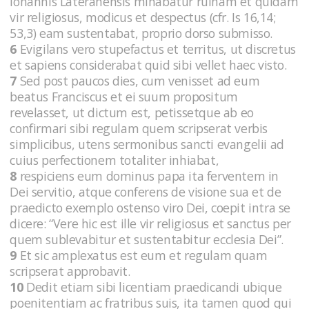
Iohannis Lateranensis minabatur ruinam et quidam
vir religiosus, modicus et despectus (cfr. Is 16,14;
53,3) eam sustentabat, proprio dorso submisso.
6
Evigilans vero stupefactus et territus, ut discretus
et sapiens considerabat quid sibi vellet haec visto.
7
Sed post paucos dies, cum venisset ad eum
beatus Franciscus et ei suum propositum
revelasset, ut dictum est, petissetque ab eo
confirmari sibi regulam quem scripserat verbis
simplicibus, utens sermonibus sancti evangelii ad
cuius perfectionem totaliter inhiabat,
8
respiciens eum dominus papa ita ferventem in
Dei servitio, atque conferens de visione sua et de
praedicto exemplo ostenso viro Dei, coepit intra se
dicere: “Vere hic est ille vir religiosus et sanctus per
quem sublevabitur et sustentabitur ecclesia Dei”.
9
Et sic amplexatus est eum et regulam quam
scripserat approbavit.
10
Dedit etiam sibi licentiam praedicandi ubique
poenitentiam ac fratribus suis, ita tamen quod qui