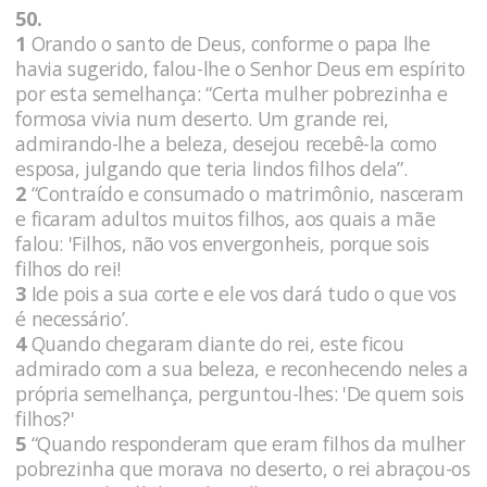
50.
1
Orando o santo de Deus, conforme o papa lhe
havia sugerido, falou-lhe o Senhor Deus em espírito
por esta semelhança: “Certa mulher pobrezinha e
formosa vivia num deserto. Um grande rei,
admirando-lhe a beleza, desejou recebê-la como
esposa, julgando que teria lindos filhos dela”.
2
“Contraído e consumado o matrimônio, nasceram
e ficaram adultos muitos filhos, aos quais a mãe
falou: 'Filhos, não vos envergonheis, porque sois
filhos do rei!
3
Ide pois a sua corte e ele vos dará tudo o que vos
é necessário’.
4
Quando chegaram diante do rei, este ficou
admirado com a sua beleza, e reconhecendo neles a
própria semelhança, perguntou-lhes: 'De quem sois
filhos?'
5
“Quando responderam que eram filhos da mulher
pobrezinha que morava no deserto, o rei abraçou-os