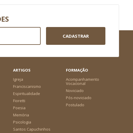
DES
CADASTRAR
ARTIGOS
FORMAÇÃO
Igreja
Acompanhamento
Vocacional
Franciscanismo
Noviciado
Espiritualidade
Pós-noviciado
Fioretti
Postulado
Poesia
Memória
Psicologia
Santos Capuchinhos