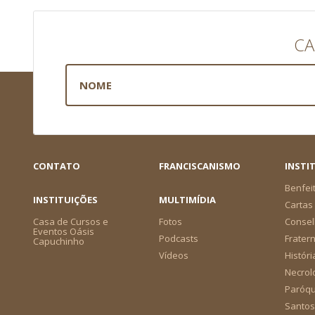
CA
CONTATO
FRANCISCANISMO
INSTI
Benfei
INSTITUIÇÕES
MULTIMÍDIA
Cartas 
Casa de Cursos e
Fotos
Consel
Eventos Oásis
Podcasts
Frater
Capuchinho
Vídeos
Históri
Necrol
Paróqu
Santos