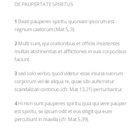
DE PAUPERTATE SPIRITUS
1
Beati pauperes spiritu, quoniam ipsorum est
regnum caelorum (Mat 5, 3).
2
Multi sunt, qui orationibus et officiis insistentes
multas abstinentias et afflictiones in suis corporibus
faciunt.
3
sed solo verbo, quod videtur esse iniuria suorum
corporum vel de aliqua re, quae sibi auferretur
scandalizati continuo (cfr. Mat 13,21) perturbantur.
4
Hi non sunt pauperes spiritu; quia qui vere pauper
est spiritu, se ipsum odit et eos diligit qui eum
percutiunt in maxilla (cfr. Mat 5,39).