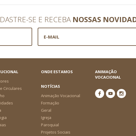
DASTRE-SE E RECEBA
NOSSAS NOVIDA
TUCIONAL
ONDE ESTAMOS
ANIMAÇÃO
VOCACIONAL
tores
NOTÍCIAS
e Circulares
ho
Animação Vocacional
nidades
Formação
a
Geral
ogia
Igreja
ias
Paroquial
Projetos Sociais