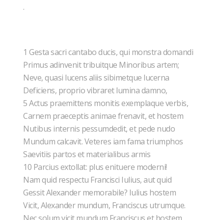
.
1 Gesta sacri cantabo ducis, qui monstra domandi
Primus adinvenit tribuitque Minoribus artem;
Neve, quasi lucens aliis sibimetque lucerna
Deficiens, proprio vibraret lumina damno,
5 Actus praemittens monitis exemplaque verbis,
Carnem praeceptis animae frenavit, et hostem
Nutibus internis pessumdedit, et pede nudo
Mundum calcavit. Veteres iam fama triumphos
Saevitiis partos et materialibus armis
10 Parcius extollat: plus enituere moderni!
Nam quid respectu Francisci Iulius, aut quid
Gessit Alexander memorabile? Iulius hostem
Vicit, Alexander mundum, Franciscus utrumque.
Nec solum vicit mundum Franciscus et hostem,