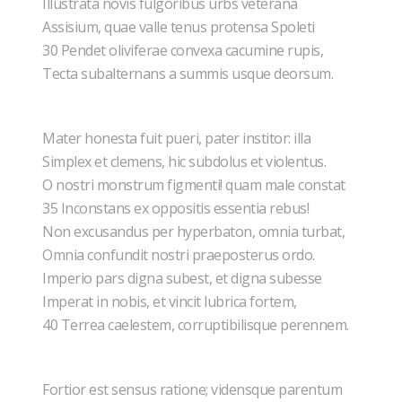
Illustrata novis fulgoribus urbs veterana
Assisium, quae valle tenus protensa Spoleti
30 Pendet oliviferae convexa cacumine rupis,
Tecta subalternans a summis usque deorsum.
Mater honesta fuit pueri, pater institor: illa
Simplex et clemens, hic subdolus et violentus.
O nostri monstrum figmenti! quam male constat
35 Inconstans ex oppositis essentia rebus!
Non excusandus per hyperbaton, omnia turbat,
Omnia confundit nostri praeposterus ordo.
Imperio pars digna subest, et digna subesse
Imperat in nobis, et vincit lubrica fortem,
40 Terrea caelestem, corruptibilisque perennem.
Fortior est sensus ratione; vidensque parentum