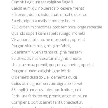
Cum sit flagitium res exigitiva flagelli,
Caedit eum, qui noluerat sibi cedere, frenat
Effrenem, domat indomitum mutatio dextrae
Excelsi, dignata malis imponere finem.
75 Sicut enim drachmae post tempora longa repertae
Quando superficiem sepelit rubigo, moneta
Vix apparet ibi, quo, ne reprobetur, oportet
Purgari vitium rubiginis igne fabrili;
Sic animam iuvenis tanta caligine mersam
80 Ut vix divinae videatur imaginis umbra,
Undique noxa premit, quo; ne damnetur, oportet
Purgari nubem caliginis igne febrili.
O clemens dulcedo Dei, clementia dulcis!
Cuius ut indignum servum dignatio servet
85 Implicitum vitus, intentum luxibus, odit
Et de iure feris, terret, premit, angit; at ipsum
Corripiens, odit ut amet, ferit ut medeatur,