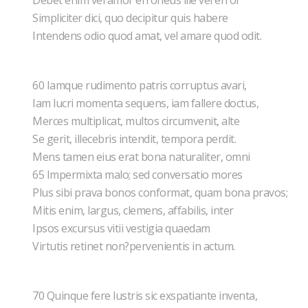
Debet enim vel amor erroneus ille vel error
Simpliciter dici, quo decipitur quis habere
Intendens odio quod amat, vel amare quod odit.
60 Iamque rudimento patris corruptus avari,
Iam lucri momenta sequens, iam fallere doctus,
Merces multiplicat, multos circumvenit, alte
Se gerit, illecebris intendit, tempora perdit.
Mens tamen eius erat bona naturaliter, omni
65 Impermixta malo; sed conversatio mores
Plus sibi prava bonos conformat, quam bona pravos;
Mitis enim, largus, clemens, affabilis, inter
Ipsos excursus vitii vestigia quaedam
Virtutis retinet non?pervenientis in actum.
70 Quinque fere lustris sic exspatiante inventa,