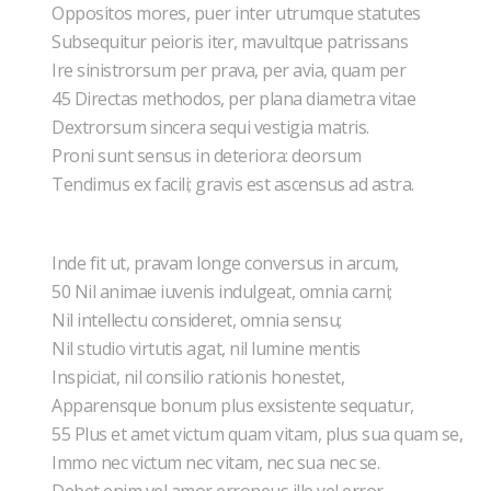
Oppositos mores, puer inter utrumque statutes
Subsequitur peioris iter, mavultque patrissans
Ire sinistrorsum per prava, per avia, quam per
45 Directas methodos, per plana diametra vitae
Dextrorsum sincera sequi vestigia matris.
Proni sunt sensus in deteriora: deorsum
Tendimus ex facili; gravis est ascensus ad astra.
Inde fit ut, pravam longe conversus in arcum,
50 Nil animae iuvenis indulgeat, omnia carni;
Nil intellectu consideret, omnia sensu;
Nil studio virtutis agat, nil lumine mentis
Inspiciat, nil consilio rationis honestet,
Apparensque bonum plus exsistente sequatur,
55 Plus et amet victum quam vitam, plus sua quam se,
Immo nec victum nec vitam, nec sua nec se.