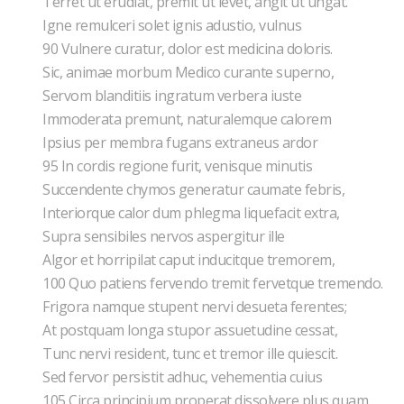
Terret ut erudiat, premit ut levet, angit ut ungat.
Igne remulceri solet ignis adustio, vulnus
90 Vulnere curatur, dolor est medicina doloris.
Sic, animae morbum Medico curante superno,
Servom blanditiis ingratum verbera iuste
Immoderata premunt, naturalemque calorem
Ipsius per membra fugans extraneus ardor
95 In cordis regione furit, venisque minutis
Succendente chymos generatur caumate febris,
Interiorque calor dum phlegma liquefacit extra,
Supra sensibiles nervos aspergitur ille
Algor et horripilat caput inducitque tremorem,
100 Quo patiens fervendo tremit fervetque tremendo.
Frigora namque stupent nervi desueta ferentes;
At postquam longa stupor assuetudine cessat,
Tunc nervi resident, tunc et tremor ille quiescit.
Sed fervor persistit adhuc, vehementia cuius
105 Circa principium properat dissolvere plus quam