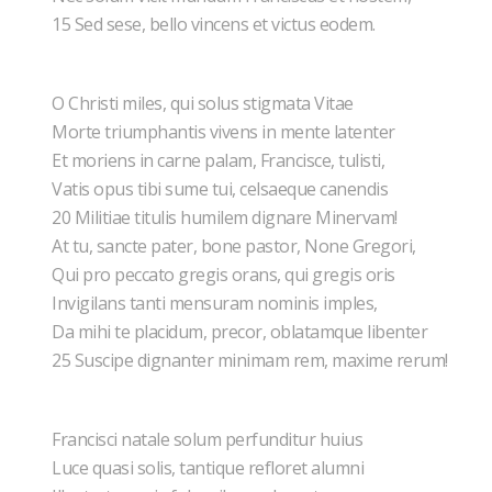
15 Sed sese, bello vincens et victus eodem.
O Christi miles, qui solus stigmata Vitae
Morte triumphantis vivens in mente latenter
Et moriens in carne palam, Francisce, tulisti,
Vatis opus tibi sume tui, celsaeque canendis
20 Militiae titulis humilem dignare Minervam!
At tu, sancte pater, bone pastor, None Gregori,
Qui pro peccato gregis orans, qui gregis oris
Invigilans tanti mensuram nominis imples,
Da mihi te placidum, precor, oblatamque libenter
25 Suscipe dignanter minimam rem, maxime rerum!
Francisci natale solum perfunditur huius
Luce quasi solis, tantique refloret alumni