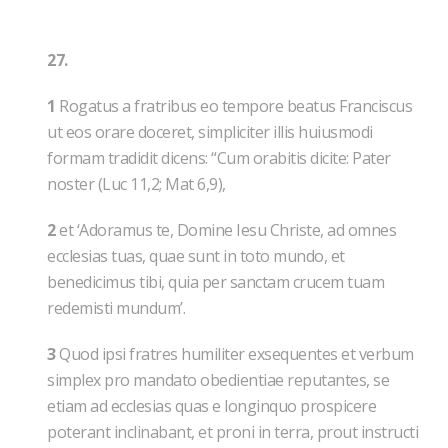
27.
1
Rogatus a fratribus eo tempore beatus Franciscus
ut eos orare doceret, simpliciter illis huiusmodi
formam tradidit dicens: “Cum orabitis dicite: Pater
noster (Luc 11,2; Mat 6,9),
2
et ‘Adoramus te, Domine Iesu Christe, ad omnes
ecclesias tuas, quae sunt in toto mundo, et
benedicimus tibi, quia per sanctam crucem tuam
redemisti mundum’.
3
Quod ipsi fratres humiliter exsequentes et verbum
simplex pro mandato obedientiae reputantes, se
etiam ad ecclesias quas e longinquo prospicere
poterant inclinabant, et proni in terra, prout instructi