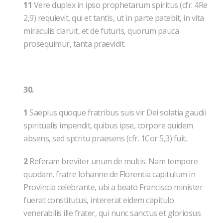
11
Vere duplex in ipso prophetarum spiritus (cfr. 4Re
2,9) requievit, qui et tantis, ut in parte patebit, in vita
miraculis claruit, et de futuris, quorum pauca
prosequimur, tanta praevidit.
30.
1
Saepius quoque fratribus suis vir Dei solatia gaudii
spiritualis impendit, quibus ipse, corpore quidem
absens, sed sptritu praesens (cfr. 1Cor 5,3) fuit.
2
Referam breviter unum de multis. Nam tempore
quodam, fratre Iohanne de Florentia capitulum in
Provincia celebrante, ubi a beato Francisco minister
fuerat constitutus, intererat eidem capitulo
venerabilis ille frater, qui nunc sanctus et gloriosus