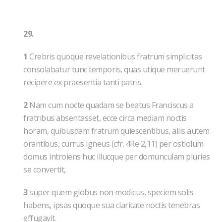
29.
1
Crebris quoque revelationibus fratrum simplicitas
consolabatur tunc temporis, quas utique meruerunt
recipere ex praesentia tanti patris.
2
Nam cum nocte quadam se beatus Franciscus a
fratribus absentasset, ecce circa mediam noctis
horam, quibusdam fratrum quiescentibus, aliis autem
orantibus, currus igneus (cfr. 4Re 2,11) per ostiolum
domus introiens huc illucque per domunculam pluries
se convertit,
3
super quem globus non modicus, speciem solis
habens, ipsas quoque sua claritate noctis tenebras
effugavit.