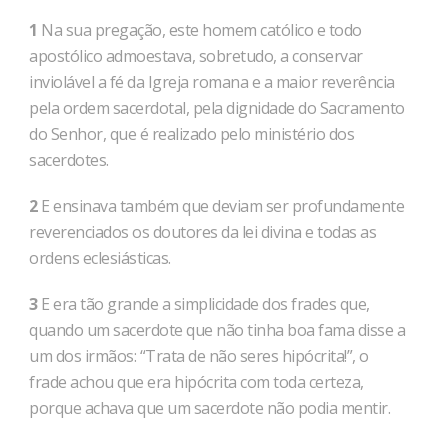
1
Na sua pregação, este homem católico e todo
apostólico admoestava, sobretudo, a conservar
inviolável a fé da Igreja ro­mana e a maior reverência
pela ordem sacerdotal, pela dignidade do Sacramento
do Senhor, que é realizado pelo ministério dos
sacerdotes.
2
E ensinava também que deviam ser profundamente
reverenciados os doutores da lei divina e todas as
ordens eclesiásticas. ­
3
E era tão grande a simplicidade dos frades que,
quando um sacerdote que não tinha boa fama disse a
um dos irmãos: “Trata de não seres hipócrita!”, o
frade achou que era hipócrita com toda certeza,
porque achava que um sacerdote não podia men­tir.