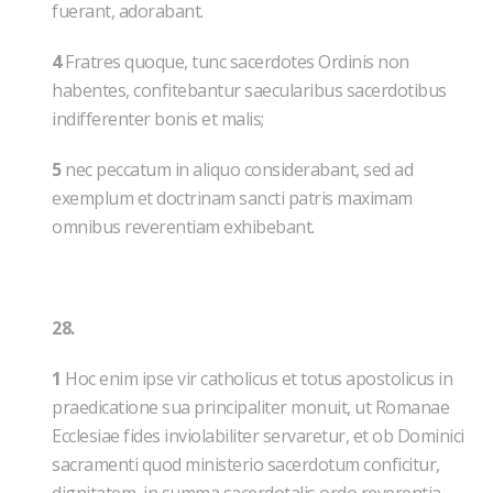
fuerant, adorabant.
4
Fratres quoque, tunc sacerdotes Ordinis non
habentes, confitebantur saecularibus sacerdotibus
indifferenter bonis et malis;
5
nec peccatum in aliquo considerabant, sed ad
exemplum et doctrinam sancti patris maximam
omnibus reverentiam exhibebant.
28.
1
Hoc enim ipse vir catholicus et totus apostolicus in
praedicatione sua principaliter monuit, ut Romanae
Ecclesiae fides inviolabiliter servaretur, et ob Dominici
sacramenti quod ministerio sacerdotum conficitur,