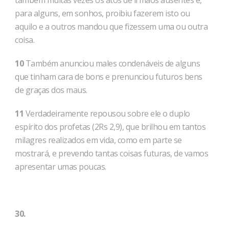
também muitas vezes os atos de irmãos ausentes e,
para alguns, em sonhos, proibiu fazerem isto ou
aquilo e a outros mandou que fizessem uma ou outra
coisa.
10
Também anunciou males condenáveis de alguns
que tinham cara de bons e prenunciou futuros bens
de graças dos maus.
11
Verdadeiramente repou­sou sobre ele o duplo
espírito dos profetas (2Rs 2,9), que brilhou em tantos
milagres realizados em vida, como em parte se
mostrará, e prevendo tantas coisas futuras, de vamos
apresentar umas poucas.
30.