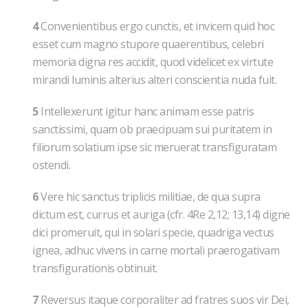
4
Convenientibus ergo cunctis, et invicem quid hoc
esset cum magno stupore quaerentibus, celebri
memoria digna res accidit, quod videlicet ex virtute
mirandi luminis alterius alteri conscientia nuda fuit.
5
Intellexerunt igitur hanc animam esse patris
sanctissimi, quam ob praecipuam sui puritatem in
filiorum solatium ipse sic meruerat transfiguratam
ostendi.
6
Vere hic sanctus triplicis militiae, de qua supra
dictum est, currus et auriga (cfr. 4Re 2,12; 13,14) digne
dici promeruit, qui in solari specie, quadriga vectus
ignea, adhuc vivens in carne mortali praerogativam
transfigurationis obtinuit.
7
Reversus itaque corporaliter ad fratres suos vir Dei,