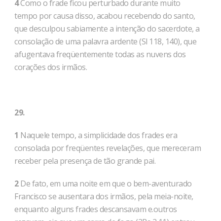
4
Como o frade ficou perturbado durante muito
tempo por causa disso, acabou recebendo do santo,
que desculpou sabiamente a intenção do sacerdote, a
consolação de uma palavra ardente (Sl 118, 140), que
afugentava freqüentemente todas as nuvens dos
corações dos ir­mãos.
29.
1
Naquele tempo, a simplicidade dos frades era
consolada por freqüentes revelações, que mereceram
receber pela presença de tão grande pai.
2
De fato, em uma noite em que o bem-aventurado
Francisco se ausentara dos irmãos, pela meia-noite,
enquanto alguns frades descansavam e.outros