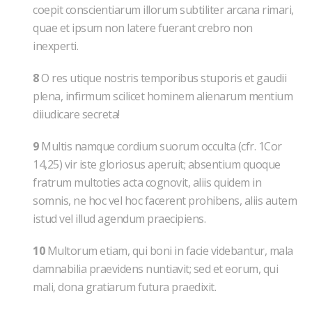
coepit conscientiarum illorum subtiliter arcana rimari,
quae et ipsum non latere fuerant crebro non
inexperti.
8
O res utique nostris temporibus stuporis et gaudii
plena, infirmum scilicet hominem alienarum mentium
diiudicare secreta!
9
Multis namque cordium suorum occulta (cfr. 1Cor
14,25) vir iste gloriosus aperuit; absentium quoque
fratrum multoties acta cognovit, aliis quidem in
somnis, ne hoc vel hoc facerent prohibens, aliis autem
istud vel illud agendum praecipiens.
10
Multorum etiam, qui boni in facie videbantur, mala
damnabilia praevidens nuntiavit; sed et eorum, qui
mali, dona gratiarum futura praedixit.