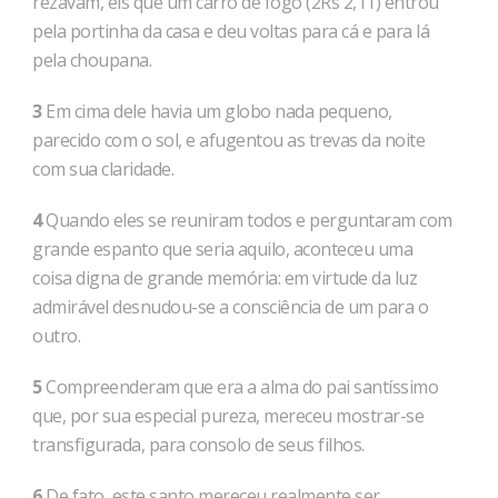
rezavam, eis que um carro de fogo (2Rs 2,11) entrou
pela portinha da casa e deu voltas para cá e para lá
pela choupana.
3
Em cima dele havia um globo nada pequeno,
parecido com o sol, e afugentou as trevas da noite
com sua claridade.
4
Quando eles se reuniram todos e perguntaram com
grande espanto que seria aquilo, aconteceu uma
coisa digna de grande memória: em virtude da luz
admirável desnudou-se a consciência de um para o
outro.
5
Compreenderam que era a alma do pai santíssimo
que, por sua especial pureza, mereceu mostrar-se
transfigurada, para consolo de seus filhos.
6
De fato, este santo mereceu realmente ser