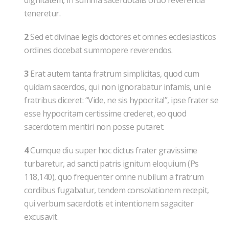
dignitatem, in summa sacerdotalis ordo reverentia
teneretur.
2
Sed et divinae legis doctores et omnes ecclesiasticos
ordines docebat summopere reverendos.
3
Erat autem tanta fratrum simplicitas, quod cum
quidam sacerdos, qui non ignorabatur infamis, uni e
fratribus diceret: “Vide, ne sis hypocrita!”, ipse frater se
esse hypocritam certissime crederet, eo quod
sacerdotem mentiri non posse putaret.
4
Cumque diu super hoc dictus frater gravissime
turbaretur, ad sancti patris ignitum eloquium (Ps
118,140), quo frequenter omne nubilum a fratrum
cordibus fugabatur, tendem consolationem recepit,
qui verbum sacerdotis et intentionem sagaciter
excusavit.