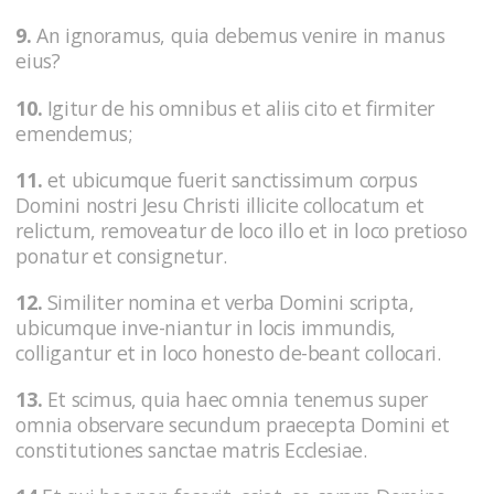
9.
An ignoramus, quia debemus venire in manus
eius?
10.
Igitur de his omnibus et aliis cito et firmiter
emendemus;
11.
et ubicumque fuerit sanctissimum corpus
Domini nostri Jesu Christi illicite collocatum et
relictum, removeatur de loco illo et in loco pretioso
ponatur et consignetur.
12.
Similiter nomina et verba Domini scripta,
ubicumque inve-niantur in locis immundis,
colligantur et in loco honesto de-beant collocari.
13.
Et scimus, quia haec omnia tenemus super
omnia observare secundum praecepta Domini et
constitutiones sanctae matris Ecclesiae.