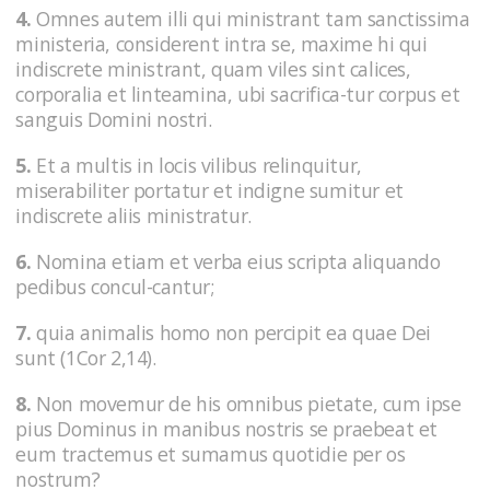
4.
Omnes autem illi qui ministrant tam sanctissima
ministeria, considerent intra se, maxime hi qui
indiscrete ministrant, quam viles sint calices,
corporalia et linteamina, ubi sacrifica-tur corpus et
sanguis Domini nostri.
5.
Et a multis in locis vilibus relinquitur,
miserabiliter portatur et indigne sumitur et
indiscrete aliis ministratur.
6.
Nomina etiam et verba eius scripta aliquando
pedibus concul-cantur;
7.
quia animalis homo non percipit ea quae Dei
sunt (1Cor 2,14).
8.
Non movemur de his omnibus pietate, cum ipse
pius Dominus in manibus nostris se praebeat et
eum tractemus et sumamus quotidie per os
nostrum?