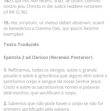
14.
Et qui hoc non fecerit, sciat, se coram Domino
nostro Jesu Christo in die iudicii reddere rationem
(cf Mt l2,36).
15.
Hoc scriptum, ut melius debet observari, sciant
se benedictos a Domino Deo, qui ipsum fecerint
exemplari.
Texto Traduzido
Epistola 2 ad Clericos (Recensio Posterior)
1.
Reflitamos, todos os clérigos, sobre o grande
pecado e sobre a ignorância que alguns têm sobre o
santíssimo corpo e sangue de nosso Senhor Jesus
Cristo e sobre os sacratíssimos nomes e palavras
dele escritos, que santificam o corpo.
2.
Sabemos que não pode haver o corpo se não for
primeiro santificado pela palavra.