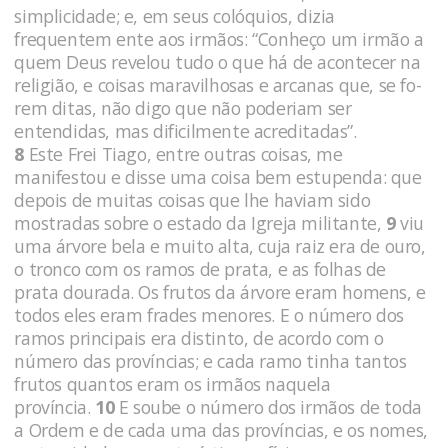
simplicidade; e, em seus colóquios, dizia
frequentem ente aos ir­mãos: “Conheço um irmão a
quem Deus revelou tudo o que há de acontecer na
religião, e coisas maravilhosas e arcanas que, se fo­
rem ditas, não digo que não poderiam ser
entendidas, mas dificilmen­te acreditadas”.
8
Este Frei Tiago, entre outras coisas, me
manifestou e disse uma coisa bem estupenda: que
depois de muitas coisas que lhe haviam sido
mostradas sobre o estado da Igreja militante,
9
viu
uma árvore bela e muito alta, cuja raiz era de ouro,
o tronco com os ramos de prata, e as folhas de
prata dourada. Os frutos da árvore eram homens, e
todos eles eram frades menores. E o número dos
ramos principais era distinto, de acordo com o
número das províncias; e cada ramo tinha tantos
frutos quantos eram os irmãos naquela
província.
10
E soube o número dos irmãos de toda
a Ordem e de cada uma das províncias, e os nomes,