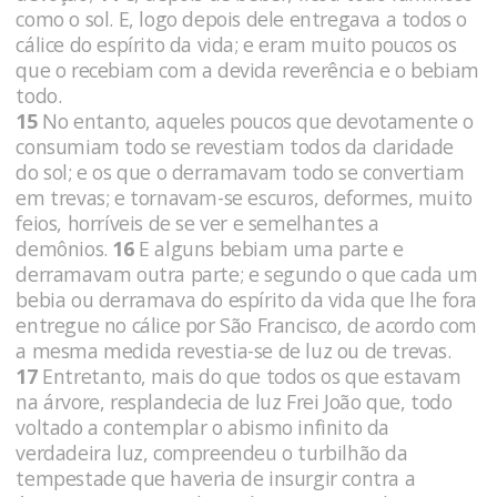
como o sol. E, logo depois dele entregava a todos o
cálice do espírito da vida; e eram muito pou­cos os
que o recebiam com a devida reverência e o bebiam
todo.
15
No entanto, aqueles poucos que devotamente o
consumiam todo se revestiam todos da claridade
do sol; e os que o der­ramavam todo se convertiam
em trevas; e tornavam-se escuros, deformes, muito
feios, horríveis de se ver e semelhantes a
demônios.
16
E alguns bebiam uma parte e
derramavam outra parte; e segundo o que cada um
bebia ou derramava do espírito da vida­ que lhe fora
entregue no cálice por São Francisco, de acordo com
a mesma medida revestia-se de luz ou de trevas.
17
Entretanto, mais do que todos os que estavam
na árvore, resplandecia de luz Frei João que, todo
voltado a contemplar o abismo infinito da
verdadeira luz, compreendeu o turbilhão da
tempestade que ha­veria de insurgir contra a