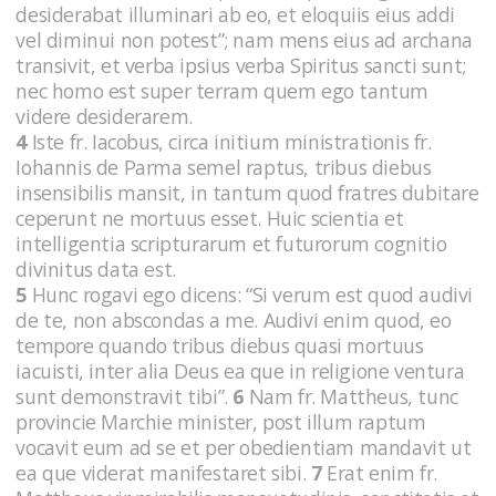
desiderabat illuminari ab eo, et eloquiis eius addi
vel diminui non potest”; nam mens eius ad archana
transivit, et verba ipsius verba Spiritus sancti sunt;
nec homo est super terram quem ego tantum
videre desiderarem.
4
Iste fr. Iacobus, circa initium ministrationis fr.
Iohannis de Parma semel raptus, tribus diebus
insensibilis mansit, in tantum quod fratres dubitare
ceperunt ne mortuus esset. Huic scientia et
intelligentia scripturarum et futurorum cognitio
divinitus data est.
5
Hunc rogavi ego dicens: “Si verum est quod audivi
de te, non abscondas a me. Audivi enim quod, eo
tempore quando tribus diebus quasi mortuus
iacuisti, inter alia Deus ea que in religione ventura
sunt demonstravit tibi”.
6
Nam fr. Mattheus, tunc
provincie Marchie minister, post illum raptum
vocavit eum ad se et per obedientiam mandavit ut
ea que viderat manifestaret sibi.
7
Erat enim fr.