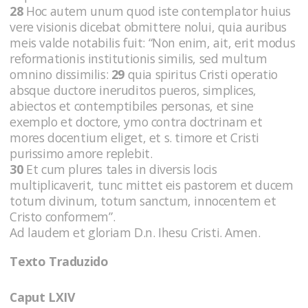
28
Hoc autem unum quod iste contemplator huius
vere visionis dicebat obmittere nolui, quia auribus
meis valde notabilis fuit: “Non enim, ait, erit modus
reformationis institutionis similis, sed multum
omnino dissimilis:
29
quia spiritus Cristi operatio
absque ductore ineruditos pueros, simplices,
abiectos et contemptibiles personas, et sine
exemplo et doctore, ymo contra doctrinam et
mores docentium eliget, et s. timore et Cristi
purissimo amore replebit.
30
Et cum plures tales in diversis locis
multiplicaverit, tunc mittet eis pastorem et ducem
totum divinum, totum sanctum, innocentem et
Cristo conformem”.
Ad laudem et gloriam D.n. Ihesu Cristi. Amen.
Texto Traduzido
Caput LXIV