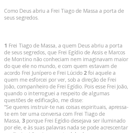
Como Deus abriu a Frei Tiago de Massa a por­ta de
seus segredos.
1
Frei Tiago de Massa, a quem Deus abriu a porta
de seus segredos, que Frei Egídio de Assis e Marcos
de Monti­no não conheciam nem imaginavam maior
do que ele no mundo, e com quem estavam de
acordo Frei Junípero e Frei Lúcido
2
foi aquele a
quem me esforcei por ver, sob a direção de Frei
João, companheiro de Frei Egídio. Pois esse Frei João,
quando o interroguei a respeito de algumas
questões de edifi­cação, me disse:
“Se queres instruir-te nas coisas espirituais, apressa-
te em ter uma conversa com Frei Tiago de
Massa,
3
por­que Frei Egídio desejava ser iluminado
por ele, e às suas palavras nada se pode acrescentar