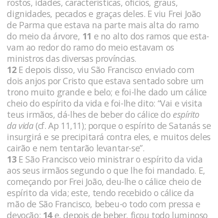
rostos, ida­des, características, ofícios, graus,
dignidades, pecados e graças deles. E viu Frei João
de Parma que estava na parte mais alta do ramo
do meio da árvore,
11
e no alto dos ramos que esta­
vam ao redor do ramo do meio estavam os
ministros das diversas províncias.
12
E depois disso, viu São Francisco enviado com
dois anjos por Cristo que estava sentado sobre um
trono muito grande e belo; e foi-lhe dado um cálice
cheio do espírito da vida e foi-lhe dito: “Vai e visita
teus irmãos, dá-lhes de beber do cálice do
espí­rito
da vida
(cf. Ap 11,11); porque o espírito de Satanás se
insurgirá e se precipitará contra eles, e muitos deles
cairão e nem tentarão levantar-se”.
13
E São Francisco veio ministrar o espírito da vida
aos seus irmãos segundo o que lhe foi mandado. E,
começando por Frei João, deu-lhe o cálice cheio de
espírito da vida; este, tendo rece­bido o cálice da
mão de São Francisco, bebeu-o todo com pressa e
devoção;
14
e, depois de beber, ficou todo luminoso