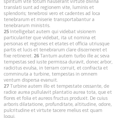
spiritum vite totum hauserant virtute divina
translati sunt ad regionem vite, luminis et
splendoris; tenebrosi vero et cadentes ad loca
tenebrarum et miserie transportabantur a
tenebrarum ministris.
25
Intelligebat autem qui videbat visionem
particulariter que videbat, ita ut nomina et
personas et regiones et etates et officia utriusque
partis et lucis et tenebrarum clare discerneret et
fixe retineret.
26
Tantum autem turbo ille ac seva
tempestas sed iuste permissa duravit, donec arbor,
radicitus evulsa, in terram corruit, et confracta et
comminuta a turbine, tempestas in omnem
ventum dispersa evanuit.
27
Turbine autem illo et tempestate cessante, de
radice aurea pullulavit plantatio aurea tota, que et
flores et folia et aureos fructus produxit. De cuius
arboris dilatatione, profunditate, altitudine, odore,
pulcritudine et virtute tacere melius est quam
loqui.