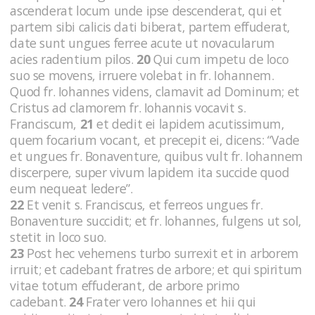
ascenderat locum unde ipse descenderat, qui et
partem sibi calicis dati biberat, partem effuderat,
date sunt ungues ferree acute ut novacularum
acies radentium pilos.
20
Qui cum impetu de loco
suo se movens, irruere volebat in fr. Iohannem.
Quod fr. Iohannes videns, clamavit ad Dominum; et
Cristus ad clamorem fr. Iohannis vocavit s.
Franciscum,
21
et dedit ei lapidem acutissimum,
quem focarium vocant, et precepit ei, dicens: “Vade
et ungues fr. Bonaventure, quibus vult fr. Iohannem
discerpere, super vivum lapidem ita succide quod
eum nequeat ledere”.
22
Et venit s. Franciscus, et ferreos ungues fr.
Bonaventure succidit; et fr. lohannes, fulgens ut sol,
stetit in loco suo.
23
Post hec vehemens turbo surrexit et in arborem
irruit; et ca­debant fratres de arbore; et qui spiritum
vitae totum effuderant, de arbore primo
cadebant.
24
Frater vero Iohannes et hii qui