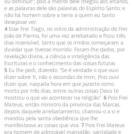
ou diminuir”; pois a mente dele chegou aos arcanos,
e as palavras dele são palavras do Espírito Santo; e
não há homem sobre a terra a quem eu tanto
desejasse ver.
4
Esse Frei Tiago, no início da administração de Frei
João de Parma, foi uma vez arrebatado e ficou três
dias insensível, tanto que os irmãos começaram a
duvidar que tivesse morrido. Fo­ram-lhe dados, por
revelação divina, a ciência e inteligência das
Escrituras e o conhecimento das coisas futuras.
5
Eu lhe pedi, dizendo: “Se é verdade o que ouvi
dizer sobre ti, não o escondas de mim, Pois ouvi
dizer que, naquela hora em que jazeste como
morto por três dias, entre outras coisas Deus te
mostrou o que vai acontecer na reli­gião”.
6
Pois Frei
Mateus, então ministro da província das Mar­cas,
depois daquele arrebatamento, chamou-o a si e
mandou pela santa obediência que lhe
manifestasse as coisas que vira.
7
Pois Frei Mateus
era homem de admirável mansidão, santidade e