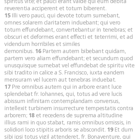
spiritus vite; et pauci erant valde qui eum debita
reverentia acciperent et totum biberent.
15
Illi vero pauci, qui devote totum sumebant,
omnes solarem claritatem induebant; qui vero
totum effundebant, convertebantur in tenebras; et
obscuri et deformes erant effecti et teterrimi, et ad
videndum horribiles et similes
demonibus.
16
Partem autem bibebant quidam,
partem vero aliam effundebant; et secundum quod
unusquisque sumebat vel effundebat de spiritu vite
sibi tradito in calice a S. Francisco, iuxta eandem
mensuram vel lucem aut tenebras induebat.
17
Pre omnibus autem qui in arbore erant luce
splendebat fr. Iohannes, qui, totus ad vere lucis
abissum infinitam contemplandam conversus,
intellexit turbinem insurrecture tempestatis contra
arborem;
18
et recedens de suprema altitudine
illius rami in quo stabat, ramis omnibus omissis, in
solidiori loco stipitis arboris se abscondit.
19
Et dum
sibi ipsi totus vigil attenderet, fr. Bonaventure, qui