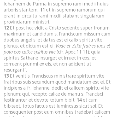
Iohannem de Parma in supremo rami medii huius
arboris stantem,
11
et in supremo ramorum qui
erant in circuitu rami medii stabant singularum
provinciarum ministri.
12
Et post hec vidit a Cristo sedente super tronum
maximum et candidum s. Franciscum missum cum
duobus angelis; et datus est ei calix spiritu vite
plenus, et dictum est ei:
Vade et visita fratres tuos et
pota eos calice spiritus vite
(cfr. Apoc 11,11); quia
spiritus Sathane insurget et irruet in eos, et
corruent plurimi ex eis, et non adicient ut
resurgant”.
13
Et venit s. Franciscus ministrare spiritum vite
fratribus suis secundum quod mandatum est ei. Et
incipiens a fr. Iohanne, dedit ei calicem spiritu vite
plenum; qui, recepto calice de manu s. Francisci
festinanter et devote totum bibit;
14
et cum
bibisset, totus factus est luminosus sicut sol. Et
consequenter post eum omnibus tradebat calicem