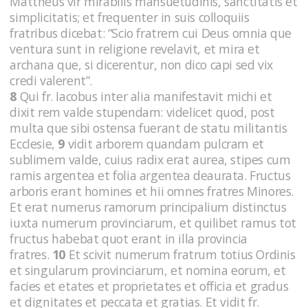
Mattheus vir mirabilis mansuetudinis, sanctitatis et
simplicitatis; et frequenter in suis colloquiis
fratribus dicebat: “Scio fratrem cui Deus omnia que
ventura sunt in religione revelavit, et mira et
archana que, si dicerentur, non dico capi sed vix
credi valerent”.
8
Qui fr. Iacobus inter alia manifestavit michi et
dixit rem valde stupendam: videlicet quod, post
multa que sibi ostensa fuerant de statu militantis
Ecclesie,
9
vidit arborem quandam pulcram et
sublimem valde, cuius radix erat aurea, stipes cum
ramis argentea et folia argentea deaurata. Fructus
arboris erant homines et hii omnes fratres Minores.
Et erat numerus ramorum principalium distinctus
iuxta numerum provinciarum, et quilibet ramus tot
fructus habebat quot erant in illa provincia
fratres.
10
Et scivit numerum fratrum totius Ordinis
et singularum provinciarum, et nomina eorum, et
facies et etates et proprietates et officia et gradus
et dignitates et peccata et gratias. Et vidit fr.