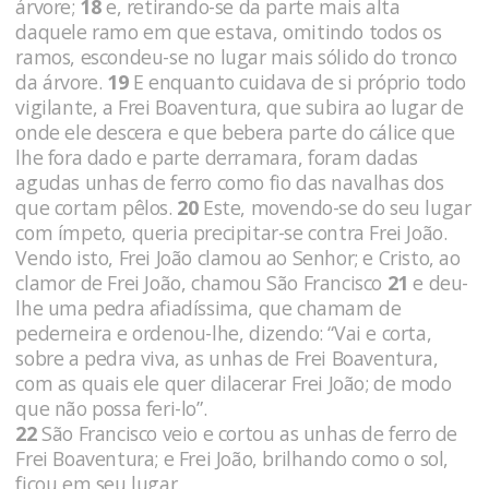
árvore;
18
e, retirando-se da parte mais alta
daquele ramo em que estava, omitindo todos os
ramos, escondeu-se no lugar mais sólido do tronco
da árvore.
19
E en­quanto cuidava de si próprio todo
vigilante, a Frei Boaventura, que subira ao lugar de
onde ele descera e que bebera parte do cá­lice que
lhe fora dado e parte derramara, foram dadas
agudas unhas de ferro como fio das navalhas dos
que cortam pêlos.
20
Este, movendo-se do seu lugar
com ímpeto, queria precipitar-se contra Frei João.
Vendo isto, Frei João clamou ao Senhor; e Cris­to, ao
clamor de Frei João, chamou São Francisco
21
e deu-
lhe uma pedra afiadíssima, que chamam de
pederneira
e orde­nou-lhe, dizendo: “Vai e corta,
sobre a pedra viva, as unhas de Frei Boaventura,
com as quais ele quer dilacerar Frei João; de modo
que não possa feri-lo”.
22
São Francisco veio e cortou as unhas de ferro de
Frei Boaventura; e Frei João, brilhando como o sol,
ficou em seu lugar.