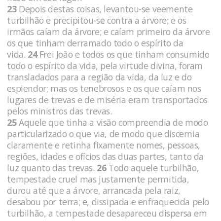
23
Depois destas coisas, levantou-se veemente
turbilhão e pre­cipitou-se contra a árvore; e os
irmãos caíam da árvore; e caíam primeiro da árvore
os que tinham derramado todo o espírito da
vida.
24
Frei João e todos os que tinham consumido
todo o es­pírito da vida, pela virtude divina, foram
transladados para a re­gião da vida, da luz e do
esplendor; mas os tenebrosos e os que caíam nos
lugares de trevas e de miséria eram transportados
pe­los ministros das trevas.
25
Aquele que tinha a visão compreendia de modo
particula­rizado o que via, de modo que discernia
claramente e reti­nha fixamente nomes, pessoas,
regiões, idades e ofícios das duas partes, tanto da
luz quanto das trevas.
26
Todo aquele turbilhão,
tempestade cruel mas justamente permitida,
durou até que a árvore, arrancada pela raiz,
desabou por terra; e, dissipada e enfraquecida pelo
turbilhão, a tempestade desapare­ceu dispersa em