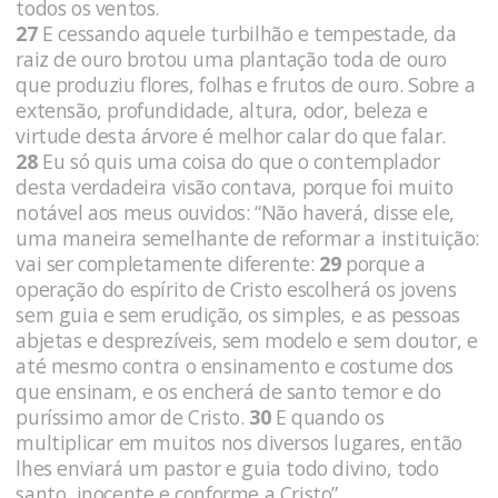
todos os ventos.
27
E cessando aquele turbilhão e tempestade, da
raiz de ouro brotou uma plantação toda de ouro
que produziu flores, folhas e frutos de ouro. Sobre a
extensão, profundidade, altura, odor, bele­za e
virtude desta árvore é melhor calar do que falar.
28
Eu só quis uma coisa do que o contemplador
desta verdadeira vi­são contava, porque foi muito
notável aos meus ouvidos: “Não haverá, disse ele,
uma maneira semelhante de re­formar a instituição:
vai ser completamente diferente:
29
porque a
operação do espírito de Cristo escolherá os jovens
sem guia e sem erudição, os simples, e as pessoas
abjetas e desprezíveis, sem modelo e sem doutor, e
até mesmo contra o ensinamento e costume dos
que ensinam, e os encherá de santo temor e do
purís­simo amor de Cristo.
30
E quando os
multiplicar em muitos nos di­versos lugares, então
lhes enviará um pastor e guia todo divino, todo
santo, inocente e conforme a Cristo”.