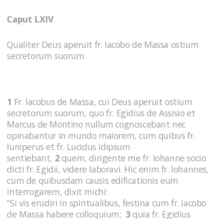
Caput LXIV
Qualiter Deus aperuit fr. Iacobo de Massa ostium
secretorum suorum.
1
Fr. Iacobus de Massa, cui Deus aperuit ostium
secretorum suorum, quo fr. Egidius de Assisio et
Marcus de Montino nullum cognoscebant nec
opinabantur in mundo maiorem, cum quibus fr.
Iuniperus et fr. Lucidus idipsum
sentiebant,
2
quem, dirigente me fr. Iohanne socio
dicti fr. Egidii, videre laboravi. Hic enim fr. Iohannes,
cum de quibusdam causis edificationis eum
interrogarem, dixit michi:
“Si vis erudiri in spiritualibus, festina cum fr. Iacobo
de Massa habere colloquium;
3
quia fr. Egidius