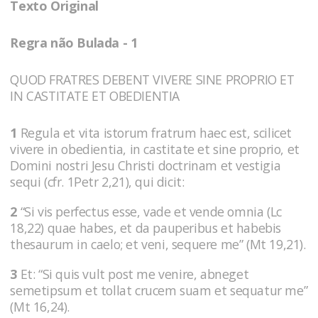
Texto Original
Regra não Bulada - 1
QUOD FRATRES DEBENT VIVERE SINE PROPRIO ET
IN CASTITATE ET OBEDIENTIA
1
Regula et vita istorum fratrum haec est, scilicet
vivere in obedientia, in castitate et sine proprio, et
Domini nostri Jesu Christi doctrinam et vestigia
sequi (cfr. 1Petr 2,21), qui dicit:
2
“Si vis perfectus esse, vade et vende omnia (Lc
18,22) quae habes, et da pauperibus et habebis
thesaurum in caelo; et veni, sequere me” (Mt 19,21).
3
Et: “Si quis vult post me venire, abneget
semetipsum et tollat crucem suam et sequatur me”
(Mt 16,24).