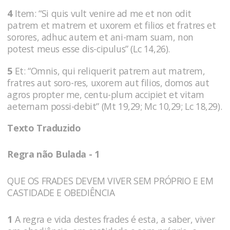
4
Item: “Si quis vult venire ad me et non odit
patrem et matrem et uxorem et filios et fratres et
sorores, adhuc autem et ani-mam suam, non
potest meus esse dis-cipulus” (Lc 14,26).
5
Et: “Omnis, qui reliquerit patrem aut matrem,
fratres aut soro-res, uxorem aut filios, domos aut
agros propter me, centu-plum accipiet et vitam
aeternam possi-debit” (Mt 19,29; Mc 10,29; Lc 18,29).
Texto Traduzido
Regra não Bulada - 1
QUE OS FRADES DEVEM VIVER SEM PRÓPRIO E EM
CASTIDADE E OBEDIÊNCIA
1
A regra e vida destes frades é esta, a saber, viver