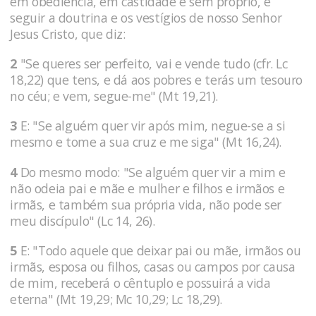
em obediência, em castidade e sem próprio, e
seguir a doutrina e os vestígios de nosso Senhor
Jesus Cristo, que diz:
2
"Se queres ser perfeito, vai e vende tudo (cfr. Lc
18,22) que tens, e dá aos pobres e terás um tesouro
no céu; e vem, segue-me" (Mt 19,21).
3
E: "Se alguém quer vir após mim, negue-se a si
mesmo e tome a sua cruz e me siga" (Mt 16,24).
4
Do mesmo modo: "Se alguém quer vir a mim e
não odeia pai e mãe e mulher e filhos e irmãos e
irmãs, e também sua própria vida, não pode ser
meu discípulo" (Lc 14, 26).
5
E: "Todo aquele que deixar pai ou mãe, irmãos ou
irmãs, esposa ou filhos, casas ou campos por causa
de mim, receberá o cêntuplo e possuirá a vida
eterna" (Mt 19,29; Mc 10,29; Lc 18,29).