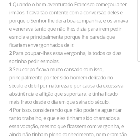
1
Quando o bem-aventurado Francisco começou a ter
irmãos, ficava tão contente com a conversão deles e
porque o Senhor lhe dera boa companhia, e os amava
e venerava tanto que não lhes dizia para irem pedir
esmola e principalmente porque lhe parecia que
ficariam envergonhados de ir.
2
Para poupar-lhes essa vergonha, ia todos os dias
sozinho pedir esmolas.
3
Seu corpo ficava muito cansado com isso,
principalmente por ter sido homem delicado no
século e débil por natureza e por causa da excessiva
abstinência e aflição que suportara, e tinha ficado
mais fraco desde o dia em que saíra do século.
4
Por isso, considerando que não poderia agüentar
tanto trabalho, e que eles tinham sido chamados a
essa vocação, mesmo que ficassem com vergonha, e
ainda não tinham pleno conhecimento, nem eram tão