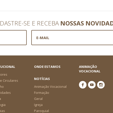
DASTRE-SE E RECEBA
NOSSAS NOVIDA
TUCIONAL
ONDE ESTAMOS
ANIMAÇÃO
VOCACIONAL
tores
NOTÍCIAS
e Circulares
ho
Animação Vocacional
nidades
Formação
a
Geral
ogia
Igreja
ias
Paroquial