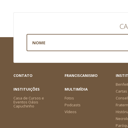
CA
CONTATO
FRANCISCANISMO
INSTI
Benfei
INSTITUIÇÕES
MULTIMÍDIA
Cartas 
Casa de Cursos e
Fotos
Consel
Eventos Oásis
Podcasts
Frater
Capuchinho
Vídeos
Históri
Necrol
Paróqu