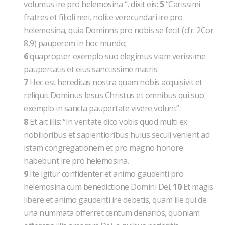
volumus ire pro helemosina “, dixit eis:
5
“Carissimi
fratres et filioli mei, nolite verecundari ire pro
helemosina, quia Dominns pro nobis se fecit (cfr. 2Cor
8,9) pauperem in hoc mundo;
6
quapropter exemplo suo elegimus viam verissime
paupertatis et eius sanctissime matris.
7
Hec est hereditas nostra quam nobis acquisivit et
reliquit Dominus Iesus Christus et omnibus qui suo
exemplo in sancta paupertate vivere volunt”.
8
Et ait illis: “In veritate dico vobis quod multi ex
nobilioribus et sapientioribus huius seculi venient ad
istam congregationem et pro magno honore
habebunt ire pro helemosina.
9
Ite igitur confidenter et animo gaudenti pro
helemosina cum benedictione Domini Dei.
10
Et magis
libere et animo gaudenti ire debetis, quam ille qui de
una nummata offerret centum denarios, quoniam