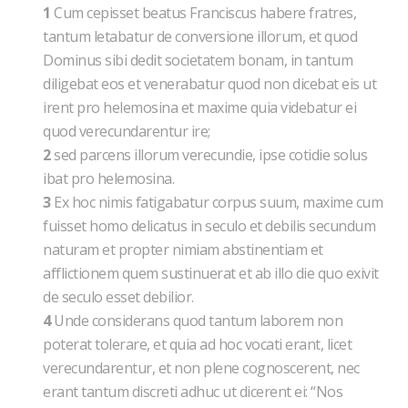
1
Cum cepisset beatus Franciscus habere fratres,
tantum letabatur de conversione illorum, et quod
Dominus sibi dedit societatem bonam, in tantum
diligebat eos et venerabatur quod non dicebat eis ut
irent pro helemosina et maxime quia videbatur ei
quod verecundarentur ire;
2
sed parcens illorum verecundie, ipse cotidie solus
ibat pro helemosina.
3
Ex hoc nimis fatigabatur corpus suum, maxime cum
fuisset homo delicatus in seculo et debilis secundum
naturam et propter nimiam abstinentiam et
afflictionem quem sustinuerat et ab illo die quo exivit
de seculo esset debilior.
4
Unde considerans quod tantum laborem non
poterat tolerare, et quia ad hoc vocati erant, licet
verecundarentur, et non plene cognoscerent, nec
erant tantum discreti adhuc ut dicerent ei: “Nos