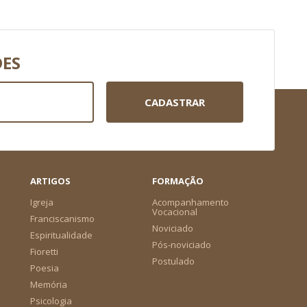
DES
CADASTRAR
ARTIGOS
FORMAÇÃO
Igreja
Acompanhamento
Vocacional
Franciscanismo
Noviciado
Espiritualidade
Pós-noviciado
Fioretti
Postulado
Poesia
Memória
Psicologia