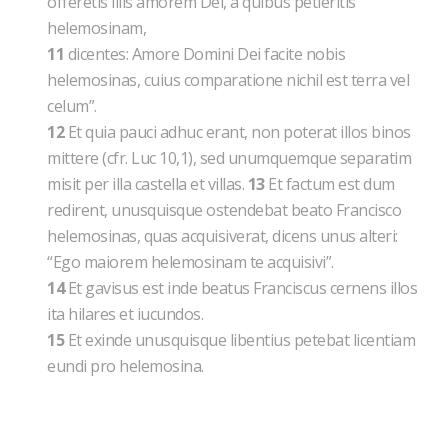
offeretis illis amorem Dei, a quibus petieritis
helemosinam,
11
dicentes: Amore Domini Dei facite nobis
helemosinas, cuius comparatione nichil est terra vel
celum”.
12
Et quia pauci adhuc erant, non poterat illos binos
mittere (cfr. Luc 10,1), sed unumquemque separatim
misit per illa castella et villas.
13
Et factum est dum
redirent, unusquisque ostendebat beato Francisco
helemosinas, quas acquisiverat, dicens unus alteri:
“Ego maiorem helemosinam te acquisivi”.
14
Et gavisus est inde beatus Franciscus cernens illos
ita hilares et iucundos.
15
Et exinde unusquisque libentius petebat licentiam
eundi pro helemosina.