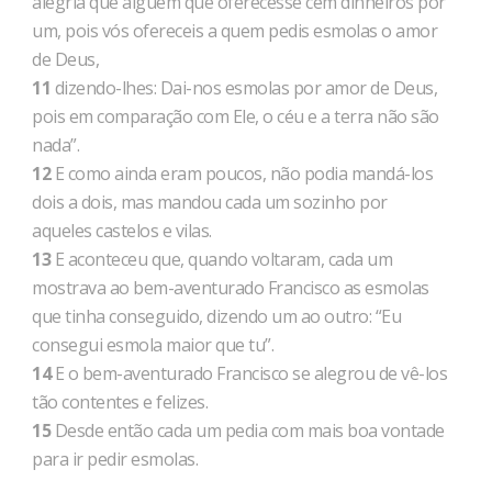
alegria que alguém que oferecesse cem dinheiros por
um, pois vós ofereceis a quem pedis esmolas o amor
de Deus,
11
dizendo-lhes: Dai-nos esmolas por amor de Deus,
pois em comparação com Ele, o céu e a terra não são
nada”.
12
E como ainda eram poucos, não podia mandá-los
dois a dois, mas mandou cada um sozinho por
aqueles castelos e vilas.
13
E aconteceu que, quando voltaram, cada um
mostrava ao bem-aventurado Francisco as esmolas
que tinha conseguido, dizendo um ao outro: “Eu
consegui esmola maior que tu”.
14
E o bem-aventurado Francisco se alegrou de vê-los
tão contentes e felizes.
15
Desde então cada um pedia com mais boa vontade
para ir pedir esmolas.