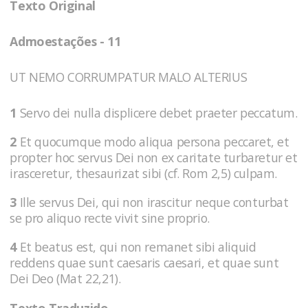
Texto Original
Admoestações - 11
UT NEMO CORRUMPATUR MALO ALTERIUS
1
Servo dei nulla displicere debet praeter peccatum.
2
Et quocumque modo aliqua persona peccaret, et
propter hoc servus Dei non ex caritate turbaretur et
irasceretur, thesaurizat sibi (cf. Rom 2,5) culpam.
3
Ille servus Dei, qui non irascitur neque conturbat
se pro aliquo recte vivit sine proprio.
4
Et beatus est, qui non remanet sibi aliquid
reddens quae sunt caesaris caesari, et quae sunt
Dei Deo (Mat 22,21).
Texto Traduzido