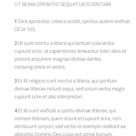
UT BONA OPERATIO SEQUATUR SCIENTIAM
1
Dicit apostolus: Littera occidit, spiritus autem vivificat
(2Cor 3,6).
2
Illi sunt mortui a littera qui tantum sola verba
cupiunt scire, ut sapientiores teneantur inter alios et
possint acquirere magnas divitias dantes
consanguineis et amicis.
3
Et illi religiosi sunt mortui a littera, qui spiritum
divinae litterae nolunt sequi, sed solum verba magis
cupiunt scire et aliis interpretari.
4
Et illi sunt vivificati a spiritu divinae litterae, qui
omnem litteram, quem sciunt et cupiunt scire, non
attribuunt corpori, sed verbo et exemplo reddunt ea
altissimo Domino Deo cuius est omne bonum.