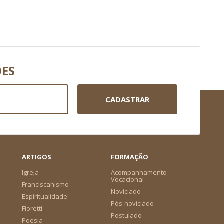
DES
CADASTRAR
ARTIGOS
FORMAÇÃO
Igreja
Acompanhamento
Vocacional
Franciscanismo
Noviciado
Espiritualidade
Pós-noviciado
Fioretti
Postulado
Poesia