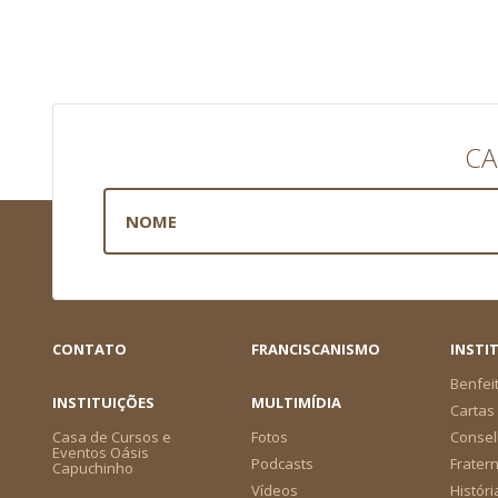
CA
CONTATO
FRANCISCANISMO
INSTI
Benfei
INSTITUIÇÕES
MULTIMÍDIA
Cartas 
Casa de Cursos e
Fotos
Consel
Eventos Oásis
Podcasts
Frater
Capuchinho
Vídeos
Históri