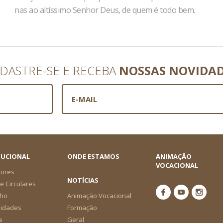
nas ao al­tíssimo Senhor Deus, de quem é todo bem.
DASTRE-SE E RECEBA
NOSSAS NOVIDA
TUCIONAL
ONDE ESTAMOS
ANIMAÇÃO
VOCACIONAL
tores
NOTÍCIAS
e Circulares
ho
Animação Vocacional
nidades
Formação
a
Geral