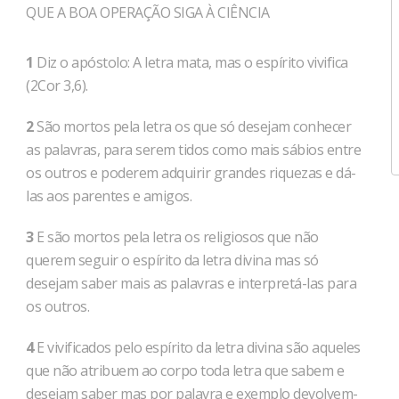
QUE A BOA OPERAÇÃO SIGA À CIÊNCIA
1
Diz o apóstolo: A letra mata, mas o espírito vivifica
(2Cor 3,6).
2
São mortos pela letra os que só desejam conhecer
as palavras, para serem tidos como mais sábios entre
os outros e pode­rem adqui­rir grandes riquezas e dá-
las aos parentes e amigos.
3
E são mortos pela letra os religiosos que não
querem seguir o espírito da letra di­vina mas só
desejam saber mais as palavras e interpretá-las pa­ra
os outros.
4
E vivificados pelo espírito da letra divina são aqueles
que não atribuem ao corpo toda letra que sabem e
desejam saber mas por palavra e exemplo devolvem-