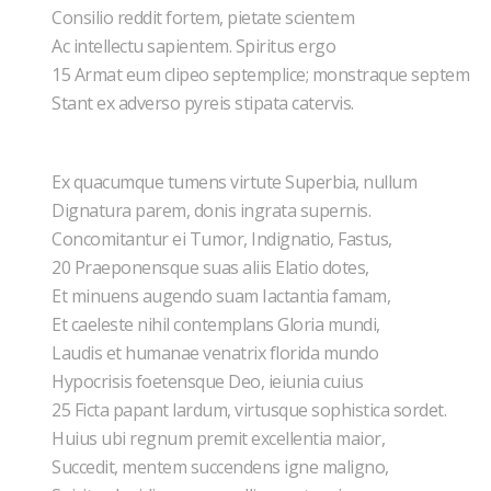
Consilio reddit fortem, pietate scientem
Ac intellectu sapientem. Spiritus ergo
15 Armat eum clipeo septemplice; monstraque septem
Stant ex adverso pyreis stipata catervis.
Ex quacumque tumens virtute Superbia, nullum
Dignatura parem, donis ingrata supernis.
Concomitantur ei Tumor, Indignatio, Fastus,
20 Praeponensque suas aliis Elatio dotes,
Et minuens augendo suam Iactantia famam,
Et caeleste nihil contemplans Gloria mundi,
Laudis et humanae venatrix florida mundo
Hypocrisis foetensque Deo, ieiunia cuius
25 Ficta papant lardum, virtusque sophistica sordet.
Huius ubi regnum premit excellentia maior,
Succedit, mentem succendens igne maligno,