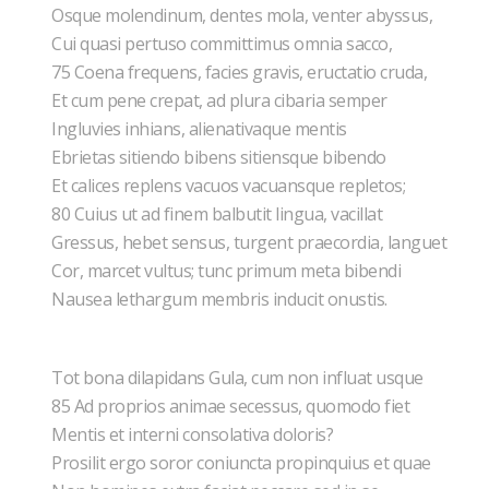
Osque molendinum, dentes mola, venter abyssus,
Cui quasi pertuso committimus omnia sacco,
75 Coena frequens, facies gravis, eructatio cruda,
Et cum pene crepat, ad plura cibaria semper
Ingluvies inhians, alienativaque mentis
Ebrietas sitiendo bibens sitiensque bibendo
Et calices replens vacuos vacuansque repletos;
80 Cuius ut ad finem balbutit lingua, vacillat
Gressus, hebet sensus, turgent praecordia, languet
Cor, marcet vultus; tunc primum meta bibendi
Nausea lethargum membris inducit onustis.
Tot bona dilapidans Gula, cum non influat usque
85 Ad proprios animae secessus, quomodo fiet
Mentis et interni consolativa doloris?
Prosilit ergo soror coniuncta propinquius et quae