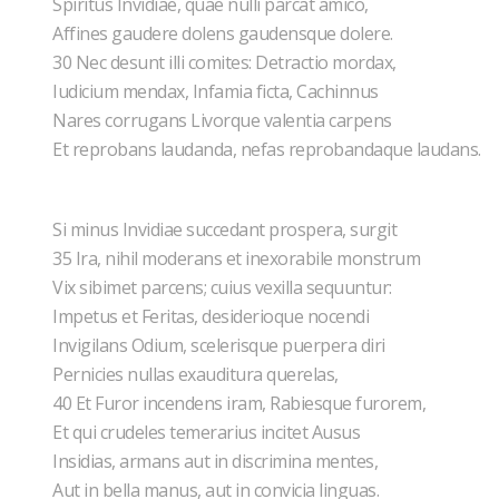
Spiritus Invidiae, quae nulli parcat amico,
Affines gaudere dolens gaudensque dolere.
30 Nec desunt illi comites: Detractio mordax,
Iudicium mendax, Infamia ficta, Cachinnus
Nares corrugans Livorque valentia carpens
Et reprobans laudanda, nefas reprobandaque laudans.
Si minus Invidiae succedant prospera, surgit
35 Ira, nihil moderans et inexorabile monstrum
Vix sibimet parcens; cuius vexilla sequuntur:
Impetus et Feritas, desiderioque nocendi
Invigilans Odium, scelerisque puerpera diri
Pernicies nullas exauditura querelas,
40 Et Furor incendens iram, Rabiesque furorem,
Et qui crudeles temerarius incitet Ausus
Insidias, armans aut in discrimina mentes,
Aut in bella manus, aut in convicia linguas.