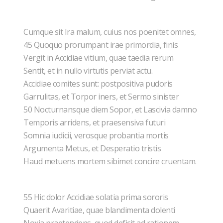
Cumque sit Ira malum, cuius nos poenitet omnes,
45 Quoquo prorumpant irae primordia, finis
Vergit in Accidiae vitium, quae taedia rerum
Sentit, et in nullo virtutis perviat actu.
Accidiae comites sunt: postpositiva pudoris
Garrulitas, et Torpor iners, et Sermo sinister
50 Nocturnansque diem Sopor, et Lascivia damno
Temporis arridens, et praesensiva futuri
Somnia iudicii, verosque probantia mortis
Argumenta Metus, et Desperatio tristis
Haud metuens mortem sibimet concire cruentam.
55 Hic dolor Accidiae solatia prima sororis
Quaerit Avaritiae, quae blandimenta dolenti