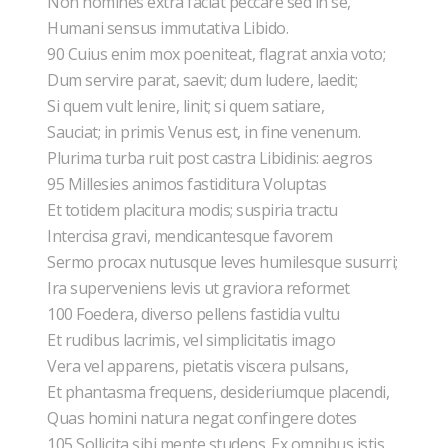
Non homines extra faciat peccare sed in se,
Humani sensus immutativa Libido.
90 Cuius enim mox poeniteat, flagrat anxia voto;
Dum servire parat, saevit; dum ludere, laedit;
Si quem vult lenire, linit; si quem satiare,
Sauciat; in primis Venus est, in fine venenum.
Plurima turba ruit post castra Libidinis: aegros
95 Millesies animos fastiditura Voluptas
Et totidem placitura modis; suspiria tractu
Intercisa gravi, mendicantesque favorem
Sermo procax nutusque leves humilesque susurri;
Ira superveniens levis ut graviora reformet
100 Foedera, diverso pellens fastidia vultu
Et rudibus lacrimis, vel simplicitatis imago
Vera vel apparens, pietatis viscera pulsans,
Et phantasma frequens, desideriumque placendi,
Quas homini natura negat confingere dotes
105 Sollicita sibi mente studens. Ex omnibus istis