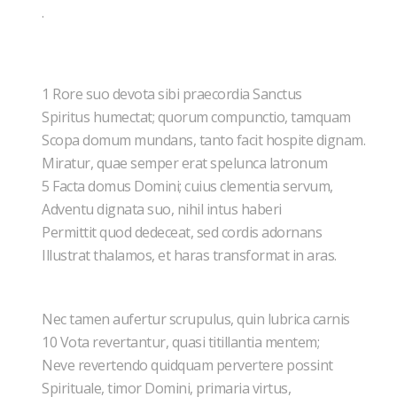
.
1 Rore suo devota sibi praecordia Sanctus
Spiritus humectat; quorum compunctio, tamquam
Scopa domum mundans, tanto facit hospite dignam.
Miratur, quae semper erat spelunca latronum
5 Facta domus Domini; cuius clementia servum,
Adventu dignata suo, nihil intus haberi
Permittit quod dedeceat, sed cordis adornans
Illustrat thalamos, et haras transformat in aras.
Nec tamen aufertur scrupulus, quin lubrica carnis
10 Vota revertantur, quasi titillantia mentem;
Neve revertendo quidquam pervertere possint
Spirituale, timor Domini, primaria virtus,