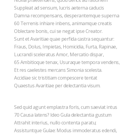
Noxia praetendens, quod deficit ad rationem
Suppleat ad sensum, lucris aeterna caducis
Damna recompensans, desperantemque superna
60 Terrenis inhiare inbens, animamque creatis
Oblectare bonis, cui se negat ipse Creator.
Sunt et Avaritiae quae perfida castra sequantur:
Fraus, Dolus, Impietas, Homicidia, Furta, Rapinae,
Lucrandi sceleratus Amor, Mercatio dispar,
65 Ambitioque tenax, Usuraque tempora vendens,
Et res caelestes mercans Simonia scelesta.
Accidiae sic tristitiam compescere tentat
Quaestus Avaritiae per delectantia visum.
Sed quid agunt emplastra foris, cum saeviat intus
70 Causa latens? Ideo Gula delectantia gustum
Attrahit interius, nullo contenta paratu;
Assistuntque Gulae: Modus immoderatus edendi,