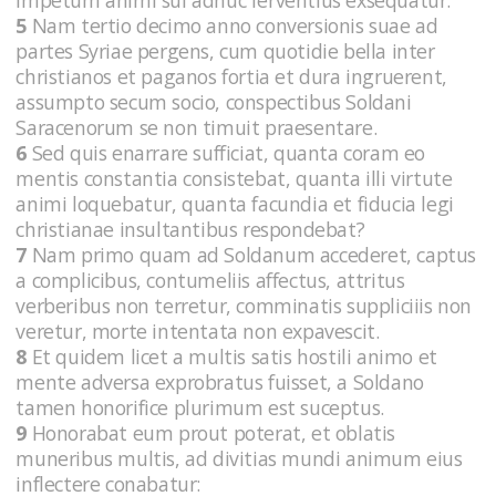
5
Nam tertio decimo anno conversionis suae ad
partes Syriae pergens, cum quotidie bella inter
christianos et paganos fortia et dura ingruerent,
assumpto secum socio, conspectibus Soldani
Saracenorum se non timuit praesentare.
6
Sed quis enarrare sufficiat, quanta coram eo
mentis constantia consistebat, quanta illi virtute
animi loquebatur, quanta facundia et fiducia legi
christianae insultantibus respondebat?
7
Nam primo quam ad Soldanum accederet, captus
a complicibus, contumeliis affectus, attritus
verberibus non terretur, comminatis suppliciiis non
veretur, morte intentata non expavescit.
8
Et quidem licet a multis satis hostili animo et
mente adversa exprobratus fuisset, a Soldano
tamen honorifice plurimum est suceptus.
9
Honorabat eum prout poterat, et oblatis
muneribus multis, ad divitias mundi animum eius
inflectere conabatur: