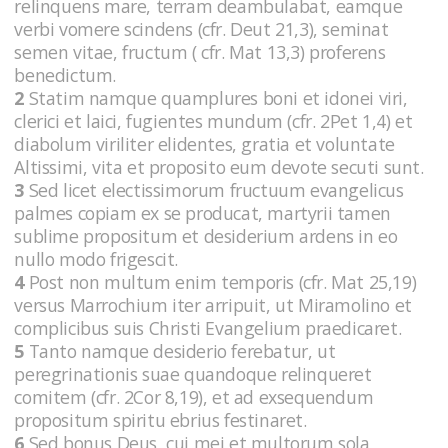
relinquens mare, terram deambulabat, eamque
verbi vomere scindens (cfr. Deut 21,3), seminat
semen vitae, fructum ( cfr. Mat 13,3) proferens
benedictum.
2
Statim namque quamplures boni et idonei viri,
clerici et laici, fugientes mundum (cfr. 2Pet 1,4) et
diabolum viriliter elidentes, gratia et voluntate
Altissimi, vita et proposito eum devote secuti sunt.
3
Sed licet electissimorum fructuum evangelicus
palmes copiam ex se producat, martyrii tamen
sublime propositum et desiderium ardens in eo
nullo modo frigescit.
4
Post non multum enim temporis (cfr. Mat 25,19)
versus Marrochium iter arripuit, ut Miramolino et
complicibus suis Christi Evangelium praedicaret.
5
Tanto namque desiderio ferebatur, ut
peregrinationis suae quandoque relinqueret
comitem (cfr. 2Cor 8,19), et ad exsequendum
propositum spiritu ebrius festinaret.
6
Sed bonus Deus, cui mei et multorum sola