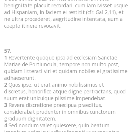
benignitate placuit recordari, cum iam ivisset usque
ad Hispaniam, in faciem ei restitit (cfr. Gal 2,11), et
ne ultra procederet, aegritudine intentata, eum a
coepto itinere revocavit.
57.
1
Revertente quoque ipso ad ecclesiam Sanctae
Mariae de Portiuncula, tempore non multo post,
quidam litterati viri et quidam nobiles ei gratissime
adhaeserunt.
2
Quos ipse, ut erat animo nobilissimus et
discretus, honorifice atque digne pertractans, quod
suum erat unicuique piissime impendebat.
3
Revera discretione praecipua praeditus,
considerabat prudenter in omnibus cunctorum
graduum dignitatem.
4
Sed nondum valet quiescere, quin beatum
impetum animi sui adhuc ferventius exsequatur.