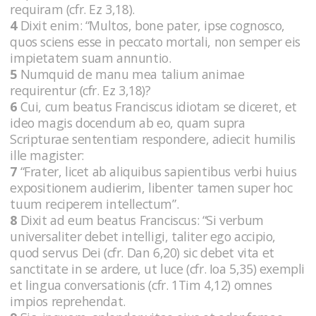
requiram (cfr. Ez 3,18).
4
Dixit enim: “Multos, bone pater, ipse cognosco,
quos sciens esse in peccato mortali, non semper eis
impietatem suam annuntio.
5
Numquid de manu mea talium animae
requirentur (cfr. Ez 3,18)?
6
Cui, cum beatus Franciscus idiotam se diceret, et
ideo magis docendum ab eo, quam supra
Scripturae sententiam respondere, adiecit humilis
ille magister:
7
“Frater, licet ab aliquibus sapientibus verbi huius
expositionem audierim, libenter tamen super hoc
tuum reciperem intellectum”.
8
Dixit ad eum beatus Franciscus: “Si verbum
universaliter debet intelligi, taliter ego accipio,
quod servus Dei (cfr. Dan 6,20) sic debet vita et
sanctitate in se ardere, ut luce (cfr. Ioa 5,35) exempli
et lingua conversationis (cfr. 1Tim 4,12) omnes
impios reprehendat.