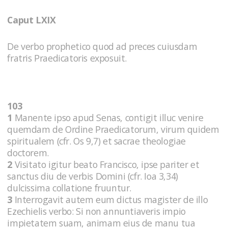
Caput LXIX
De verbo prophetico quod ad preces cuiusdam
fratris Praedicatoris exposuit.
103
1
Manente ipso apud Senas, contigit illuc venire
quemdam de Ordine Praedicatorum, virum quidem
spiritualem (cfr. Os 9,7) et sacrae theologiae
doctorem.
2
Visitato igitur beato Francisco, ipse pariter et
sanctus diu de verbis Domini (cfr. Ioa 3,34)
dulcissima collatione fruuntur.
3
Interrogavit autem eum dictus magister de illo
Ezechielis verbo: Si non annuntiaveris impio
impietatem suam, animam eius de manu tua