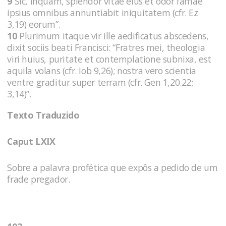
9
Sic, inquam, splendor vitae eius et odor famae
ipsius omnibus annuntiabit iniquitatem (cfr. Ez
3,19) eorum”.
10
Plurimum itaque vir ille aedificatus abscedens,
dixit sociis beati Francisci: “Fratres mei, theologia
viri huius, puritate et contemplatione subnixa, est
aquila volans (cfr. Iob 9,26); nostra vero scientia
ventre graditur super terram (cfr. Gen 1,20.22;
3,14)”.
Texto Traduzido
Caput LXIX
Sobre a palavra profética que expôs a pedido de um
frade pregador.