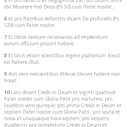
die Miserere mei Deus (Ps 50) cum Pater noster ;
6
et pro fratribus defunctis dicant De profundis (Ps
129) cum Pater noster .
7
Et libros tantum necessarios ad implendum
eorum officium possint habere.
8
Et laicis etiam scientibus legere psalterium liceat
eis habere illud.
9
Aliis vero nescientibus litteras librum habere non
liceat.
10
Laici dicant Credo in Deum et viginti quattuor
Pater noster cum Gloria Patri pro matutino; pro
laudibus vero quinque; pro prima Credo in Deum et
septem Pater noster cum Gloria Patri ; pro sexta et
nona et unaquaque hora septem; pro vesperis
duodecim; pro completorio Credo in Deum et