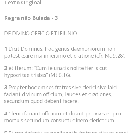
Texto Original
Regra não Bulada - 3
DE DIVINO OFFICIO ET IEIUNIO
1
Dicit Dominus: Hoc genus daemoniorum non
potest exire nisi in ieiunio et oratione (cfr. Mc 9,28);
2
et iterum: “Cum ieiunatis nolite fieri sicut
hypocritae tristes” (Mt 6,16).
3
Propter hoc omnes fratres sive clerici sive laici
faciant divinum officium, laudes et orationes,
secundum quod debent facere.
4
Clerici faciant officium et dicant pro vivis et pro
mortuis secundum consuetudinem clericorum.
5
Et pro defectu et negligentia fratrum dicant omni