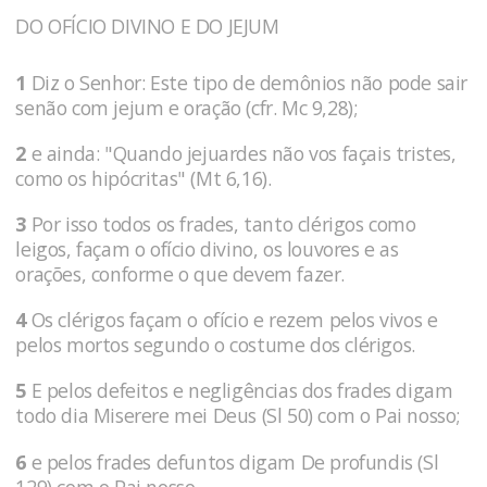
DO OFÍCIO DIVINO E DO JEJUM
1
Diz o Senhor: Este tipo de demônios não pode sair
senão com jejum e oração (cfr. Mc 9,28);
2
e ainda: "Quando jejuardes não vos façais tristes,
como os hipócritas" (Mt 6,16).
3
Por isso todos os frades, tanto clérigos como
leigos, façam o ofício divino, os louvores e as
orações, conforme o que devem fazer.
4
Os clérigos façam o ofício e rezem pelos vivos e
pelos mortos segundo o costume dos clérigos.
5
E pelos defeitos e negligências dos frades digam
todo dia Miserere mei Deus (Sl 50) com o Pai nosso;
6
e pelos frades defuntos digam De profundis (Sl
129) com o Pai nosso.