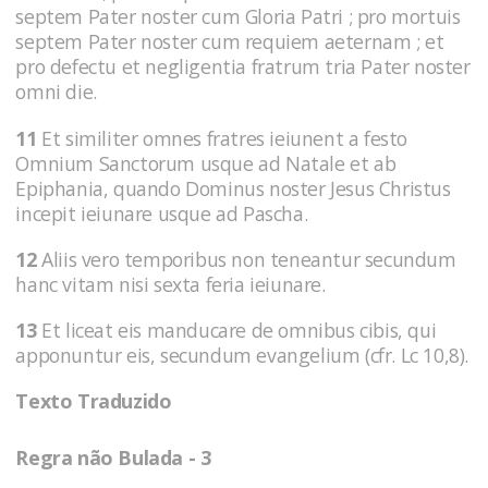
septem Pater noster cum Gloria Patri ; pro mortuis
septem Pater noster cum requiem aeternam ; et
pro defectu et negligentia fratrum tria Pater noster
omni die.
11
Et similiter omnes fratres ieiunent a festo
Omnium Sanctorum usque ad Natale et ab
Epiphania, quando Dominus noster Jesus Christus
incepit ieiunare usque ad Pascha.
12
Aliis vero temporibus non teneantur secundum
hanc vitam nisi sexta feria ieiunare.
13
Et liceat eis manducare de omnibus cibis, qui
apponuntur eis, secundum evangelium (cfr. Lc 10,8).
Texto Traduzido
Regra não Bulada - 3