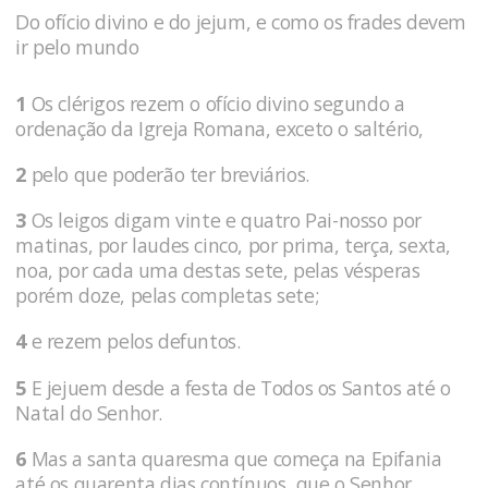
Do ofício divino e do jejum, e como os frades devem
ir pelo mundo
1
Os clérigos rezem o ofício divino segundo a
ordenação da Igreja Romana, exceto o saltério,
2
pelo que poderão ter breviários.
3
Os leigos digam vinte e quatro Pai-nosso por
matinas, por laudes cinco, por prima, terça, sexta,
noa, por cada uma destas sete, pelas vésperas
porém doze, pelas completas sete;
4
e rezem pelos defuntos.
5
E jejuem desde a festa de Todos os Santos até o
Natal do Senhor.
6
Mas a santa quaresma que começa na Epifania
até os quarenta dias contínuos, que o Senhor