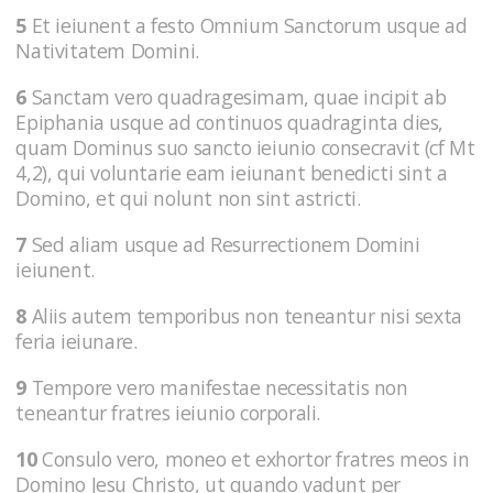
5
Et ieiunent a festo Omnium Sanctorum usque ad
Nativitatem Domini.
6
Sanctam vero quadragesimam, quae incipit ab
Epiphania usque ad continuos quadraginta dies,
quam Dominus suo sancto ieiunio consecravit (cf Mt
4,2), qui voluntarie eam ieiunant benedicti sint a
Domino, et qui nolunt non sint astricti.
7
Sed aliam usque ad Resurrectionem Domini
ieiunent.
8
Aliis autem temporibus non teneantur nisi sexta
feria ieiunare.
9
Tempore vero manifestae necessitatis non
teneantur fratres ieiunio corporali.
10
Consulo vero, moneo et exhortor fratres meos in
Domino Jesu Christo, ut quando vadunt per