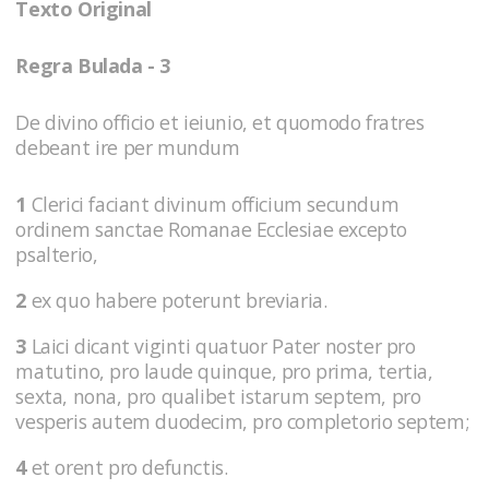
Texto Original
Regra Bulada - 3
De divino officio et ieiunio, et quomodo fratres
debeant ire per mundum
1
Clerici faciant divinum officium secundum
ordinem sanctae Romanae Ecclesiae excepto
psalterio,
2
ex quo habere poterunt breviaria.
3
Laici dicant viginti quatuor Pater noster pro
matutino, pro laude quinque, pro prima, tertia,
sexta, nona, pro qualibet istarum septem, pro
vesperis autem duodecim, pro completorio septem;
4
et orent pro defunctis.