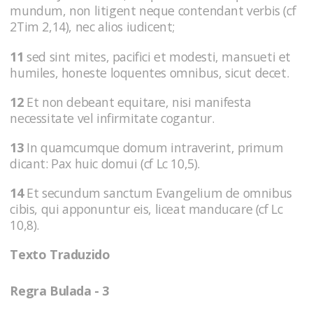
mundum, non litigent neque contendant verbis (cf
2Tim 2,14), nec alios iudicent;
11
sed sint mites, pacifici et modesti, mansueti et
humiles, honeste loquentes omnibus, sicut decet.
12
Et non debeant equitare, nisi manifesta
necessitate vel infirmitate cogantur.
13
In quamcumque domum intraverint, primum
dicant: Pax huic domui (cf Lc 10,5).
14
Et secundum sanctum Evangelium de omnibus
cibis, qui apponuntur eis, liceat manducare (cf Lc
10,8).
Texto Traduzido
Regra Bulada - 3