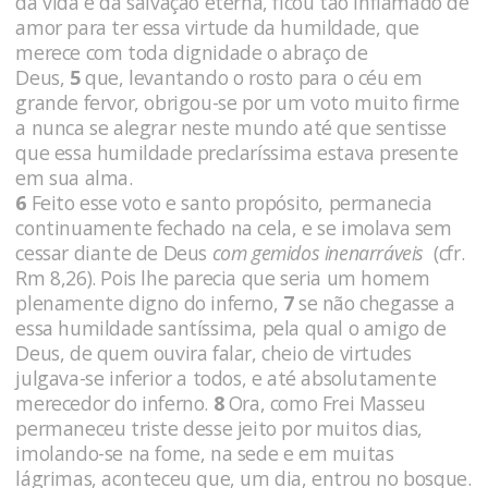
da vida e da salvação eterna, ficou tão inflamado de
amor para ter essa virtude da humildade, que
merece com toda dignidade o abraço de
Deus,
5
que, levantando o rosto para o céu em
grande fervor, obrigou-se por um voto muito firme
a nunca se alegrar neste mundo até que sentisse
que essa humildade preclaríssima estava presente
em sua alma.
6
Feito esse voto e santo propósito, permanecia
continuamente fechado na cela, e se imolava sem
cessar diante de Deus
com gemidos inenarráveis
(cfr.
Rm 8,26). Pois lhe parecia que seria um homem
plenamente digno do inferno,
7
se não chegasse a
essa humildade santíssima, pela qual o amigo de
Deus, de quem ouvira falar, cheio de virtudes
julgava-se inferior a todos, e até absolutamente
merecedor do inferno.
8
Ora, como Frei Masseu
permaneceu triste desse jeito por muitos dias,
imolando-se na fome, na sede e em muitas
lágrimas, aconteceu que, um dia, entrou no bosque.