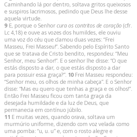
Caminhando lá por dentro, soltava gritos queixosos
e suspiros lacrimosos, pedindo que Deus lhe desse
aquela virtude.
9
E, porque o Senhor
cura os contritos de coração
(cfr.
Lc 4,18)
e ouve as vozes dos humildes, ele ouviu
uma voz do céu que clamou duas vezes: “Frei
Masseu, Frei Masseu!”. Sabendo pelo Espírito Santo
que se tratava de Cristo bendito, respondeu: “Meu
Senhor, meu Senhor!”. E o senhor lhe disse: “O que
estás disposto a dar, o que estás disposto a dar
para possuir essa graça?”.
10
Frei Masseu respondeu:
“Senhor meu, os olhos de minha cabeça”. E o Senhor
disse: “Mas eu quero que tenhas a graça e os olhos!”.
Então Frei Masseu ficou com tanta graça da
desejada humildade e da luz de Deus, que
permanecia em contínuo júbilo.
11
E muitas vezes, quando orava, soltava um
murmúrio uniforme, dizendo com voz velada como
uma pomba: “u, u. u” e, com o rosto alegre e