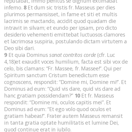
reputabat, immo penitus se dignum extimabat
inferno.
8
Et dum sic tristis fr. Masseus per dies
plurimos permansisset, in fame et siti et multis
lacrimis se mactando, accidit quod quadam die
intravit in silvam; et eundo per ipsam, pro dicto
desiderio vehementi emittebat luctuosos clamores
et lacrimosa suspiria, postulando dictam virtutem a
Deo sibi dari.
9
Et quia Dominus
sanat contritos corde
(cfr. Luc
4,18)et exaudit voces humilium, facta est sibi vox de
celo, bis clamans: “Fr. Massee, fr. Massee!”. Qui per
Spiritum sanctum Cristum benedictum esse
cognoscens, respondit: “Domine mi, Domine mi!”. Et
Dominus ad eum: “Quid vis dare, quid vis dare ad
hanc gratiam possidendam?”
10
Et fr. Masseus
respondit: “Domine mi, oculos capitis mei”. Et
Dominus ad eum: “Et ego volo quod oculos et
gratiam habeas!”. Frater autem Masseus remansit
in tanta gratia optate humilitatis et lumine Dei,
quod continue erat in iubilo.