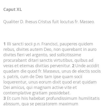
Caput XL
Qualiter D. Ihesus Cristus fuit locutus fr. Masseo.
1
Illi sancti socii p.n. Francisci, pauperes quidem
rebus, divites autem Deo, non querebant in auro
divites fieri vel argento, sed sollicitissime
procurabant ditari sanctis virtutibus, quibus ad
veras et eternas divitias pervenitur.
2
Unde accidit
quadam die quod fr. Masseus, unus de electis sociis
s. patris, cum de Deo tam ipse quam socii
loquerentur, unus eorum dixit quod erat quidam
Dei amicus, qui magnam active vite et
contemplative gratiam possidebat.
3
Et cum hiis habebat profundissimum humilitatis
abissum, qua se peccatorem maximum