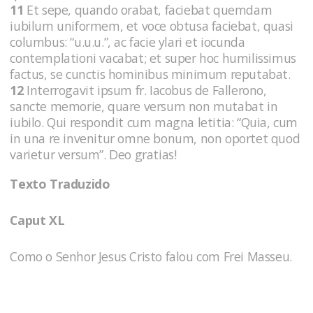
11
Et sepe, quando orabat, faciebat quemdam
iubilum uniformem, et voce obtusa faciebat, quasi
columbus: “u.u.u.”, ac facie ylari et iocunda
contemplationi vacabat; et super hoc humilissimus
factus, se cunctis hominibus minimum reputabat.
12
Interrogavit ipsum fr. Iacobus de Fallerono,
sancte memorie, quare versum non mutabat in
iubilo. Qui respondit cum magna letitia: “Quia, cum
in una re invenitur omne bonum, non oportet quod
varietur versum”. Deo gratias!
Texto Traduzido
Caput XL
Como o Senhor Jesus Cristo falou com Frei Masseu.