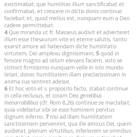
existimabat; que humilitas illum sanctificabat et
confirmabat, et crescere in dictis donis continue
faciebat; et, quod melius est, nunquam eum a Deo
cadere permittebat.
4
Que miranda ut fr. Masseus audivit et adverteret
illum esse thesaurum vite et eterne salutis, tanto
exarsit amore ad habendam dicte humilitatis
virtutem, Dei amplexu dignissimam,
5
quod in
fervore magno ad celum elevans faciem, voto se
strinxit firmissimo nunquam velle in isto mundo
letari, donec humilitatem illam preclarissimam in
anima sua sentiret adesse.
6
Et hoc voto et s. proposito facto, stabat continue
in cella reclusus, et coram Deo
gemitibus
inenarrabilibus
(cfr. Rom 8,26)
continue se mactabat;
quia videbatur sibi se esse hominem penitus
dignum inferno,
7
nisi ad illam humilitatem
sanctissimam perveniret, qua ille amicus Dei, quem
audierat, plenum virtutibus, inferiorem se omnibus