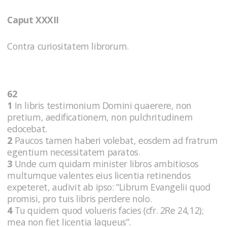
Caput XXXII
Contra curiositatem librorum.
62
1
In libris testimonium Domini quaerere, non
pretium, aedificationem, non pulchritudinem
edocebat.
2
Paucos tamen haberi volebat, eosdem ad fratrum
egentium necessitatem paratos.
3
Unde cum quidam minister libros ambitiosos
multumque valentes eius licentia retinendos
expeteret, audivit ab ipso: “Librum Evangelii quod
promisi, pro tuis libris perdere nolo.
4
Tu quidem quod volueris facies (cfr. 2Re 24,12);
mea non fiet licentia laqueus”.