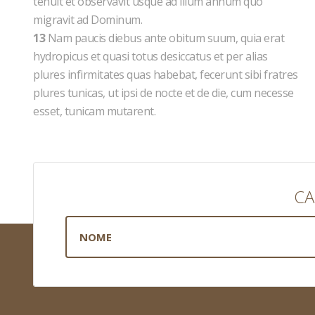
tenuit et observavit usque ad illum annum quo
migravit ad Dominum.
13
Nam paucis diebus ante obitum suum, quia erat
hydropicus et quasi totus desiccatus et per alias
plures infirmitates quas habebat, fecerunt sibi fratres
plures tunicas, ut ipsi de nocte et de die, cum necesse
esset, tunicam mutarent.
CA