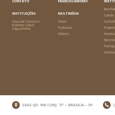
CONTATO
FRANCISCANISMO
INSTI
Benfei
INSTITUIÇÕES
MULTIMÍDIA
Cartas 
Casa de Cursos e
Fotos
Consel
Eventos Oásis
Podcasts
Frater
Capuchinho
Vídeos
Históri
Necrol
Paróqu
Santos
SGAS QD. 906 CONJ. “D” – BRASILIA – DF