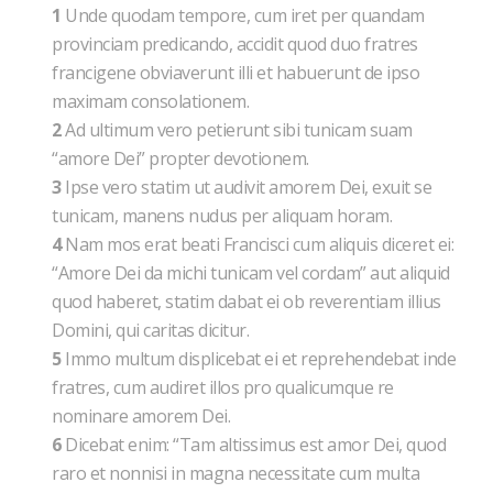
1
Unde quodam tempore, cum iret per quandam
provinciam predicando, accidit quod duo fratres
francigene obviaverunt illi et habuerunt de ipso
maximam consolationem.
2
Ad ultimum vero petierunt sibi tunicam suam
“amore Dei” propter devotionem.
3
Ipse vero statim ut audivit amorem Dei, exuit se
tunicam, manens nudus per aliquam horam.
4
Nam mos erat beati Francisci cum aliquis diceret ei:
“Amore Dei da michi tunicam vel cordam” aut aliquid
quod haberet, statim dabat ei ob reverentiam illius
Domini, qui caritas dicitur.
5
Immo multum displicebat ei et reprehendebat inde
fratres, cum audiret illos pro qualicumque re
nominare amorem Dei.
6
Dicebat enim: “Tam altissimus est amor Dei, quod
raro et nonnisi in magna necessitate cum multa