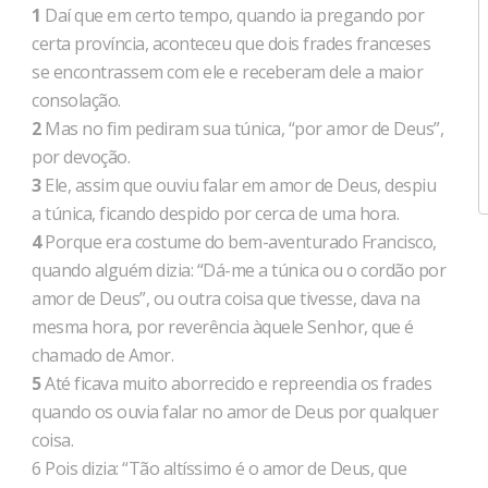
1
Daí que em certo tempo, quando ia pregando por
certa província, aconteceu que dois frades franceses
se encontrassem com ele e receberam dele a maior
consolação.
2
Mas no fim pediram sua túnica, “por amor de Deus”,
por devoção.
3
Ele, assim que ouviu falar em amor de Deus, despiu
a túnica, ficando despido por cerca de uma hora.
4
Porque era costume do bem-aventurado Francisco,
quando alguém dizia: “Dá-me a túnica ou o cordão por
amor de Deus”, ou outra coisa que tivesse, dava na
mesma hora, por reverência àquele Senhor, que é
chamado de Amor.
5
Até ficava muito aborrecido e repreendia os frades
quando os ouvia falar no amor de Deus por qualquer
coisa.
6 Pois dizia: “Tão altíssimo é o amor de Deus, que