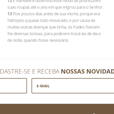
12
E manteve e observou esse modo de pobreza em
suas roupas até o ano em que migrou para o Senhor.
13
Pois poucos dias antes de sua morte, porque era
hidrópico q quase todo ressecado, e por causa de
muitas outras doenças que tinha, os frades fizeram-
lhe diversas túnicas, para poderem trocá-las de dia e
de noite, quando fosse necessário.
DASTRE-SE E RECEBA
NOSSAS NOVIDA