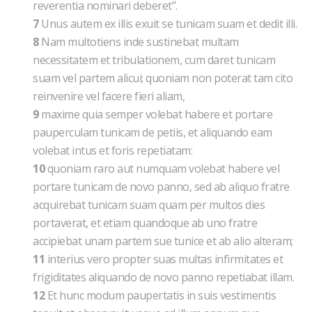
reverentia nominari deberet”.
7
Unus autem ex illis exuit se tunicam suam et dedit illi.
8
Nam multotiens inde sustinebat multam
necessitatem et tribulationem, cum daret tunicam
suam vel partem alicui; quoniam non poterat tam cito
reinvenire vel facere fieri aliam,
9
maxime quia semper volebat habere et portare
pauperculam tunicam de petiis, et aliquando eam
volebat intus et foris repetiatam:
10
quoniam raro aut numquam volebat habere vel
portare tunicam de novo panno, sed ab aliquo fratre
acquirebat tunicam suam quam per multos dies
portaverat, et etiam quandoque ab uno fratre
accipiebat unam partem sue tunice et ab alio alteram;
11
interius vero propter suas multas infirmitates et
frigiditates aliquando de novo panno repetiabat illam.
12
Et hunc modum paupertatis in suis vestimentis