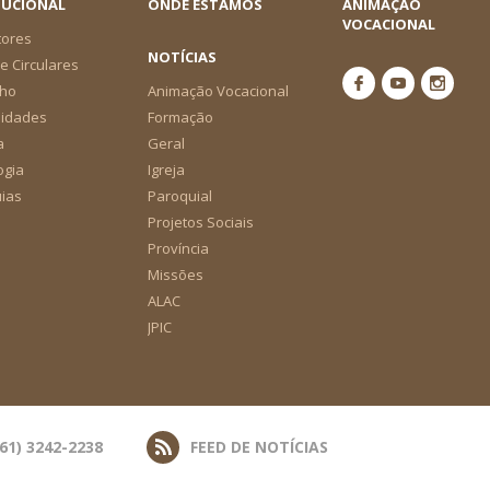
TUCIONAL
ONDE ESTAMOS
ANIMAÇÃO
VOCACIONAL
tores
NOTÍCIAS
e Circulares
ho
Animação Vocacional
nidades
Formação
a
Geral
ogia
Igreja
ias
Paroquial
Projetos Sociais
Província
Missões
ALAC
JPIC
(61) 3242-2238
FEED DE NOTÍCIAS