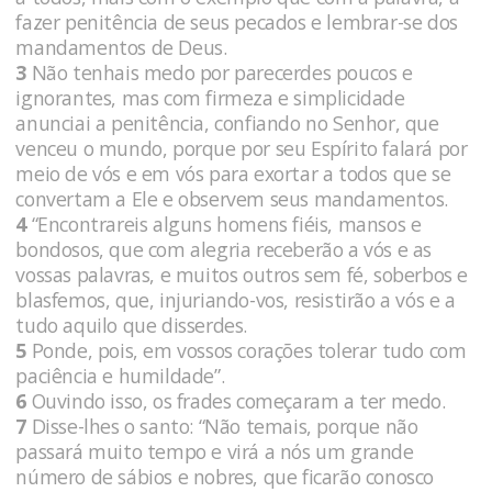
fazer penitência de seus pecados e lembrar-se dos
mandamentos de Deus.
3
Não tenhais medo por parecerdes poucos e
ignorantes, mas com firmeza e simplicidade
anunciai a penitência, confiando no Senhor, que
venceu o mundo, porque por seu Espírito falará por
meio de vós e em vós para exortar a todos que se
convertam a Ele e observem seus mandamentos.
4
“Encontrareis alguns homens fiéis, mansos e
bondosos, que com alegria receberão a vós e as
vossas palavras, e muitos outros sem fé, soberbos e
blasfemos, que, injuriando-vos, resistirão a vós e a
tudo aquilo que disserdes.
5
Ponde, pois, em vossos corações tolerar tudo com
paciência e humildade”.
6
Ouvindo isso, os frades começaram a ter medo.
7
Disse-lhes o santo: “Não temais, porque não
passará muito tempo e virá a nós um grande
número de sábios e nobres, que ficarão conosco