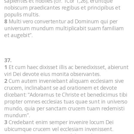
sapientes et nobiles (cfr. 1Cor 1,26), eruntque
nobiscum praedicantes regibus et principibus et
populis multis.
8
Multi vero convertentur ad Dominum qui per
universum mundum multiplicabit suam familiam
et augebit”.
37.
1
Et cum haec dixisset illis ac benedixisset, abierunt
viri Dei devote eius monita observantes.
2
Cum autem inveniebant aliquam ecclesiam sive
crucem, inclinabant se ad orationem et devote
dicebant: “Adoramus te Christe et benedicimus tibi
propter omnes ecclesias tuas quae sunt in universo
mundo, quia per sanctam crucem tuam redemisti
mundum”.
3
Credebant enim semper invenire locum Dei
ubicumque crucem vel ecclesiam invenissent.