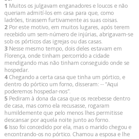
1
Muitos os julgavam enganadores e loucos e não
queriam admití-los em casa para que, como
ladrões, tirassem furtivamente as suas coisas.
2
Por este motivo, em muitos lugares, após terem
recebido um sem-número de injúrias, abrigavam-se
sob os pórticos das igrejas ou das casas.
3
Nesse mesmo tempo, dois deles estavam em
Florença, onde tinham percorrido a cidade
mendigando mas não tinham conseguido onde se
hospedar.
4
Chegando a certa casa que tinha um pórtico, e
dentro do pórtico um forno, disseram: -- “Aqui
poderemos hospedar-nos”.
5
Pediram à dona da casa que os recebesse dentro
de casa, mas como ela recusasse, rogaram
humildemente que pelo menos lhes permitisse
descansar por aquela noite junto ao forno.
6
Isso foi concedido por ela, mas o marido chegou e
encontrando-os no pórtico. Chamou a esposa e lhe