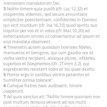
memoriam mandatorum Dei.
3
Nolite timere quia pusilli (cfr. Luc 12,32) et
insipientes videmini, sed secure annuntiate
simpliciter poenitentiam, confidentes in Domino
qui vicit mundum (cfr. Ioa 16,33) quod spiritu suo
loquitur per vos et in vobis (cfr. Mat 10,20) ad
exhortandum omnes ut convertantur ad ipsum et
eius mandata observent.
4
“Invenietis autem quosdam homines fideles,
mansuetos et benignos, qui cum gaudio vos et
verba vestra recipient, aliosque plures, infideles,
superbos et blasphemos (cfr. 2Timm 3,2), qui
exprobrantes resistent vobis et his quae dicetis.
5
Ponite ergo in cordibus vestris patienter et
humiliter omnia tolerare”.
6
Cumque fratres haec audissent, timere
coeperunt.
7
Ad quos sanctus ait: “Nolite timere quoniam non
post multum tempus venient ad nos multi