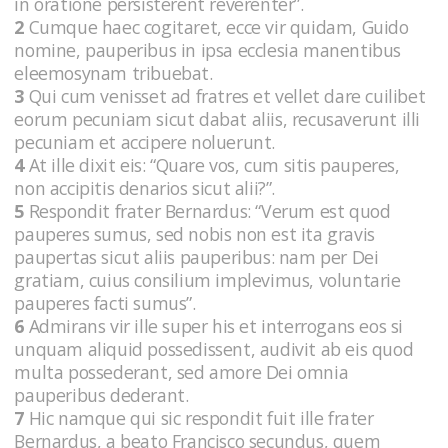
in oratione persisterent reverenter”.
2
Cumque haec cogitaret, ecce vir quidam, Guido
nomine, pauperibus in ipsa ecclesia manentibus
eleemosynam tribuebat.
3
Qui cum venisset ad fratres et vellet dare cuilibet
eorum pecuniam sicut dabat aliis, recusaverunt illi
pecuniam et accipere noluerunt.
4
At ille dixit eis: “Quare vos, cum sitis pauperes,
non accipitis denarios sicut alii?”.
5
Respondit frater Bernardus: “Verum est quod
pauperes sumus, sed nobis non est ita gravis
paupertas sicut aliis pauperibus: nam per Dei
gratiam, cuius consilium implevimus, voluntarie
pauperes facti sumus”.
6
Admirans vir ille super his et interrogans eos si
unquam aliquid possedissent, audivit ab eis quod
multa possederant, sed amore Dei omnia
pauperibus dederant.
7
Hic namque qui sic respondit fuit ille frater
Bernardus, a beato Francisco secundus, quem