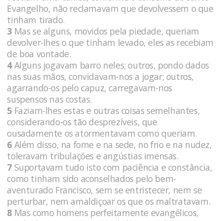
Evangelho, não reclamavam que devolvessem o que
tinham tirado.
3
Mas se alguns, movidos pela piedade, queriam
devolver-lhes o que tinham levado, eles as recebiam
de boa vontade.
4
Alguns jogavam barro neles; outros, pondo dados
nas suas mãos, convidavam-nos a jogar; outros,
agarrando-os pelo capuz, carregavam-nos
suspensos nas costas.
5
Faziam-lhes estas e outras coisas semelhantes,
considerando-os tão desprezíveis, que
ousadamente os atormentavam como queriam.
6
Além disso, na fome e na sede, no frio e na nudez,
toleravam tribulações e angústias imensas.
7
Suportavam tudo isto com paciência e constância,
como tinham sido aconselhados pelo bem-
aventurado Francisco, sem se entristecer, nem se
perturbar, nem amaldiçoar os que os maltratavam.
8
Mas como homens perfeitamente evangélicos,