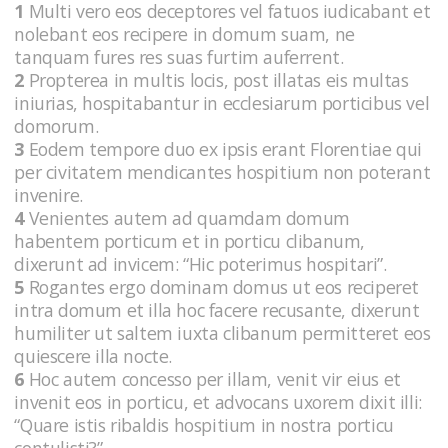
1
Multi vero eos deceptores vel fatuos iudicabant et
nolebant eos recipere in domum suam, ne
tanquam fures res suas furtim auferrent.
2
Propterea in multis locis, post illatas eis multas
iniurias, hospitabantur in ecclesiarum porticibus vel
domorum.
3
Eodem tempore duo ex ipsis erant Florentiae qui
per civitatem mendicantes hospitium non poterant
invenire.
4
Venientes autem ad quamdam domum
habentem porticum et in porticu clibanum,
dixerunt ad invicem: “Hic poterimus hospitari”.
5
Rogantes ergo dominam domus ut eos reciperet
intra domum et illa hoc facere recusante, dixerunt
humiliter ut saltem iuxta clibanum permitteret eos
quiescere illa nocte.
6
Hoc autem concesso per illam, venit vir eius et
invenit eos in porticu, et advocans uxorem dixit illi:
“Quare istis ribaldis hospitium in nostra porticu
contulisti?”.