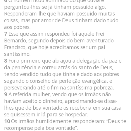
6
O homem ficou admirado do que ouvia e
perguntou-lhes se já tinham possuído algo.
Responderam-lhe que haviam possuído muitas
coisas, mas por amor de Deus tinham dado tudo
aos pobres.
7
Esse que assim respondeu foi aquele Frei
Bernardo, segundo depois do bem-aventurado
Francisco, que hoje acreditamos ser um pai
santíssimo.
8
Foi o primeiro que abraçou a delegação da paz e
da penitência e correu atrás do santo de Deus,
tendo vendido tudo que tinha e dado aos pobres
segundo o conselho da perfeição evangélica, e
perseverando até o fim na santíssima pobreza.
9
A referida mulher, vendo que os irmãos não
haviam aceito o dinheiro, aproximando-se disse-
lhes que de boa vontade os receberia em sua casa,
se quisessem ir lá para se hospedar.
10
Os irmãos humildemente responderam: “Deus te
recompense pela boa vontade”.