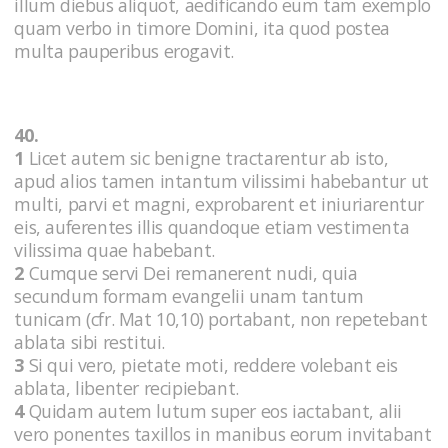
illum diebus aliquot, aedificando eum tam exemplo
quam verbo in timore Domini, ita quod postea
multa pauperibus erogavit.
40.
1
Licet autem sic benigne tractarentur ab isto,
apud alios tamen intantum vilissimi habebantur ut
multi, parvi et magni, exprobarent et iniuriarentur
eis, auferentes illis quandoque etiam vestimenta
vilissima quae habebant.
2
Cumque servi Dei remanerent nudi, quia
secundum formam evangelii unam tantum
tunicam (cfr. Mat 10,10) portabant, non repetebant
ablata sibi restitui.
3
Si qui vero, pietate moti, reddere volebant eis
ablata, libenter recipiebant.
4
Quidam autem lutum super eos iactabant, alii
vero ponentes taxillos in manibus eorum invitabant