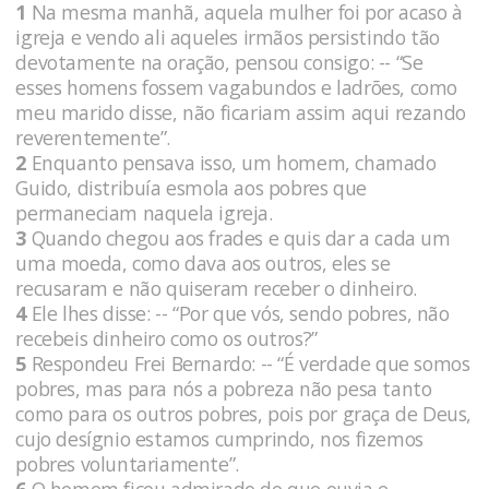
1
Na mesma manhã, aquela mulher foi por acaso à
igreja e vendo ali aqueles irmãos persistindo tão
devotamente na oração, pensou consigo: -- “Se
esses homens fossem vagabundos e ladrões, como
meu marido disse, não ficariam assim aqui rezando
reverentemente”.
2
Enquanto pensava isso, um homem, chamado
Guido, distribuía esmola aos pobres que
permaneciam naquela igreja.
3
Quando chegou aos frades e quis dar a cada um
uma moeda, como dava aos outros, eles se
recusaram e não quiseram receber o dinheiro.
4
Ele lhes disse: -- “Por que vós, sendo pobres, não
recebeis dinheiro como os outros?”
5
Respondeu Frei Bernardo: -- “É verdade que somos
pobres, mas para nós a pobreza não pesa tanto
como para os outros pobres, pois por graça de Deus,
cujo desígnio estamos cumprindo, nos fizemos
pobres voluntariamente”.