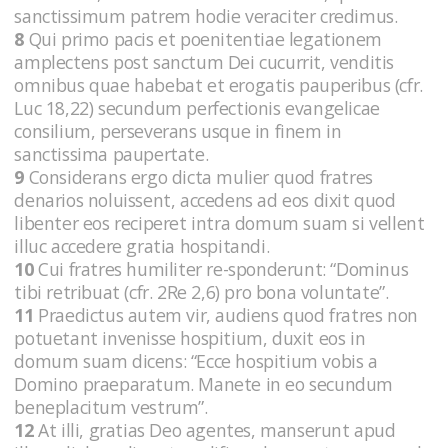
sanctissimum patrem hodie veraciter credimus.
8
Qui primo pacis et poenitentiae legationem
amplectens post sanctum Dei cucurrit, venditis
omnibus quae habebat et erogatis pauperibus (cfr.
Luc 18,22) secundum perfectionis evangelicae
consilium, perseverans usque in finem in
sanctissima paupertate.
9
Considerans ergo dicta mulier quod fratres
denarios noluissent, accedens ad eos dixit quod
libenter eos reciperet intra domum suam si vellent
illuc accedere gratia hospitandi.
10
Cui fratres humiliter re-sponderunt: “Dominus
tibi retribuat (cfr. 2Re 2,6) pro bona voluntate”.
11
Praedictus autem vir, audiens quod fratres non
potuetant invenisse hospitium, duxit eos in
domum suam dicens: “Ecce hospitium vobis a
Domino praeparatum. Manete in eo secundum
beneplacitum vestrum”.
12
At illi, gratias Deo agentes, manserunt apud