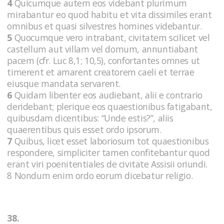
4
Quicumque autem eos videbant plurimum
mirabantur eo quod habitu et vita dissimiles erant
omnibus et quasi silvestres homines videbantur.
5
Quocumque vero intrabant, civitatem scilicet vel
castellum aut villam vel domum, annuntiabant
pacem (cfr. Luc 8,1; 10,5), confortantes omnes ut
timerent et amarent creatorem caeli et terrae
eiusque mandata servarent.
6
Quidam libenter eos audiebant, alii e contrario
deridebant; plerique eos quaestionibus fatigabant,
quibusdam dicentibus: “Unde estis?”, aliis
quaerentibus quis esset ordo ipsorum.
7
Quibus, licet esset laboriosum tot quaestionibus
respondere, simpliciter tamen confitebantur quod
erant viri poenitentiales de civitate Assisii oriundi.
8 Nondum enim ordo eorum dicebatur religio.
38.