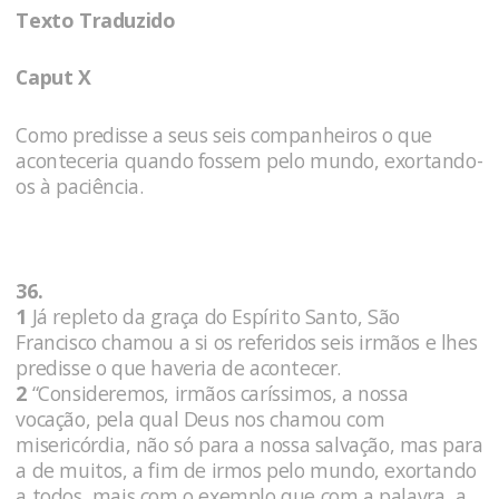
Texto Traduzido
Caput X
Como predisse a seus seis companheiros o que
aconteceria quando fossem pelo mundo, exortando-
os à paciência.
36.
1
Já repleto da graça do Espírito Santo, São
Francisco chamou a si os referidos seis irmãos e lhes
predisse o que haveria de acontecer.
2
“Consideremos, irmãos caríssimos, a nossa
vocação, pela qual Deus nos chamou com
misericórdia, não só para a nossa salvação, mas para
a de muitos, a fim de irmos pelo mundo, exortando
a todos, mais com o exemplo que com a palavra, a