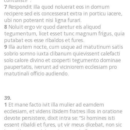
7
Respondit illa quod noluerat eos in domum
recipere sed eis concesserat extra in porticu iacere,
ubi non poterant nisi ligna furari.
8
Noluit ergo vir quod daretur eis aliquod
tegumentum, licet esset tunc magnum frigus, quia
putabat eos esse ribaldos et fures.
9
Illa autem nocte, cum usque ad matutinum satis
sobrio somno iuxta clibanum quievissent calefacti
solo calore divino et cooperti tegumento dominae
paupertatis, iverunt ad viciniorem ecclesiam pro
matutinali officio audiendo.
39.
1
Et mane facto ivit illa mulier ad eamdem
ecclesiam, et videns ibidem fratres illos in oratione
devote persistere, dixit intra se: “Si homines isti
essent ribaldi et fures, ut vir meus dicebat, non sic