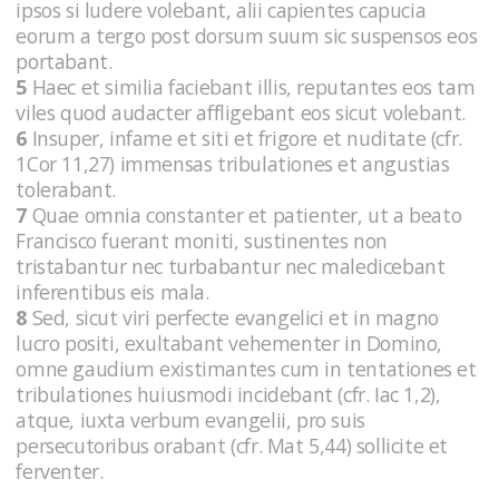
ipsos si ludere volebant, alii capientes capucia
eorum a tergo post dorsum suum sic suspensos eos
portabant.
5
Haec et similia faciebant illis, reputantes eos tam
viles quod audacter affligebant eos sicut volebant.
6
Insuper, infame et siti et frigore et nuditate (cfr.
1Cor 11,27) immensas tribulationes et angustias
tolerabant.
7
Quae omnia constanter et patienter, ut a beato
Francisco fuerant moniti, sustinentes non
tristabantur nec turbabantur nec maledicebant
inferentibus eis mala.
8
Sed, sicut viri perfecte evangelici et in magno
lucro positi, exultabant vehementer in Domino,
omne gaudium existimantes cum in tentationes et
tribulationes huiusmodi incidebant (cfr. Iac 1,2),
atque, iuxta verbum evangelii, pro suis
persecutoribus orabant (cfr. Mat 5,44) sollicite et
ferventer.