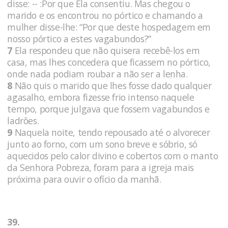
disse: -- :Por que Ela consentiu. Mas chegou o
marido e os encontrou no pórtico e chamando a
mulher disse-lhe: “Por que deste hospedagem em
nosso pórtico a estes vagabundos?”
7
Ela respondeu que não quisera recebê-los em
casa, mas lhes concedera que ficassem no pórtico,
onde nada podiam roubar a não ser a lenha.
8
Não quis o marido que lhes fosse dado qualquer
agasalho, embora fizesse frio intenso naquele
tempo, porque julgava que fossem vagabundos e
ladrões.
9
Naquela noite, tendo repousado até o alvorecer
junto ao forno, com um sono breve e sóbrio, só
aquecidos pelo calor divino e cobertos com o manto
da Senhora Pobreza, foram para a igreja mais
próxima para ouvir o ofício da manhã.
39.