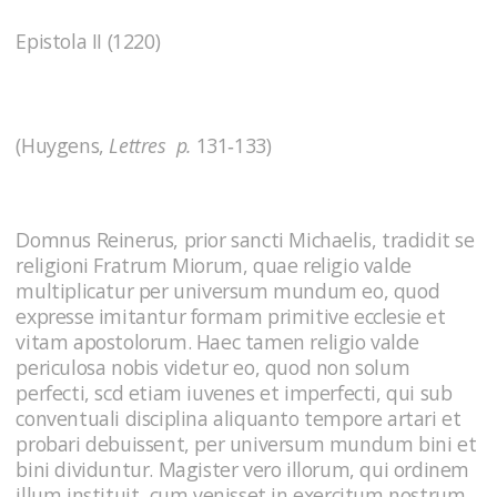
Epistola II (1220)
(Huygens,
Lettres p.
131‑133)
Domnus Reinerus, prior sancti Michaelis, tradidit se
religioni Fratrum Miorum, quae religio valde
multiplicatur per universum mundum eo, quod
expresse imitantur formam primitive ecclesie et
vitam apostolorum. Haec tamen religio valde
periculosa nobis videtur eo, quod non solum
perfecti, scd etiam iuvenes et imperfecti, qui sub
conventuali disciplina aliquanto tempore artari et
probari debuissent, per universum mundum bini et
bini dividuntur. Magister vero illorum, qui ordinem
illum instituit, cum venisset in exercitum nostrum,