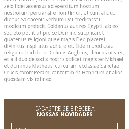
zelo fidei accensus ad exercitum hostium
nostrorum pertransire non timuit et cum aliquo
diebus Sarracenis verbum Dei predicasset,
modicum profecit. Soldanus aut rex Egypti, ab eo
secreto petiit ut pro se Domino supplicaret
quatenus religioni quae magis Deo placeret,
divinitus inspiratus adhereret. Eidem predictae
religioni tradidit se Colinus Anglicus, clericus noster,
et alii duo de sociis nostris scilicet magister Michael
et dominus Matheus, cui curam ecclesiae Sanctae
Crucis commiseram: cantorem et Henricum et alios
quosdam vix retineo.
CADASTRE-SE E RECEBA
NOSSAS NOVIDADES