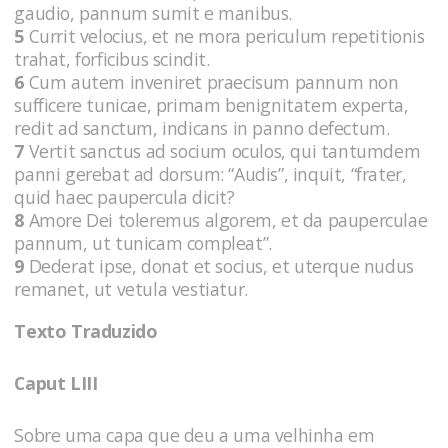
gaudio, pannum sumit e manibus.
5
Currit velocius, et ne mora periculum repetitionis
trahat, forficibus scindit.
6
Cum autem inveniret praecisum pannum non
sufficere tunicae, primam benignitatem experta,
redit ad sanctum, indicans in panno defectum.
7
Vertit sanctus ad socium oculos, qui tantumdem
panni gerebat ad dorsum: “Audis”, inquit, “frater,
quid haec paupercula dicit?
8
Amore Dei toleremus algorem, et da pauperculae
pannum, ut tunicam compleat”.
9
Dederat ipse, donat et socius, et uterque nudus
remanet, ut vetula vestiatur.
Texto Traduzido
Caput LIII
Sobre uma capa que deu a uma velhinha em