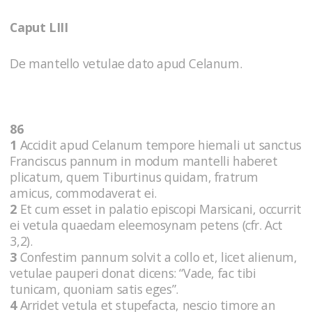
Caput LIII
De mantello vetulae dato apud Celanum.
86
1
Accidit apud Celanum tempore hiemali ut sanctus
Franciscus pannum in modum mantelli haberet
plicatum, quem Tiburtinus quidam, fratrum
amicus, commodaverat ei.
2
Et cum esset in palatio episcopi Marsicani, occurrit
ei vetula quaedam eleemosynam petens (cfr. Act
3,2).
3
Confestim pannum solvit a collo et, licet alienum,
vetulae pauperi donat dicens: “Vade, fac tibi
tunicam, quoniam satis eges”.
4
Arridet vetula et stupefacta, nescio timore an