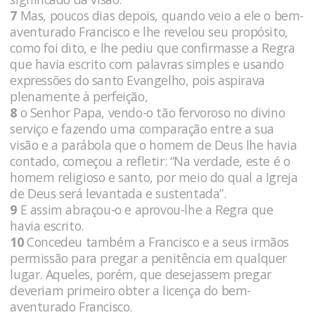
7
Mas, poucos dias depois, quando veio a ele o bem-
aventurado Francisco e lhe revelou seu propósito,
como foi dito, e lhe pediu que confirmasse a Regra
que havia escrito com palavras simples e usando
expressões do santo Evangelho, pois aspirava
plenamente à perfeição,
8
o Senhor Papa, vendo-o tão fervoroso no divino
serviço e fazendo uma comparação entre a sua
visão e a parábola que o homem de Deus lhe havia
contado, começou a refletir: “Na verdade, este é o
homem religioso e santo, por meio do qual a Igreja
de Deus será levantada e sustentada”.
9
E assim abraçou-o e aprovou-lhe a Regra que
havia escrito.
10
Concedeu também a Francisco e a seus irmãos
permissão para pregar a penitência em qualquer
lugar. Aqueles, porém, que desejassem pregar
deveriam primeiro obter a licença do bem-
aventurado Francisco.