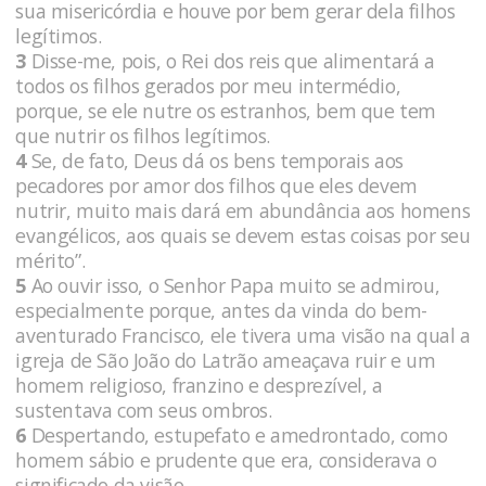
sua misericórdia e houve por bem gerar dela filhos
legítimos.
3
Disse-me, pois, o Rei dos reis que alimentará a
todos os filhos gerados por meu intermédio,
porque, se ele nutre os estranhos, bem que tem
que nutrir os filhos legítimos.
4
Se, de fato, Deus dá os bens temporais aos
pecadores por amor dos filhos que eles devem
nutrir, muito mais dará em abundância aos homens
evangélicos, aos quais se devem estas coisas por seu
mérito”.
5
Ao ouvir isso, o Senhor Papa muito se admirou,
especialmente porque, antes da vinda do bem-
aventurado Francisco, ele tivera uma visão na qual a
igreja de São João do Latrão ameaçava ruir e um
homem religioso, franzino e desprezível, a
sustentava com seus ombros.
6
Despertando, estupefato e amedrontado, como
homem sábio e prudente que era, considerava o
significado da visão.