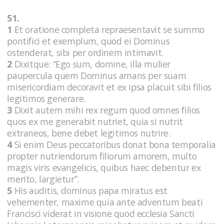
51.
1
Et oratione completa repraesentavit se summo
pontifici et exemplum, quod ei Dominus
ostenderat, sibi per ordinem intimavit.
2
Dixitque: “Ego sum, domine, illa mulier
paupercula quem Dominus amans per suam
misericordiam decoravit et ex ipsa placuit sibi filios
legitimos generare.
3
Dixit autem mihi rex regum quod omnes filios
quos ex me generabit nutriet, quia si nutrit
extraneos, bene debet legitimos nutrire.
4
Si enim Deus peccatoribus donat bona temporalia
propter nutriendorum filiorum amorem, multo
magis viris evangelicis, quibus haec debentur ex
merito, largietur”.
5
His auditis, dominus papa miratus est
vehementer, maxime quia ante adventum beati
Francisci viderat in visione quod ecclesia Sancti