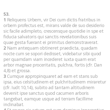
53.
1
Reliquens Urbem, vir Dei cum dictis fratribus in
orbem profectus est, mirans valde de suo desiderio
sic facile adimpleto, crescensque quotidie in spe et
fiducia salvatoris qui sanctis revelationibus suis
quae gesta fuerant ei primitus demonstraverat.
2
Nam antequam obtineret praedicta, quadam
nocte cum se sopori dedisset, videbatur sibi quod
per quamdam viam incederet iuxta quam erat
arbor magnae proceritatis, pulchra, fortis (cfr. Dan
4,8) et grossa.
3
Cumque appropinquaret ad eam et stans sub
ipsa, eius celsitudinem et pulchritudinem miraretur
(cfr. Iudt 10,14), subito ad tantam altitudinem
devenit ipse sanctus quod cacumen arboris
tangebat, eamque usque ad terram facillime
inclinabat.
4
Et revera sic actum est cum dominus Innocentius,