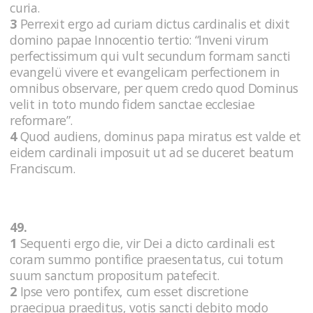
curia.
3
Perrexit ergo ad curiam dictus cardinalis et dixit
domino papae Innocentio tertio: “Inveni virum
perfectissimum qui vult secundum formam sancti
evangelü vivere et evangelicam perfectionem in
omnibus observare, per quem credo quod Dominus
velit in toto mundo fidem sanctae ecclesiae
reformare”.
4
Quod audiens, dominus papa miratus est valde et
eidem cardinali imposuit ut ad se duceret beatum
Franciscum.
49.
1
Sequenti ergo die, vir Dei a dicto cardinali est
coram summo pontifice praesentatus, cui totum
suum sanctum propositum patefecit.
2
Ipse vero pontifex, cum esset discretione
praecipua praeditus, votis sancti debito modo