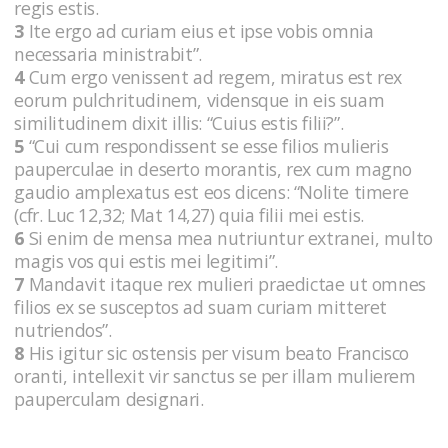
regis estis.
3
Ite ergo ad curiam eius et ipse vobis omnia
necessaria ministrabit”.
4
Cum ergo venissent ad regem, miratus est rex
eorum pulchritudinem, vidensque in eis suam
similitudinem dixit illis: “Cuius estis filii?”.
5
“Cui cum respondissent se esse filios mulieris
pauperculae in deserto morantis, rex cum magno
gaudio amplexatus est eos dicens: “Nolite timere
(cfr. Luc 12,32; Mat 14,27) quia filii mei estis.
6
Si enim de mensa mea nutriuntur extranei, multo
magis vos qui estis mei legitimi”.
7
Mandavit itaque rex mulieri praedictae ut omnes
filios ex se susceptos ad suam curiam mitteret
nutriendos”.
8
His igitur sic ostensis per visum beato Francisco
oranti, intellexit vir sanctus se per illam mulierem
pauperculam designari.