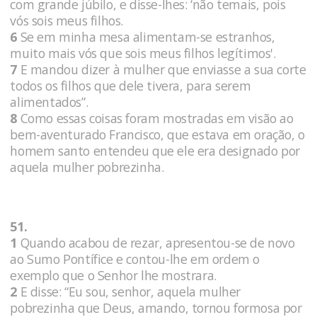
com grande júbilo, e disse-lhes: ‘não temais, pois
vós sois meus filhos.
6
Se em minha mesa alimentam-se estranhos,
muito mais vós que sois meus filhos legítimos'.
7
E mandou dizer à mulher que enviasse a sua corte
todos os filhos que dele tivera, para serem
alimentados”.
8
Como essas coisas foram mostradas em visão ao
bem-aventurado Francisco, que estava em oração, o
homem santo entendeu que ele era designado por
aquela mulher pobrezinha.
51.
1
Quando acabou de rezar, apresentou-se de novo
ao Sumo Pontífice e contou-lhe em ordem o
exemplo que o Senhor lhe mostrara.
2
E disse: “Eu sou, senhor, aquela mulher
pobrezinha que Deus, amando, tornou formosa por