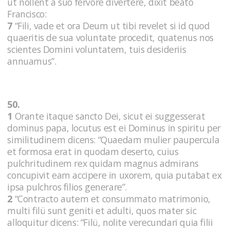
ut nollent a suo fervore divertere, dixit beato
Francisco:
7
“Fili, vade et ora Deum ut tibi revelet si id quod
quaeritis de sua voluntate procedit, quatenus nos
scientes Domini voluntatem, tuis desideriis
annuamus”.
50.
1
Orante itaque sancto Dei, sicut ei suggesserat
dominus papa, locutus est ei Dominus in spiritu per
similitudinem dicens: “Quaedam mulier paupercula
et formosa erat in quodam deserto, cuius
pulchritudinem rex quidam magnus admirans
concupivit eam accipere in uxorem, quia putabat ex
ipsa pulchros filios generare”.
2
“Contracto autem et consummato matrimonio,
multi filü sunt geniti et adulti, quos mater sic
alloquitur dicens: “Filü, nolite verecundari quia filii