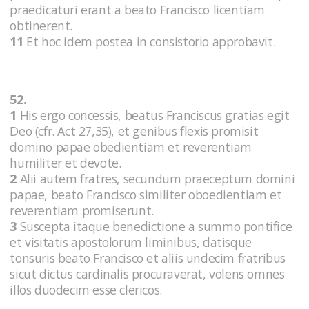
praedicaturi erant a beato Francisco licentiam
obtinerent.
11
Et hoc idem postea in consistorio approbavit.
52.
1
His ergo concessis, beatus Franciscus gratias egit
Deo (cfr. Act 27,35), et genibus flexis promisit
domino papae obedientiam et reverentiam
humiliter et devote.
2
Alii autem fratres, secundum praeceptum domini
papae, beato Francisco similiter oboedientiam et
reverentiam promiserunt.
3
Suscepta itaque benedictione a summo pontifice
et visitatis apostolorum liminibus, datisque
tonsuris beato Francisco et aliis undecim fratribus
sicut dictus cardinalis procuraverat, volens omnes
illos duodecim esse clericos.