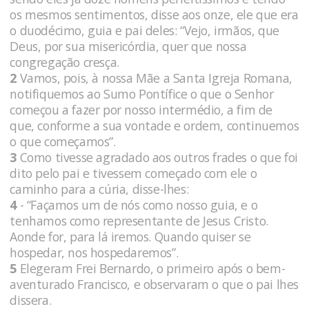
os mesmos sentimentos, disse aos onze, ele que era
o duodécimo, guia e pai deles: “Vejo, irmãos, que
Deus, por sua misericórdia, quer que nossa
congregação cresça.
2
Vamos, pois, à nossa Mãe a Santa Igreja Romana,
notifiquemos ao Sumo Pontífice o que o Senhor
começou a fazer por nosso intermédio, a fim de
que, conforme a sua vontade e ordem, continuemos
o que começamos”.
3
Como tivesse agradado aos outros frades o que foi
dito pelo pai e tivessem começado com ele o
caminho para a cúria, disse-lhes:
4
- “Façamos um de nós como nosso guia, e o
tenhamos como representante de Jesus Cristo.
Aonde for, para lá iremos. Quando quiser se
hospedar, nos hospedaremos”.
5
Elegeram Frei Bernardo, o primeiro após o bem-
aventurado Francisco, e observaram o que o pai lhes
dissera.