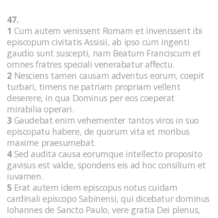
47.
1
Cum autem venissent Romam et invenissent ibi
episcopum civitatis Assisii, ab ipso cum ingenti
gaudio sunt suscepti, nam Beatum Franciscum et
omnes fratres speciali venerabatur affectu.
2
Nesciens tamen causam adventus eorum, coepit
turbari, timens ne patriam propriam vellent
deserere, in qua Dominus per eos coeperat
mirabilia operari.
3
Gaudebat enim vehementer tantos viros in suo
episcopatu habere, de quorum vita et moribus
maxime praesumebat.
4
Sed audita causa eorumque intellecto proposito
gavisus est valde, spondens eis ad hoc consilium et
iuvamen.
5
Erat autem idem episcopus notus cuidam
cardinali episcopo Sabinensi, qui dicebatur dominus
Iohannes de Sancto Paulo, vere gratia Dei plenus,