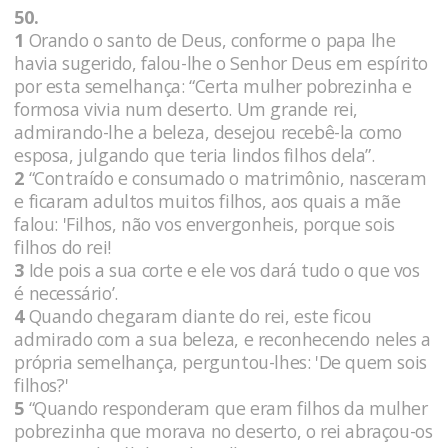
50.
1
Orando o santo de Deus, conforme o papa lhe
havia sugerido, falou-lhe o Senhor Deus em espírito
por esta semelhança: “Certa mulher pobrezinha e
formosa vivia num deserto. Um grande rei,
admirando-lhe a beleza, desejou recebê-la como
esposa, julgando que teria lindos filhos dela”.
2
“Contraído e consumado o matrimônio, nasceram
e ficaram adultos muitos filhos, aos quais a mãe
falou: 'Filhos, não vos envergonheis, porque sois
filhos do rei!
3
Ide pois a sua corte e ele vos dará tudo o que vos
é necessário’.
4
Quando chegaram diante do rei, este ficou
admirado com a sua beleza, e reconhecendo neles a
própria semelhança, perguntou-lhes: 'De quem sois
filhos?'
5
“Quando responderam que eram filhos da mulher
pobrezinha que morava no deserto, o rei abraçou-os