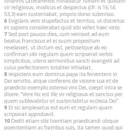
Iohannis Lateranensis minabatur ruinam et quidam
vir religiosus, modicus et despectus (cfr. Is 16,14;
53,3) eam sustentabat, proprio dorso submisso.
6
Evigilans vero stupefactus et territus, ut discretus
et sapiens considerabat quid sibi vellet haec visto.
7
Sed post paucos dies, cum venisset ad eum
beatus Franciscus et ei suum propositum
revelasset, ut dictum est, petissetque ab eo
confirmari sibi regulam quem scripserat verbis
simplicibus, utens sermonibus sancti evangelii ad
cuius perfectionem totaliter inhiabat,
8
respiciens eum dominus papa ita ferventem in
Dei servitio, atque conferens de visione sua et de
praedicto exemplo ostenso viro Dei, coepit intra se
dicere: “Vere hic est ille vir religiosus et sanctus per
quem sublevabitur et sustentabitur ecclesia Dei”.
9
Et sic amplexatus est eum et regulam quam
scripserat approbavit.
10
Dedit etiam sibi licentiam praedicandi ubique
poenitentiam ac fratribus suis, ita tamen quod qui