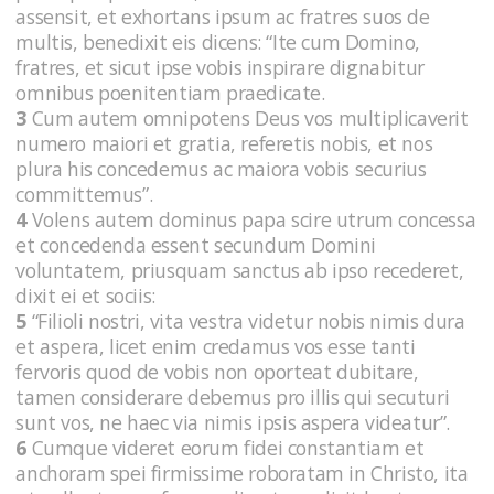
assensit, et exhortans ipsum ac fratres suos de
multis, benedixit eis dicens: “Ite cum Domino,
fratres, et sicut ipse vobis inspirare dignabitur
omnibus poenitentiam praedicate.
3
Cum autem omnipotens Deus vos multiplicaverit
numero maiori et gratia, referetis nobis, et nos
plura his concedemus ac maiora vobis securius
committemus”.
4
Volens autem dominus papa scire utrum concessa
et concedenda essent secundum Domini
voluntatem, priusquam sanctus ab ipso recederet,
dixit ei et sociis:
5
“Filioli nostri, vita vestra videtur nobis nimis dura
et aspera, licet enim credamus vos esse tanti
fervoris quod de vobis non oporteat dubitare,
tamen considerare debemus pro illis qui secuturi
sunt vos, ne haec via nimis ipsis aspera videatur”.
6
Cumque videret eorum fidei constantiam et
anchoram spei firmissime roboratam in Christo, ita