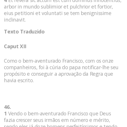
arbor in mundo sublimior et pulchrior et fortior,
eius petitioni et voluntati se tem benignissime
inclinavit.
Texto Traduzido
Caput XII
Como o bem-aventurado Francisco, com os onze
companheiros, foi à cúria do papa notificar-lhe seu
propósito e conseguir a aprovação da Regra que
havia escrito.
46.
1
Vendo o bem-aventurado Francisco que Deus
fazia crescer seus irmãos em número e mérito,
sendo eles já doze homens perfeitíssimos e tendo