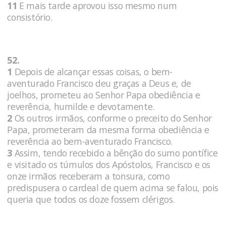
11
E mais tarde aprovou isso mesmo num
consistório.
52.
1
Depois de alcançar essas coisas, o bem-
aventurado Francisco deu graças a Deus e, de
joelhos, prometeu ao Senhor Papa obediência e
reverência, humilde e devotamente.
2
Os outros irmãos, conforme o preceito do Senhor
Papa, prometeram da mesma forma obediência e
reverência ao bem-aventurado Francisco.
3
Assim, tendo recebido a bênção do sumo pontífice
e visitado os túmulos dos Apóstolos, Francisco e os
onze irmãos receberam a tonsura, como
predispusera o cardeal de quem acima se falou, pois
queria que todos os doze fossem clérigos.