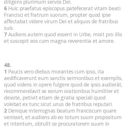
diligens plurimum servos Dei.
6
Huic praefatus episcopus patefecerat vitam beati
Francisci et fratrum suorum, propter quod ipse
affectabat videre virum Dei et aliquos de fratribus
suis.
7
Audiens autem quod essent in Urbe, misit pro illis
et suscepit eos cum magna reverentia et amore.
48.
1
Paucis vero diebus morantes cum ipso, ita
aedificaverunt eum sanctis sermonibus et exemplis,
quod videns in opere fulgere quod de ipsis audieràt,
recommendavit se eorum orationibus humiliter et
devote, petivit etiam de gratia speciali quod
volebat ex tunc sicut unus de fratribus reputari.
2
Denique interrognas beatum Franciscum quare
venisset, et audiens ab eo totum suum propositum
et intentum, obtulit se procuratorem suum in