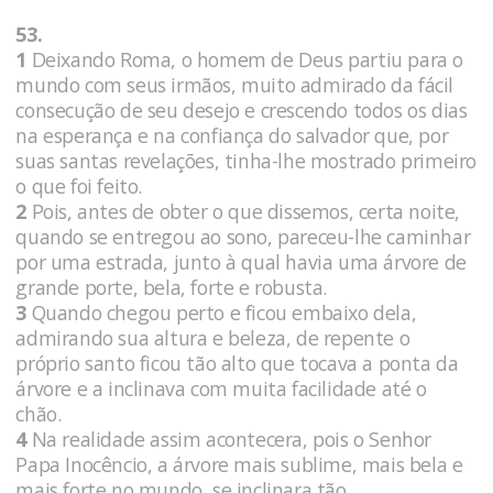
53.
1
Deixando Roma, o homem de Deus partiu para o
mundo com seus irmãos, muito admirado da fácil
consecução de seu desejo e crescendo todos os dias
na esperança e na confiança do salvador que, por
suas santas revelações, tinha-lhe mostrado primeiro
o que foi feito.
2
Pois, antes de obter o que dissemos, certa noite,
quando se entregou ao sono, pareceu-lhe caminhar
por uma estrada, junto à qual havia uma árvore de
grande porte, bela, forte e robusta.
3
Quando chegou perto e ficou embaixo dela,
admirando sua altura e beleza, de repente o
próprio santo ficou tão alto que tocava a ponta da
árvore e a inclinava com muita facilidade até o
chão.
4
Na realidade assim acontecera, pois o Senhor
Papa Inocêncio, a árvore mais sublime, mais bela e
mais forte no mundo, se inclinara tão