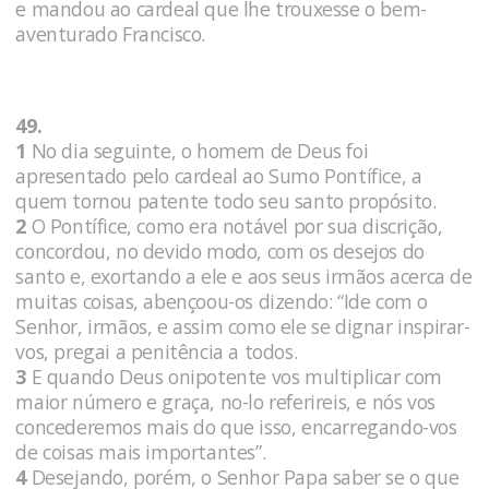
e mandou ao cardeal que lhe trouxesse o bem-
aventurado Francisco.
49.
1
No dia seguinte, o homem de Deus foi
apresentado pelo cardeal ao Sumo Pontífice, a
quem tornou patente todo seu santo propósito.
2
O Pontífice, como era notável por sua discrição,
concordou, no devido modo, com os desejos do
santo e, exortando a ele e aos seus irmãos acerca de
muitas coisas, abençoou-os dizendo: “Ide com o
Senhor, irmãos, e assim como ele se dignar inspirar-
vos, pregai a penitência a todos.
3
E quando Deus onipotente vos multiplicar com
maior número e graça, no-lo referireis, e nós vos
concederemos mais do que isso, encarregando-vos
de coisas mais importantes”.
4
Desejando, porém, o Senhor Papa saber se o que