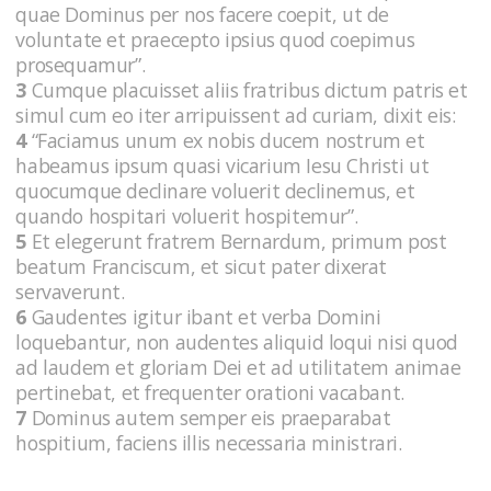
quae Dominus per nos facere coepit, ut de
voluntate et praecepto ipsius quod coepimus
prosequamur”.
3
Cumque placuisset aliis fratribus dictum patris et
simul cum eo iter arripuissent ad curiam, dixit eis:
4
“Faciamus unum ex nobis ducem nostrum et
habeamus ipsum quasi vicarium Iesu Christi ut
quocumque declinare voluerit declinemus, et
quando hospitari voluerit hospitemur”.
5
Et elegerunt fratrem Bernardum, primum post
beatum Franciscum, et sicut pater dixerat
servaverunt.
6
Gaudentes igitur ibant et verba Domini
loquebantur, non audentes aliquid loqui nisi quod
ad laudem et gloriam Dei et ad utilitatem animae
pertinebat, et frequenter orationi vacabant.
7
Dominus autem semper eis praeparabat
hospitium, faciens illis necessaria ministrari.