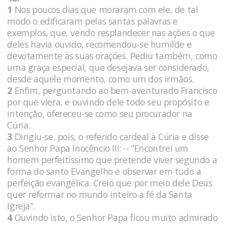
1
Nos poucos dias que moraram com ele, de tal
modo o edificaram pelas santas palavras e
exemplos, que, vendo resplandecer nas ações o que
deles havia ouvido, recomendou-se humilde e
devotamente às suas orações. Pediu também, como
uma graça especial, que desejava ser considerado,
desde aquele momento, como um dos irmãos.
2
Enfim, perguntando ao bem-aventurado Francisco
por que viera, e ouvindo dele todo seu propósito e
intenção, ofereceu-se como seu procurador na
Cúria.
3
Dirigiu-se, pois, o referido cardeal à Cúria e disse
ao Senhor Papa Inocêncio III: -- “Encontrei um
homem perfeitíssimo que pretende viver segundo a
forma do santo Evangelho e observar em tudo a
perfeição evangélica. Creio que por meio dele Deus
quer reformar no mundo inteiro a fé da Santa
Igreja”.
4
Ouvindo isto, o Senhor Papa ficou muito admirado