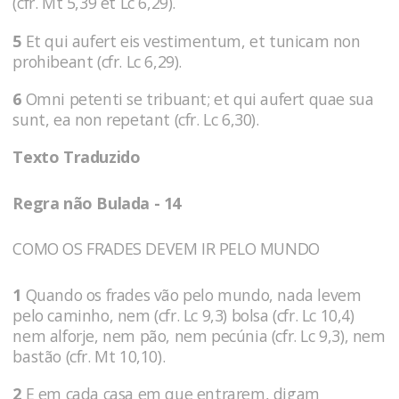
(cfr. Mt 5,39 et Lc 6,29).
5
Et qui aufert eis vestimentum, et tunicam non
prohibeant (cfr. Lc 6,29).
6
Omni petenti se tribuant; et qui aufert quae sua
sunt, ea non repetant (cfr. Lc 6,30).
Texto Traduzido
Regra não Bulada - 14
COMO OS FRADES DEVEM IR PELO MUNDO
1
Quando os frades vão pelo mundo, nada levem
pelo caminho, nem (cfr. Lc 9,3) bolsa (cfr. Lc 10,4)
nem alforje, nem pão, nem pecúnia (cfr. Lc 9,3), nem
bastão (cfr. Mt 10,10).
2
E em cada casa em que entrarem, digam