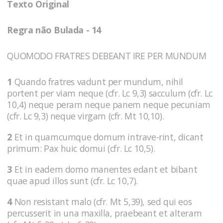
Texto Original
Regra não Bulada - 14
QUOMODO FRATRES DEBEANT IRE PER MUNDUM
1
Quando fratres vadunt per mundum, nihil
portent per viam neque (cfr. Lc 9,3) sacculum (cfr. Lc
10,4) neque peram neque panem neque pecuniam
(cfr. Lc 9,3) neque virgam (cfr. Mt 10,10).
2
Et in quamcumque domum intrave-rint, dicant
primum: Pax huic domui (cfr. Lc 10,5).
3
Et in eadem domo manentes edant et bibant
quae apud illos sunt (cfr. Lc 10,7).
4
Non resistant malo (cfr. Mt 5,39), sed qui eos
percusserit in una maxilla, praebeant et alteram