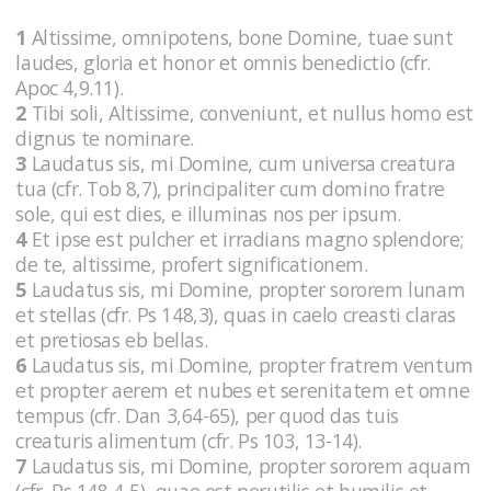
1
Altissime, omnipotens, bone Domine, tuae sunt
laudes, gloria et honor et omnis benedictio (cfr.
Apoc 4,9.11).
2
Tibi soli, Altissime, conveniunt, et nullus homo est
dignus te nominare.
3
Laudatus sis, mi Domine, cum universa creatura
tua (cfr. Tob 8,7), principaliter cum domino fratre
sole, qui est dies, e illuminas nos per ipsum.
4
Et ipse est pulcher et irradians magno splendore;
de te, altissime, profert significationem.
5
Laudatus sis, mi Domine, propter sororem lunam
et stellas (cfr. Ps 148,3), quas in caelo creasti claras
et pretiosas eb bellas.
6
Laudatus sis, mi Domine, propter fratrem ventum
et propter aerem et nubes et serenitatem et omne
tempus (cfr. Dan 3,64-65), per quod das tuis
creaturis alimentum (cfr. Ps 103, 13-14).
7
Laudatus sis, mi Domine, propter sororem aquam
(cfr. Ps 148,4-5), quae est perutilis et humilis et