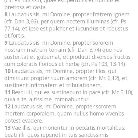
pretiosa et casta.
8
Laudatus sis, mi Domine, propter fratrem ignem
(cfr. Dan 3,66), per quem noctem illuminas (cfr. Ps
77,14), et ipse est pulcher et iucundus et robustus
et fortis.
9
Laudatus sis, mi Domine, propter sororem
nostram matrem terram (cfr. Dan 3,74) que nos
sustentat et gubernat, et producit diversos fructus
cum coloratis floribus et herba (cfr. Ps 103, 13-14).
10
Laudatus sis, mi Domine, propter illos, qui
dimittunt propter tuum amorem (cfr. Mt 6,12), et
sustinent infirmatem et tribulationem.
11
Beati illi, qui ea sustinebunt in pace (cfr. Mt 5,10),
quia a te, altissime, coronabuntur.
12
Laudatus sis, mi Domine, propter sororem
mortem corporalem, quam nullus homo vivenbs
potest evadere.
13
Vae illis, qui morientur in peccatis mortalibus;
beati illi, quos reperiet in tuis sanctissimis