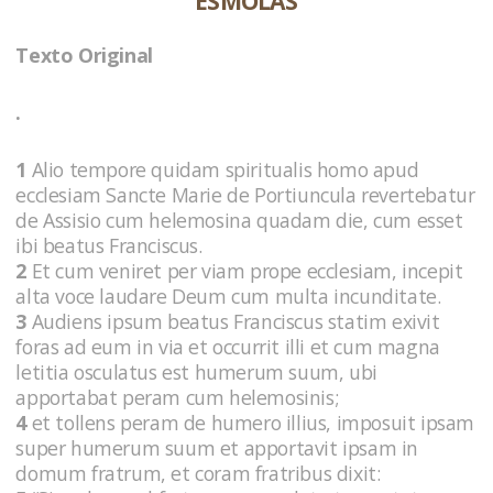
ESMOLAS
Texto Original
.
1
Alio tempore quidam spiritualis homo apud
ecclesiam Sancte Marie de Portiuncula revertebatur
de Assisio cum helemosina quadam die, cum esset
ibi beatus Franciscus.
2
Et cum veniret per viam prope ecclesiam, incepit
alta voce laudare Deum cum multa incunditate.
3
Audiens ipsum beatus Franciscus statim exivit
foras ad eum in via et occurrit illi et cum magna
letitia osculatus est humerum suum, ubi
apportabat peram cum helemosinis;
4
et tollens peram de humero illius, imposuit ipsam
super humerum suum et apportavit ipsam in
domum fratrum, et coram fratribus dixit: