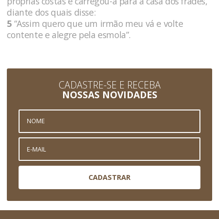
próprias costas e carregou-a para a casa dos frades,
diante dos quais disse:
5
“Assim quero que um irmão meu vá e volte
contente e alegre pela esmola”.
CADASTRE-SE E RECEBA
NOSSAS NOVIDADES
CADASTRAR