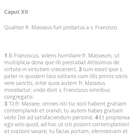
Caput XII
Qualiter fr. Masseus fuit probatus a s. Francisco.
1
B. Franciscus, volens humiliare fr. Masseum, ut
multiplicia dona que illi prestabat Altissimus de
virtute in virtutem crescerent,
2
cum esset ipse s.
pater in quodam loco solitario cum illis primis sociis
vere sanctis, inter quos autem fr. Masseus
morabatur; unde dixit s. Franciscus omnibus
congregatis:
3
“O fr. Massee, omnes isti tui socii habent gratiam
contemplandi et orandi; tu autem habes gratiam
verbi Dei ad satisfaciendum personis.
4
Et propterea
ego volo quod, ad hoc ut isti possint contemplationi
et orationi vacare, tu facias portam, elemosinam et