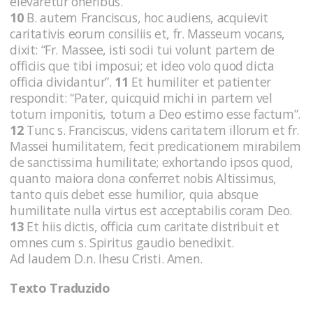
elevaretur oneribus.
10
B. autem Franciscus, hoc audiens, acquievit
caritativis eorum consiliis et, fr. Masseum vocans,
dixit: “Fr. Massee, isti socii tui volunt partem de
officiis que tibi imposui; et ideo volo quod dicta
officia dividantur”.
11
Et humiliter et patienter
respondit: “Pater, quicquid michi in partem vel
totum imponitis, totum a Deo estimo esse factum”.
12
Tunc s. Franciscus, videns caritatem illorum et fr.
Massei humilitatem, fecit predicationem mirabilem
de sanctissima humilitate; exhortando ipsos quod,
quanto maiora dona conferret nobis Altissimus,
tanto quis debet esse humilior, quia absque
humilitate nulla virtus est acceptabilis coram Deo.
13
Et hiis dictis, officia cum caritate distribuit et
omnes cum s. Spiritus gaudio benedixit.
Ad laudem D.n. Ihesu Cristi. Amen.
Texto Traduzido