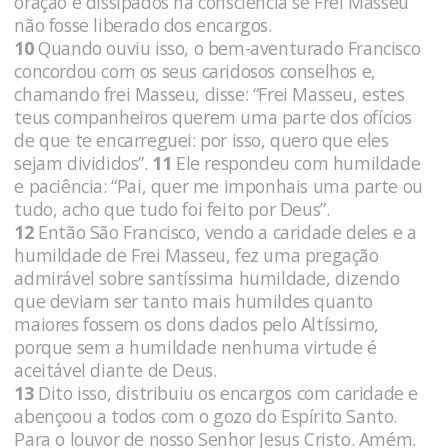
oração e dissipados na consciência se Frei Masseu
não fosse liberado dos encargos.
10
Quando ouviu isso, o bem-aventurado Francisco
concordou com os seus caridosos conselhos e,
chamando frei Masseu, disse: “Frei Masseu, estes
teus companheiros querem uma parte dos ofícios
de que te encarreguei: por isso, quero que eles
sejam divididos”.
11
Ele respondeu com humildade
e paciência: “Pai, quer me imponhais uma parte ou
tudo, acho que tudo foi feito por Deus”.
12
Então São Francisco, vendo a caridade deles e a
humildade de Frei Masseu, fez uma pregação
admirável sobre santíssima humildade, dizendo
que deviam ser tanto mais humildes quanto
maiores fossem os dons dados pelo Altíssimo,
porque sem a humildade nenhuma virtude é
aceitável diante de Deus.
13
Dito isso, distribuiu os encargos com caridade e
abençoou a todos com o gozo do Espírito Santo.
Para o louvor de nosso Senhor Jesus Cristo. Amém.