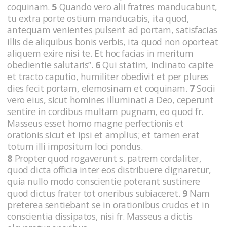
coquinam.
5
Quando vero alii fratres manducabunt,
tu extra porte ostium manducabis, ita quod,
antequam venientes pulsent ad portam, satisfacias
illis de aliquibus bonis verbis, ita quod non oporteat
aliquem exire nisi te. Et hoc facias in meritum
obedientie salutaris”.
6
Qui statim, inclinato capite
et tracto caputio, humiliter obedivit et per plures
dies fecit portam, elemosinam et coquinam.
7
Socii
vero eius, sicut homines illuminati a Deo, ceperunt
sentire in cordibus multam pugnam, eo quod fr.
Masseus esset homo magne perfectionis et
orationis sicut et ipsi et amplius; et tamen erat
totum illi impositum loci pondus.
8
Propter quod rogaverunt s. patrem cordaliter,
quod dicta officia inter eos distribuere dignaretur,
quia nullo modo conscientie poterant sustinere
quod dictus frater tot oneribus subiaceret.
9
Nam
preterea sentiebant se in orationibus crudos et in
conscientia dissipatos, nisi fr. Masseus a dictis