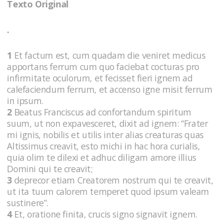
Texto Original
.
1
Et factum est, cum quadam die veniret medicus
apportans ferrum cum quo faciebat cocturas pro
infirmitate oculorum, et fecisset fieri ignem ad
calefaciendum ferrum, et accenso igne misit ferrum
in ipsum.
2
Beatus Franciscus ad confortandum spiritum
suum, ut non expavesceret, dixit ad ignem: “Frater
mi ignis, nobilis et utilis inter alias creaturas quas
Altissimus creavit, esto michi in hac hora curialis,
quia olim te dilexi et adhuc diligam amore illius
Domini qui te creavit;
3
deprecor etiam Creatorem nostrum qui te creavit,
ut ita tuum calorem temperet quod ipsum valeam
sustinere”.
4
Et, oratione finita, crucis signo signavit ignem.