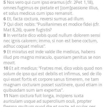
5
Nos vero qui cum ipso eramus (cfr. 2Pet 1,18),
omnes fugimus ex pietate et [com]passione illius,
et solus medicus cum ipso remansit.
6
Et, facta coctura, reversi sumus ad illum.
7
Qui dixit nobis: “Pusillanimes et modice fidei (cfr.
Mat 8,26), quare fugistis?
8
In veritate dico vobis quod nullum dolorem sensi
nec ignis calorem; immo, si non est bene coctum,
adhuc coquat melius”.
9
Et miratus est inde valde ille medicus, habens
illud pro magno miraculo, quoniam penitus se non
movit.
10
Et ait medicus: “Fratres mei, dico vobis quod non
solum de ipso qui est debilis et infirmus, sed de illo
qui esset fortis et corpore sanus timerem, ne tam
magnam cocturam posset sustinere, quod etiam in
quibusdam sum iam expertus”.
11
Nam coctura fuit longa, incipiens iuxta
auriculam usque ad supercilium oculi, propter
flegma multum quod die et nocte ad oculos per