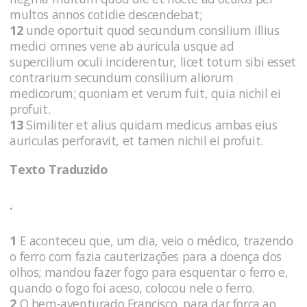
multos annos cotidie descendebat;
12
unde oportuit quod secundum consilium illius
medici omnes vene ab auricula usque ad
supercilium oculi inciderentur, licet totum sibi esset
contrarium secundum consilium aliorum
medicorum; quoniam et verum fuit, quia nichil ei
profuit.
13
Similiter et alius quidam medicus ambas eius
auriculas perforavit, et tamen nichil ei profuit.
Texto Traduzido
.
1
E aconteceu que, um dia, veio o médico, trazendo
o ferro com fazia cauterizações para a doença dos
olhos; mandou fazer fogo para esquentar o ferro e,
quando o fogo foi aceso, colocou nele o ferro.
2
O bem-aventurado Francisco, para dar força ao