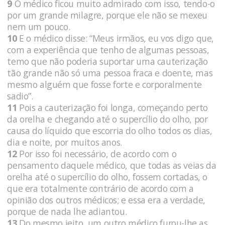
9
O médico ficou muito admirado com isso, tendo-o
por um grande milagre, porque ele não se mexeu
nem um pouco.
10
E o médico disse: “Meus irmãos, eu vos digo que,
com a experiência que tenho de algumas pessoas,
temo que não poderia suportar uma cauterização
tão grande não só uma pessoa fraca e doente, mas
mesmo alguém que fosse forte e corporalmente
sadio”.
11
Pois a cauterização foi longa, começando perto
da orelha e chegando até o supercílio do olho, por
causa do líquido que escorria do olho todos os dias,
dia e noite, por muitos anos.
12
Por isso foi necessário, de acordo com o
pensamento daquele médico, que todas as veias da
orelha até o supercílio do olho, fossem cortadas, o
que era totalmente contrário de acordo com a
opinião dos outros médicos; e essa era a verdade,
porque de nada lhe adiantou.
13
Do mesmo jeito, um outro médico furou-lhe as