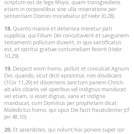
scriptum est de lege Moysi, quam transgrediens
etiam in corporalibus sine ulla miseratione per
sententiam Domini moriebatur (cf Hebr l0,28).
18.
Quanto maiora et deteriora meretur pati
supplicia, qui Filium Dei conculcaverit et sanguinem
testamenti pollutum duxerit, in quo santificatus
est, et spiritui gratiae contumeliam fecerit (Hebr
10,29).
19.
Despicit enim homo, polluit et conculcat Agnum
Dei, quando, sicut dicit apostolus, non diiudicans
(1Cor 11,29) et discernens sanctum panem Christi
ab aliis cibariis vel operibus vel indignus manducat
vel etiam, si esset dignus, vane et indigne
manducat, cum Dominus per prophetam dicat:
Maledictus homo, qui opus Dei facit fraudulenter (cf
Jer 48,10).
20.
Et sacerdotes, qui nolunt hoc ponere super cor