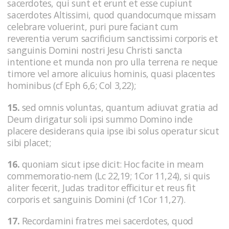
sacerdotes, qui sunt et erunt et esse cupiunt
sacerdotes Altissimi, quod quandocumque missam
celebrare voluerint, puri pure faciant cum
reverentia verum sacrificium sanctissimi corporis et
sanguinis Domini nostri Jesu Christi sancta
intentione et munda non pro ulla terrena re neque
timore vel amore alicuius hominis, quasi placentes
hominibus (cf Eph 6,6; Col 3,22);
15.
sed omnis voluntas, quantum adiuvat gratia ad
Deum dirigatur soli ipsi summo Domino inde
placere desiderans quia ipse ibi solus operatur sicut
sibi placet;
16.
quoniam sicut ipse dicit: Hoc facite in meam
commemoratio-nem (Lc 22,19; 1Cor 11,24), si quis
aliter fecerit, Judas traditor efficitur et reus fit
corporis et sanguinis Domini (cf 1Cor 11,27).
17.
Recordamini fratres mei sacerdotes, quod