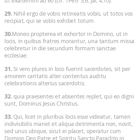
ut exaltemini ab eo (cfr. 1Petr 5,6; Jac 4,10).
29.
Nihil ergo de vobis retineatis vobis, ut totos vos
recipiat, qui se vobis exhibet totum.
30.
Moneo propterea et exhortor in Domino, ut in
locis, in quibus fratres morantur, una tantum missa
celebretur in die secundum formam sanctae
ecclesiae.
31.
Si vero plures in loco fuerint sacerdotes, sit per
amorem caritatis alter contentus auditu
celebrationis alterius sacerdotis;
32.
quia praesentes et absentes replet, qui eo digni
sunt, Dominus Jesus Christus.
33.
Qui, licet in pluribus locis esse videatur, tamen
indivisibilis manet et aliqua detrimenta non, novit,
sed unus ubique, sicut ei placet, operatur cum
Domino Deo Patre et Spiritu Sancto Paraclito in