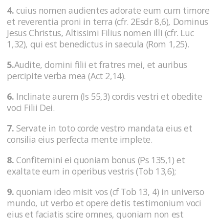
4.
cuius nomen audientes adorate eum cum timore
et reverentia proni in terra (cfr. 2Esdr 8,6), Dominus
Jesus Christus, Altissimi Filius nomen illi (cfr. Luc
1,32), qui est benedictus in saecula (Rom 1,25).
5.
Audite, domini filii et fratres mei, et auribus
percipite verba mea (Act 2,14).
6.
Inclinate aurem (Is 55,3) cordis vestri et obedite
voci Filii Dei.
7.
Servate in toto corde vestro mandata eius et
consilia eius perfecta mente implete.
8.
Confitemini ei quoniam bonus (Ps 135,1) et
exaltate eum in operibus vestris (Tob 13,6);
9.
quoniam ideo misit vos (cf Tob 13, 4) in universo
mundo, ut verbo et opere detis testimonium voci
eius et faciatis scire omnes, quoniam non est