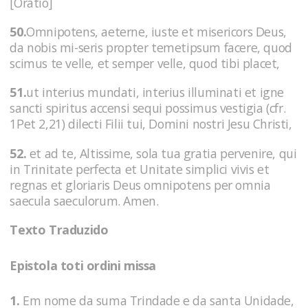
[Oratio]
50.
Omnipotens, aeterne, iuste et misericors Deus,
da nobis mi-seris propter temetipsum facere, quod
scimus te velle, et semper velle, quod tibi placet,
51.
ut interius mundati, interius illuminati et igne
sancti spiritus accensi sequi possimus vestigia (cfr.
1Pet 2,21) dilecti Filii tui, Domini nostri Jesu Christi,
52.
et ad te, Altissime, sola tua gratia pervenire, qui
in Trinitate perfecta et Unitate simplici vivis et
regnas et gloriaris Deus omnipotens per omnia
saecula saeculorum. Amen.
Texto Traduzido
Epistola toti ordini missa
1.
Em nome da suma Trindade e da santa Unidade,