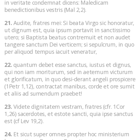
in veritate condemnat dicens: Maledicam
benedictionibus vestris (Mal 2,2).
21.
Audite, fratres mei: Si beata Virgo sic honoratur,
ut dignum est, quia ipsum portavit in sanctissimo
utero; si Baptista beatus contremuit et non audet
tangere sanctum Dei verticem; si sepulcrum, in quo
per aliquod tempus iacuit veneratur,
22.
quantum debet esse sanctus, iustus et dignus,
qui non iam moriturum, sed in aeternum victurum
et glorificatum, in quo desi-derant angeli prospicere
(1Petr 1,12), contractat manibus, corde et ore sumit
et aliis ad sumendum praebet!
23.
Videte dignitatem vestram, fratres (cfr. 1Cor
1,26) sacerdotes, et estote sancti, quia ipse sanctus
est (cf Lev 19,2).
24.
Et sicut super omnes propter hoc ministerium