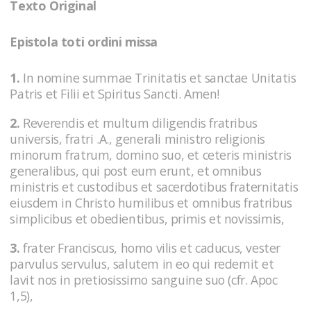
Texto Original
Epistola toti ordini missa
1.
In nomine summae Trinitatis et sanctae Unitatis
Patris et Filii et Spiritus Sancti. Amen!
2.
Reverendis et multum diligendis fratribus
universis, fratri .A., generali ministro religionis
minorum fratrum, domino suo, et ceteris ministris
generalibus, qui post eum erunt, et omnibus
ministris et custodibus et sacerdotibus fraternitatis
eiusdem in Christo humilibus et omnibus fratribus
simplicibus et obedientibus, primis et novissimis,
3.
frater Franciscus, homo vilis et caducus, vester
parvulus servulus, salutem in eo qui redemit et
lavit nos in pretiosissimo sanguine suo (cfr. Apoc
1,5),