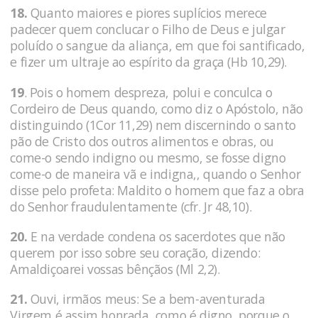
18.
Quanto maiores e piores suplícios merece
padecer quem conclucar o Filho de Deus e julgar
poluído o sangue da aliança, em que foi santificado,
e fizer um ultraje ao espírito da graça (Hb 10,29).
19
. Pois o homem despreza, polui e conculca o
Cordeiro de Deus quando, como diz o Apóstolo, não
distinguindo (1Cor 11,29) nem discernindo o santo
pão de Cristo dos outros alimentos e obras, ou
come-o sendo indigno ou mesmo, se fosse digno
come-o de maneira vã e indigna,, quando o Senhor
disse pelo profeta: Maldito o homem que faz a obra
do Senhor fraudulentamente (cfr. Jr 48,10).
20.
E na verdade condena os sacerdotes que não
querem por isso sobre seu coração, dizendo:
Amaldiçoarei vossas bênçãos (Ml 2,2).
21.
Ouvi, irmãos meus: Se a bem-aventurada
Virgem é assim honrada, como é digno, porque o