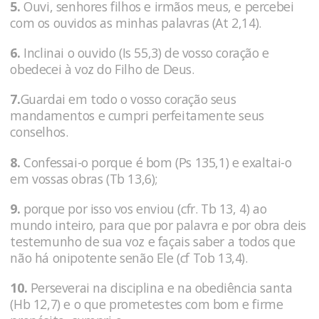
5.
Ouvi, senhores filhos e irmãos meus, e percebei
com os ouvidos as minhas palavras (At 2,14).
6.
Inclinai o ouvido (Is 55,3) de vosso coração e
obedecei à voz do Filho de Deus.
7.
Guardai em todo o vosso coração seus
mandamentos e cumpri perfeitamente seus
conselhos.
8.
Confessai-o porque é bom (Ps 135,1) e exaltai-o
em vossas obras (Tb 13,6);
9.
porque por isso vos enviou (cfr. Tb 13, 4) ao
mundo inteiro, para que por palavra e por obra deis
testemunho de sua voz e façais saber a todos que
não há onipotente senão Ele (cf Tob 13,4).
10.
Perseverai na disciplina e na obediência santa
(Hb 12,7) e o que prometestes com bom e firme