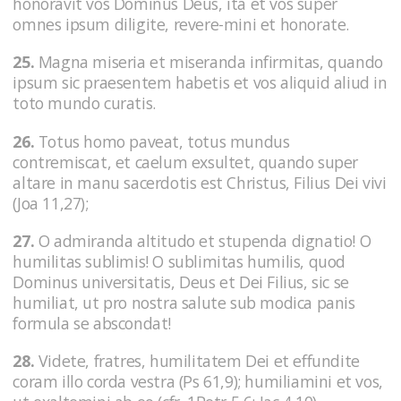
honoravit vos Dominus Deus, ita et vos super
omnes ipsum diligite, revere-mini et honorate.
25.
Magna miseria et miseranda infirmitas, quando
ipsum sic praesentem habetis et vos aliquid aliud in
toto mundo curatis.
26.
Totus homo paveat, totus mundus
contremiscat, et caelum exsultet, quando super
altare in manu sacerdotis est Christus, Filius Dei vivi
(Joa 11,27);
27.
O admiranda altitudo et stupenda dignatio! O
humilitas sublimis! O sublimitas humilis, quod
Dominus universitatis, Deus et Dei Filius, sic se
humiliat, ut pro nostra salute sub modica panis
formula se abscondat!
28.
Videte, fratres, humilitatem Dei et effundite
coram illo corda vestra (Ps 61,9); humiliamini et vos,