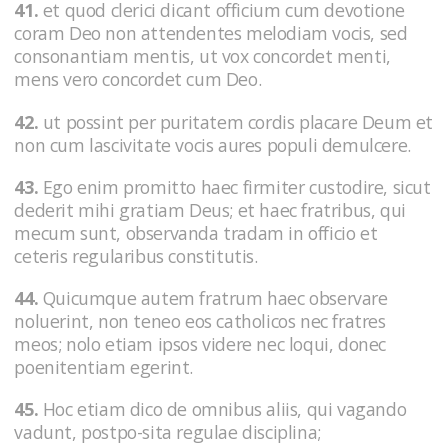
41.
et quod clerici dicant officium cum devotione
coram Deo non attendentes melodiam vocis, sed
consonantiam mentis, ut vox concordet menti,
mens vero concordet cum Deo.
42.
ut possint per puritatem cordis placare Deum et
non cum lascivitate vocis aures populi demulcere.
43.
Ego enim promitto haec firmiter custodire, sicut
dederit mihi gratiam Deus; et haec fratribus, qui
mecum sunt, observanda tradam in officio et
ceteris regularibus constitutis.
44.
Quicumque autem fratrum haec observare
noluerint, non teneo eos catholicos nec fratres
meos; nolo etiam ipsos videre nec loqui, donec
poenitentiam egerint.
45.
Hoc etiam dico de omnibus aliis, qui vagando
vadunt, postpo-sita regulae disciplina;