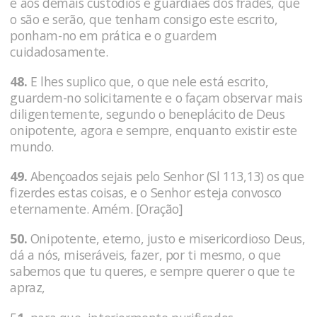
e aos demais custódios e guardiães dos frades, que
o são e serão, que tenham consigo este escrito,
ponham-no em prática e o guardem
cuidadosamente.
48.
E lhes suplico que, o que nele está escrito,
guardem-no solicitamente e o façam observar mais
diligentemente, segundo o beneplácito de Deus
onipotente, agora e sempre, enquanto existir este
mundo.
49.
Abençoados sejais pelo Senhor (Sl 113,13) os que
fizerdes estas coisas, e o Senhor esteja convosco
eternamente. Amém. [Oração]
50.
Onipotente, eterno, justo e misericordioso Deus,
dá a nós, miseráveis, fazer, por ti mesmo, o que
sabemos que tu queres, e sempre querer o que te
apraz,