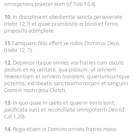
omnipotens praeter eum (cf Tob 13,4).
10.
In disciplina et obedientia sancta perseverate
(Hebr 12,7) et quae promisistis ei bono et firmo
proposito adimplete.
11.
Tamquam filiis offert se nobis Dominus Deus
(Hebr 12, 7).
12.
Deprecor itaque omnes vos fratres cum osculo
pedum et ea caritate, qua possum, ut omnem
reverentiam et omnem honorem, quantumcumque
poteritis, exhibeatis sanctissimo corpori et sanguini
Domini nostri Jesu Christi,
13.
in quo quae in caelis et quae in terris sunt,
pacificata sunt et reconciliata omnipotenti Deo (cf
Col 1,20).
14.
Rogo etiam in Domino omnes fratres meos