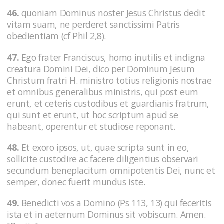
46.
quoniam Dominus noster Jesus Christus dedit
vitam suam, ne perderet sanctissimi Patris
obedientiam (cf Phil 2,8).
47.
Ego frater Franciscus, homo inutilis et indigna
creatura Domini Dei, dico per Dominum Jesum
Christum fratri H. ministro totius religionis nostrae
et omnibus generalibus ministris, qui post eum
erunt, et ceteris custodibus et guardianis fratrum,
qui sunt et erunt, ut hoc scriptum apud se
habeant, operentur et studiose reponant.
48.
Et exoro ipsos, ut, quae scripta sunt in eo,
sollicite custodire ac facere diligentius observari
secundum beneplacitum omnipotentis Dei, nunc et
semper, donec fuerit mundus iste.
49.
Benedicti vos a Domino (Ps 113, 13) qui feceritis
ista et in aeternum Dominus sit vobiscum. Amen.