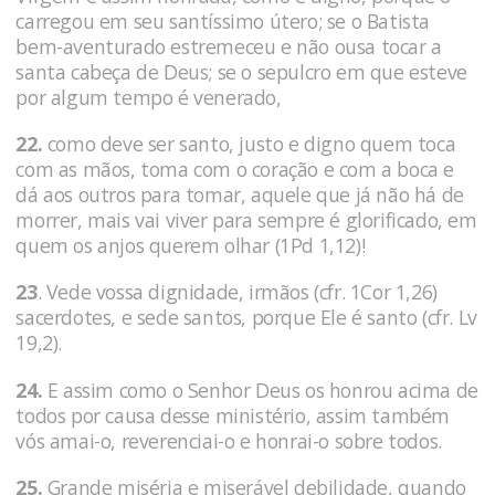
carregou em seu santíssimo útero; se o Batista
bem-aventurado estremeceu e não ousa tocar a
santa cabeça de Deus; se o sepulcro em que esteve
por algum tempo é venerado,
22.
como deve ser santo, justo e digno quem toca
com as mãos, toma com o coração e com a boca e
dá aos outros para tomar, aquele que já não há de
morrer, mais vai viver para sempre é glorificado, em
quem os anjos querem olhar (1Pd 1,12)!
23
. Vede vossa dignidade, irmãos (cfr. 1Cor 1,26)
sacerdotes, e sede santos, porque Ele é santo (cfr. Lv
19,2).
24.
E assim como o Senhor Deus os honrou acima de
todos por causa desse ministério, assim também
vós amai-o, reverenciai-o e honrai-o sobre todos.
25.
Grande miséria e miserável debilidade, quando