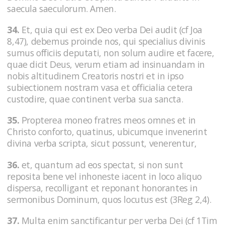
saecula saeculorum. Amen.
34.
Et, quia qui est ex Deo verba Dei audit (cf Joa
8,47), debemus proinde nos, qui specialius divinis
sumus officiis deputati, non solum audire et facere,
quae dicit Deus, verum etiam ad insinuandam in
nobis altitudinem Creatoris nostri et in ipso
subiectionem nostram vasa et officialia cetera
custodire, quae continent verba sua sancta.
35.
Propterea moneo fratres meos omnes et in
Christo conforto, quatinus, ubicumque invenerint
divina verba scripta, sicut possunt, venerentur,
36.
et, quantum ad eos spectat, si non sunt
reposita bene vel inhoneste iacent in loco aliquo
dispersa, recolligant et reponant honorantes in
sermonibus Dominum, quos locutus est (3Reg 2,4).
37.
Multa enim sanctificantur per verba Dei (cf 1Tim