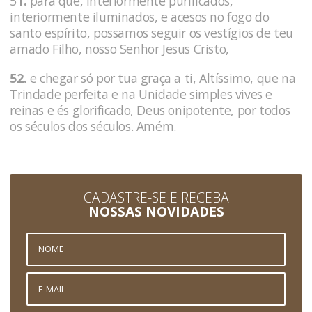
5
1.
para que, interiormente purificados,
interiormente iluminados, e acesos no fogo do
santo espírito, possamos seguir os vestígios de teu
amado Filho, nosso Senhor Jesus Cristo,
52.
e chegar só por tua graça a ti, Altíssimo, que na
Trindade perfeita e na Unidade simples vives e
reinas e és glorificado, Deus onipotente, por todos
os séculos dos séculos. Amém.
CADASTRE-SE E RECEBA
NOSSAS NOVIDADES