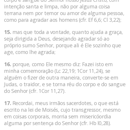
intenção santa e limpa, não por alguma coisa
terrana nem por temor ou amor de alguma pessoa,
como para agradar aos homens (cfr. Ef 6,6; Cl 3,22);
15.
mas que toda a vontade, quanto ajuda a graça,
seja dirigida a Deus, desejando agradar só ao
próprio sumo Senhor, porque ali é Ele sozinho que
age, como lhe agrada;
16.
porque, como Ele mesmo diz: Fazei isto em
minha comemoração (Lc 22,19; 1Cor 11,24), se
alguém o fizer de outra maneira, converte-se em
Judas, o traidor, e se torna réu do corpo e do sangue
do Senhor (cfr. 1Cor 11,27).
17.
Recordai, meus irmãos sacerdotes, o que está
escrito na lei de Moisés, cujo transgressor, mesmo
em coisas corporais, morria sem misericóordia
alguma por sentença do Senhor (cfr. Hb l0,28).