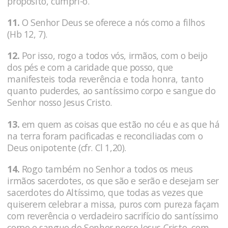
propósito, cumpri-o.
11.
O Senhor Deus se oferece a nós como a filhos
(Hb 12, 7).
12.
Por isso, rogo a todos vós, irmãos, com o beijo
dos pés e com a caridade que posso, que
manifesteis toda reverência e toda honra, tanto
quanto puderdes, ao santíssimo corpo e sangue do
Senhor nosso Jesus Cristo.
13.
em quem as coisas que estão no céu e as que há
na terra foram pacificadas e reconciliadas com o
Deus onipotente (cfr. Cl 1,20).
14.
Rogo também no Senhor a todos os meus
irmãos sacerdotes, os que são e serão e desejam ser
sacerdotes do Altíssimo, que todas as vezes que
quiserem celebrar a missa, puros com pureza façam
com reverência o verdadeiro sacrifício do santíssimo
corpo e sangue do Senhor nosso Jesus Cristo, com