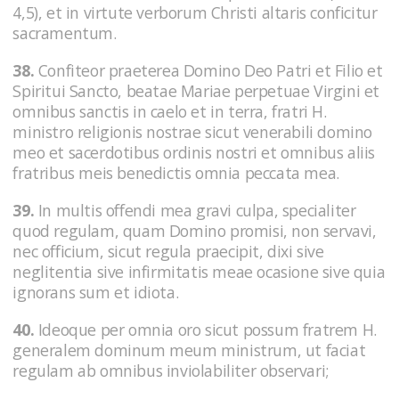
4,5), et in virtute verborum Christi altaris conficitur
sacramentum.
38.
Confiteor praeterea Domino Deo Patri et Filio et
Spiritui Sancto, beatae Mariae perpetuae Virgini et
omnibus sanctis in caelo et in terra, fratri H.
ministro religionis nostrae sicut venerabili domino
meo et sacerdotibus ordinis nostri et omnibus aliis
fratribus meis benedictis omnia peccata mea.
39.
In multis offendi mea gravi culpa, specialiter
quod regulam, quam Domino promisi, non servavi,
nec officium, sicut regula praecipit, dixi sive
neglitentia sive infirmitatis meae ocasione sive quia
ignorans sum et idiota.
40.
Ideoque per omnia oro sicut possum fratrem H.
generalem dominum meum ministrum, ut faciat
regulam ab omnibus inviolabiliter observari;