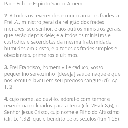
Pai e Filho e Espírito Santo. Amém.
2.
A todos os reverendos e muito amados frades: a
Frei .A., ministro geral da religião dos frades
menores, seu senhor, e aos outros ministros gerais,
que serão depois dele; e a todos os ministros e
custódios e sacerdotes da mesma fraternidade,
humildes em Cristo, e a todos os frades simples e
obedientes, primeiros e últimos.
3.
Frei Francisco, homem vil e caduco, vosso
pequenino servozinho, [deseja] saúde naquele que
nos remiu e lavou em seu precioso sangue (cfr. Ap
1,5),
4.
cujo nome, ao ouví-lo, adorai-o com temor e
reverência inclinados para a terra (cfr. 2Esdr 8,6), o
Senhor Jesus Cristo, cujo nome é Filho do Altíssimo
(cfr. Lc 1,32), que é bendito pelos séculos (Rm 1,25).