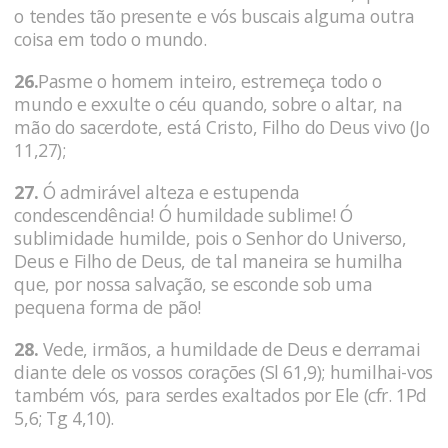
o tendes tão presente e vós buscais alguma outra
coisa em todo o mundo.
26.
Pasme o homem inteiro, estremeça todo o
mundo e exxulte o céu quando, sobre o altar, na
mão do sacerdote, está Cristo, Filho do Deus vivo (Jo
11,27);
27.
Ó admirável alteza e estupenda
condescendência! Ó humildade sublime! Ó
sublimidade humilde, pois o Senhor do Universo,
Deus e Filho de Deus, de tal maneira se humilha
que, por nossa salvação, se esconde sob uma
pequena forma de pão!
28.
Vede, irmãos, a humildade de Deus e derramai
diante dele os vossos corações (Sl 61,9); humilhai-vos
também vós, para serdes exaltados por Ele (cfr. 1Pd
5,6; Tg 4,10).