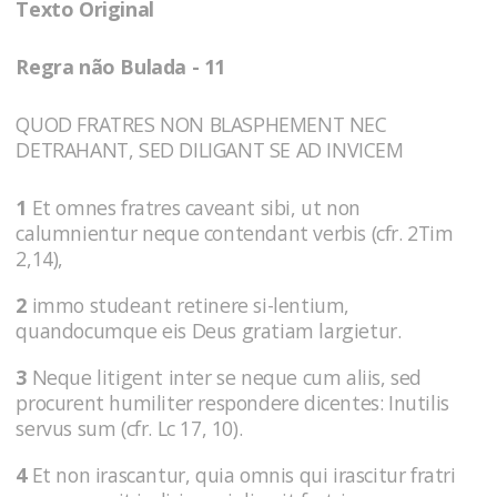
Texto Original
Regra não Bulada - 11
QUOD FRATRES NON BLASPHEMENT NEC
DETRAHANT, SED DILIGANT SE AD INVICEM
1
Et omnes fratres caveant sibi, ut non
calumnientur neque contendant verbis (cfr. 2Tim
2,14),
2
immo studeant retinere si-lentium,
quandocumque eis Deus gratiam largietur.
3
Neque litigent inter se neque cum aliis, sed
procurent humiliter respondere dicentes: Inutilis
servus sum (cfr. Lc 17, 10).
4
Et non irascantur, quia omnis qui irascitur fratri