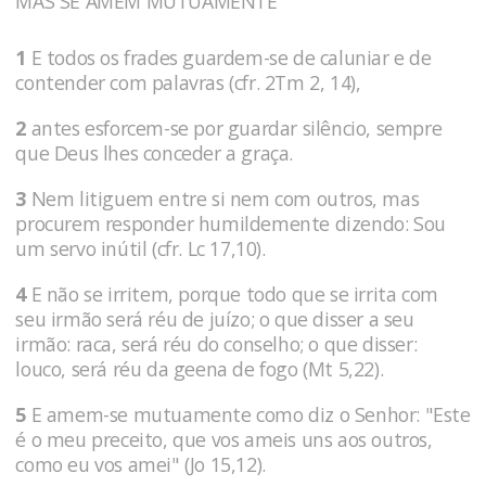
MAS SE AMEM MUTUAMENTE
1
E todos os frades guardem-se de caluniar e de
contender com palavras (cfr. 2Tm 2, 14),
2
antes esforcem-se por guardar silêncio, sempre
que Deus lhes conceder a graça.
3
Nem litiguem entre si nem com outros, mas
procurem responder humildemente dizendo: Sou
um servo inútil (cfr. Lc 17,10).
4
E não se irritem, porque todo que se irrita com
seu irmão será réu de juízo; o que disser a seu
irmão: raca, será réu do conselho; o que disser:
louco, será réu da geena de fogo (Mt 5,22).
5
E amem-se mutuamente como diz o Senhor: "Este
é o meu preceito, que vos ameis uns aos outros,
como eu vos amei" (Jo 15,12).