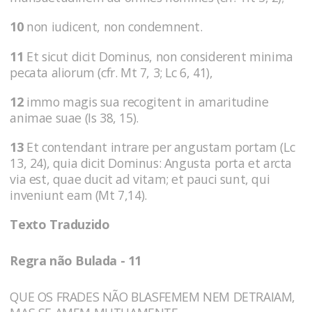
10
non iudicent, non condemnent.
11
Et sicut dicit Dominus, non considerent minima
pecata aliorum (cfr. Mt 7, 3; Lc 6, 41),
12
immo magis sua recogitent in amaritudine
animae suae (Is 38, 15).
13
Et contendant intrare per angustam portam (Lc
13, 24), quia dicit Dominus: Angusta porta et arcta
via est, quae ducit ad vitam; et pauci sunt, qui
inveniunt eam (Mt 7,14).
Texto Traduzido
Regra não Bulada - 11
QUE OS FRADES NÃO BLASFEMEM NEM DETRAIAM,