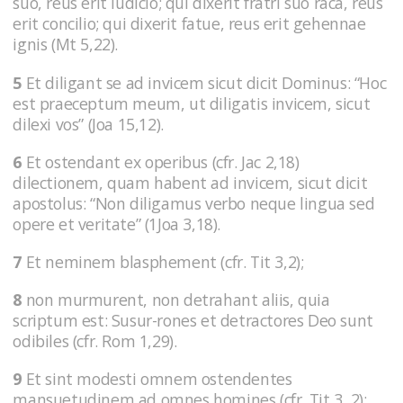
suo, reus erit iudicio; qui dixerit fratri suo raca, reus
erit concilio; qui dixerit fatue, reus erit gehennae
ignis (Mt 5,22).
5
Et diligant se ad invicem sicut dicit Dominus: “Hoc
est praeceptum meum, ut diligatis invicem, sicut
dilexi vos” (Joa 15,12).
6
Et ostendant ex operibus (cfr. Jac 2,18)
dilectionem, quam habent ad invicem, sicut dicit
apostolus: “Non diligamus verbo neque lingua sed
opere et veritate” (1Joa 3,18).
7
Et neminem blasphement (cfr. Tit 3,2);
8
non murmurent, non detrahant aliis, quia
scriptum est: Susur-rones et detractores Deo sunt
odibiles (cfr. Rom 1,29).
9
Et sint modesti omnem ostendentes
mansuetudinem ad omnes homines (cfr. Tit 3, 2);