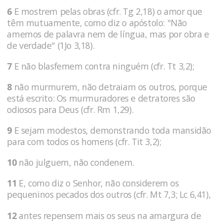
6
E mostrem pelas obras (cfr. Tg 2,18) o amor que
têm mutuamente, como diz o apóstolo: "Não
amemos de palavra nem de língua, mas por obra e
de verdade" (1Jo 3,18).
7
E não blasfemem contra ninguém (cfr. Tt 3,2);
8
não murmurem, não detraiam os outros, porque
está escrito: Os murmuradores e detratores são
odiosos para Deus (cfr. Rm 1,29).
9
E sejam modestos, demonstrando toda mansidão
para com todos os homens (cfr. Tit 3,2);
10
não julguem, não condenem.
11
E, como diz o Senhor, não considerem os
pequeninos pecados dos outros (cfr. Mt 7,3; Lc 6,41),
12
antes repensem mais os seus na amargura de