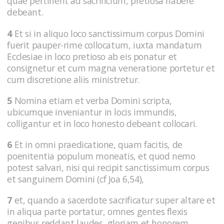
quae pertinent ad sacrificium, pretiosa habere
debeant.
4
Et si in aliquo loco sanctissimum corpus Domini
fuerit pauper-rime collocatum, iuxta mandatum
Ecclesiae in loco pretioso ab eis ponatur et
consignetur et cum magna veneratione portetur et
cum discretione aliis ministretur.
5
Nomina etiam et verba Domini scripta,
ubicumque inveniantur in locis immundis,
colligantur et in loco honesto debeant collocari.
6
Et in omni praedicatione, quam facitis, de
poenitentia populum moneatis, et quod nemo
potest salvari, nisi qui recipit sanctissimum corpus
et sanguinem Domini (cf Joa 6,54),
7
et, quando a sacerdote sacrificatur super altare et
in aliqua parte portatur, omnes gentes flexis
genibus reddant laudes, gloriam et honorem