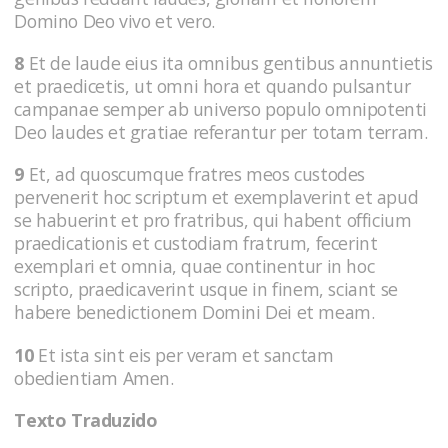
Domino Deo vivo et vero.
8
Et de laude eius ita omnibus gentibus annuntietis
et praedicetis, ut omni hora et quando pulsantur
campanae semper ab universo populo omnipotenti
Deo laudes et gratiae referantur per totam terram.
9
Et, ad quoscumque fratres meos custodes
pervenerit hoc scriptum et exemplaverint et apud
se habuerint et pro fratribus, qui habent officium
praedicationis et custodiam fratrum, fecerint
exemplari et omnia, quae continentur in hoc
scripto, praedicaverint usque in finem, sciant se
habere benedictionem Domini Dei et meam.
10
Et ista sint eis per veram et sanctam
obedientiam Amen.
Texto Traduzido