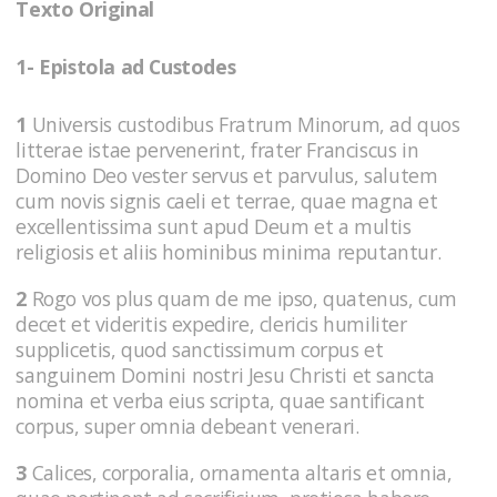
Texto Original
1- Epistola ad Custodes
1
Universis custodibus Fratrum Minorum, ad quos
litterae istae pervenerint, frater Franciscus in
Domino Deo vester servus et parvulus, salutem
cum novis signis caeli et terrae, quae magna et
excellentissima sunt apud Deum et a multis
religiosis et aliis hominibus minima reputantur.
2
Rogo vos plus quam de me ipso, quatenus, cum
decet et videritis expedire, clericis humiliter
supplicetis, quod sanctissimum corpus et
sanguinem Domini nostri Jesu Christi et sancta
nomina et verba eius scripta, quae santificant
corpus, super omnia debeant venerari.
3
Calices, corporalia, ornamenta altaris et omnia,