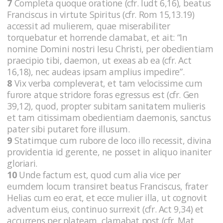
7
Completa quoque oratione (cfr. Iudt 6,16), beatus
Franciscus in virtute Spiritus (cfr. Rom 15,13.19)
accessit ad mulierem, quae miserabiliter
torquebatur et horrende clamabat, et ait: “In
nomine Domini nostri Iesu Christi, per obedientiam
praecipio tibi, daemon, ut exeas ab ea (cfr. Act
16,18), nec audeas ipsam amplius impedire”.
8
Vix verba compleverat, et tam velocissime cum
furore atque stridore foras egressus est (cfr. Gen
39,12), quod, propter subitam sanitatem mulieris
et tam citissimam obedientiam daemonis, sanctus
pater sibi putaret fore illusum.
9
Statimque cum rubore de loco illo recessit, divina
providentia id gerente, ne posset in aliquo inaniter
gloriari.
10
Unde factum est, quod cum alia vice per
eumdem locum transiret beatus Franciscus, frater
Helias cum eo erat, et ecce mulier illa, ut cognovit
adventum eius, continuo surrexit (cfr. Act 9,34) et
accurrens per plateam, clamabat post (cfr. Mat