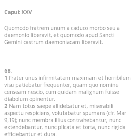
Caput XXV
Quomodo fratrem unum a caduco morbo seu a
daemonio liberavit, et quomodo apud Sancti
Gemini castrum daemoniacam liberavit.
68.
1
Frater unus infirmitatem maximam et horribilem
visu patiebatur frequenter, quam quo nomine
censeam nescio, cum quidam malignum fuisse
diabolum opinentur.
2
Nam totus saepe allidebatur et, miserabili
aspectu respiciens, volutabatur spumans (cfr. Mar
9,19); nunc membra illius contrahebantur, nunc
extendebantur, nunc plicata et torta, nunc rigida
efficiebantur et dura.