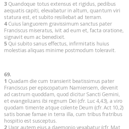
3
Quandoque totus extensus et rigidus, pedibus
aequatis capiti, elevabatur in altum, quantum viri
statura est, et subito resiliebat ad terram.
4
Cuius languorem gravissimum sanctus pater
Franciscus miseratus, ivit ad eum et, facta oratione,
signavit eum ac benedixit.
5
Qui subito sanus effectus, infirmitatis huius
molestias aliquas minime postmodum toleravit.
69.
1
Quadam die cum transierit beatissimus pater
Franciscus per episcopatum Narniensem, devenit
ad castrum quoddam, quod dicitur Sancti Gemini,
et evangelizans ibi regnum Dei (cfr. Luc 4,43), a viro
quodam timente atque colente Deum (cfr. Act 10,2)
satis bonae famae in terra illa, cum tribus fratribus
hospitio est susceptus.
2
Uxor autem eius a daemonio vexabatur (cfr. Mat