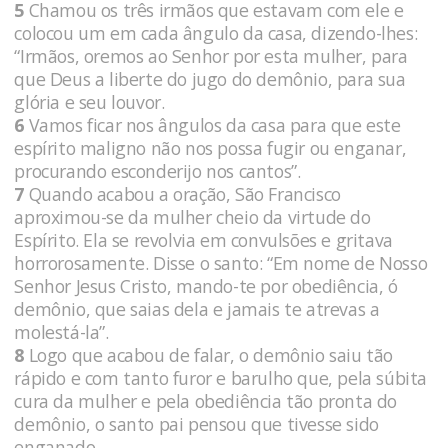
5
Chamou os três irmãos que estavam com ele e
colocou um em cada ângulo da casa, dizendo-lhes:
“Irmãos, oremos ao Senhor por esta mulher, para
que Deus a liberte do jugo do demônio, para sua
glória e seu louvor.
6
Vamos ficar nos ângulos da casa para que este
espírito maligno não nos possa fugir ou enganar,
procurando esconderijo nos cantos”.
7
Quando acabou a oração, São Francisco
aproximou-se da mulher cheio da virtude do
Espírito. Ela se revolvia em convulsões e gritava
horrorosamente. Disse o santo: “Em nome de Nosso
Senhor Jesus Cristo, mando-te por obediência, ó
demônio, que saias dela e jamais te atrevas a
molestá-la”.
8
Logo que acabou de falar, o demônio saiu tão
rápido e com tanto furor e barulho que, pela súbita
cura da mulher e pela obediência tão pronta do
demônio, o santo pai pensou que tivesse sido
enganado.