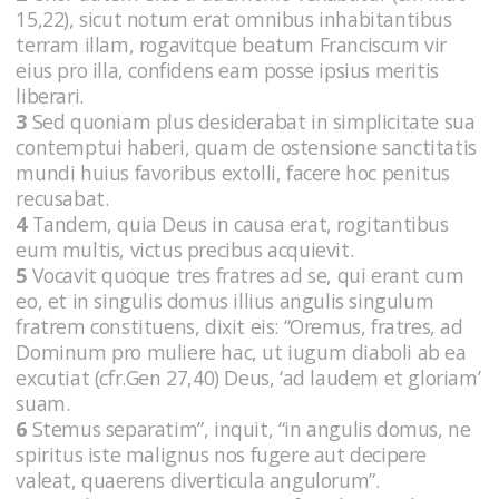
15,22), sicut notum erat omnibus inhabitantibus
terram illam, rogavitque beatum Franciscum vir
eius pro illa, confidens eam posse ipsius meritis
liberari.
3
Sed quoniam plus desiderabat in simplicitate sua
contemptui haberi, quam de ostensione sanctitatis
mundi huius favoribus extolli, facere hoc penitus
recusabat.
4
Tandem, quia Deus in causa erat, rogitantibus
eum multis, victus precibus acquievit.
5
Vocavit quoque tres fratres ad se, qui erant cum
eo, et in singulis domus illius angulis singulum
fratrem constituens, dixit eis: “Oremus, fratres, ad
Dominum pro muliere hac, ut iugum diaboli ab ea
excutiat (cfr.Gen 27,40) Deus, ‘ad laudem et gloriam’
suam.
6
Stemus separatim”, inquit, “in angulis domus, ne
spiritus iste malignus nos fugere aut decipere
valeat, quaerens diverticula angulorum”.