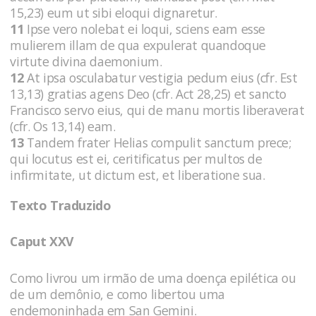
15,23) eum ut sibi eloqui dignaretur.
11
Ipse vero nolebat ei loqui, sciens eam esse
mulierem illam de qua expulerat quandoque
virtute divina daemonium.
12
At ipsa osculabatur vestigia pedum eius (cfr. Est
13,13) gratias agens Deo (cfr. Act 28,25) et sancto
Francisco servo eius, qui de manu mortis liberaverat
(cfr. Os 13,14) eam.
13
Tandem frater Helias compulit sanctum prece;
qui locutus est ei, ceritificatus per multos de
infirmitate, ut dictum est, et liberatione sua.
Texto Traduzido
Caput XXV
Como livrou um irmão de uma doença epilética ou
de um demônio, e como libertou uma
endemoninhada em San Gemini.