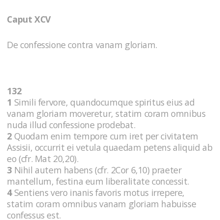
Caput XCV
De confessione contra vanam gloriam.
132
1
Simili fervore, quandocumque spiritus eius ad
vanam gloriam moveretur, statim coram omnibus
nuda illud confessione prodebat.
2
Quodam enim tempore cum iret per civitatem
Assisii, occurrit ei vetula quaedam petens aliquid ab
eo (cfr. Mat 20,20).
3
Nihil autem habens (cfr. 2Cor 6,10) praeter
mantellum, festina eum liberalitate concessit.
4
Sentiens vero inanis favoris motus irrepere,
statim coram omnibus vanam gloriam habuisse
confessus est.