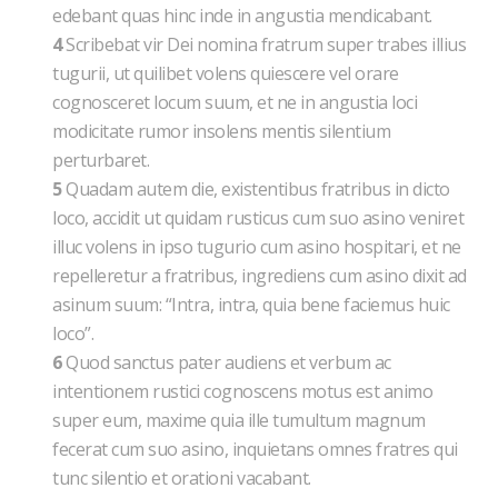
edebant quas hinc inde in angustia mendicabant.
4
Scribebat vir Dei nomina fratrum super trabes illius
tugurii, ut quilibet volens quiescere vel orare
cognosceret locum suum, et ne in angustia loci
modicitate rumor insolens mentis silentium
perturbaret.
5
Quadam autem die, existentibus fratribus in dicto
loco, accidit ut quidam rusticus cum suo asino veniret
illuc volens in ipso tugurio cum asino hospitari, et ne
repelleretur a fratribus, ingrediens cum asino dixit ad
asinum suum: “Intra, intra, quia bene faciemus huic
loco”.
6
Quod sanctus pater audiens et verbum ac
intentionem rustici cognoscens motus est animo
super eum, maxime quia ille tumultum magnum
fecerat cum suo asino, inquietans omnes fratres qui
tunc silentio et orationi vacabant.