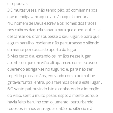
e repousar.
3
E muitas vezes, não tendo pão, só comiam nabos
que mendigavam aqui e acolá naquela penúria.
4
O homem de Deus escrevia os nomes dos frades
nos caibros daquela cabana para que quem quisesse
descansar ou orar soubesse o seu lugar, e para que
algum barulho insolente não perturbasse o silêncio
da mente por causa do aperto do lugar.
5
Mas certo dia, estando os irmãos nesse lugar,
aconteceu que um vilão ali apareceu com seu asno
querendo abrigar-se no tugúrio; e, para não ser
repelido pelos irmãos, entrando com o animal lhe
gritava: “Entra, entra, pois faremos bem a este lugar”.
6
O santo pai, ouvindo isto e conhecendo a intenção
do vilão, sentiu muito pesar, especialmente porque
havia feito barulho com o jumento, perturbando
todos os irmãos entregues então ao silêncio e à