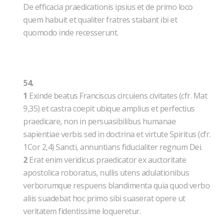
De efficacia praedicationis ipsius et de primo loco
quem habuit et qualiter fratres stabant ibi et
quomodo inde recesserunt.
54.
1
Exinde beatus Franciscus circuiens civitates (cfr. Mat
9,35) et castra coepit ubique amplius et perfectius
praedicare, non in persuasibilibus humanae
sapientiae verbis sed in doctrina et virtute Spiritus (cfr.
1Cor 2,4) Sancti, annuntians fiducialiter regnum Dei.
2
Erat enim veridicus praedicator ex auctoritate
apostolica roboratus, nullis utens adulationibus
verborumque respuens blandimenta quia quod verbo
aliis suadebat hoc primo sibi suaserat opere ut
veritatem fidentissime loqueretur.