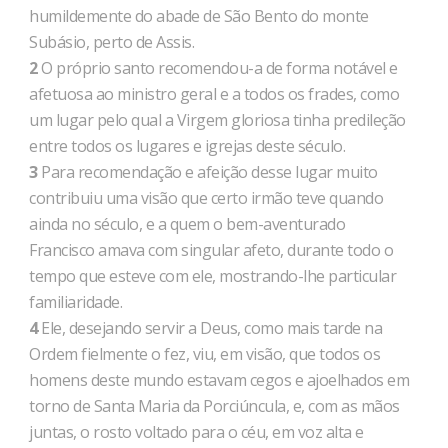
humildemente do abade de São Bento do monte
Subásio, perto de Assis.
2
O próprio santo recomendou-a de forma notável e
afetuosa ao ministro geral e a todos os frades, como
um lugar pelo qual a Virgem gloriosa tinha predileção
entre todos os lugares e igrejas deste século.
3
Para recomendação e afeição desse lugar muito
contribuiu uma visão que certo irmão teve quando
ainda no século, e a quem o bem-aventurado
Francisco amava com singular afeto, durante todo o
tempo que esteve com ele, mostrando-lhe particular
familiaridade.
4
Ele, desejando servir a Deus, como mais tarde na
Ordem fielmente o fez, viu, em visão, que todos os
homens deste mundo estavam cegos e ajoelhados em
torno de Santa Maria da Porciúncula, e, com as mãos
juntas, o rosto voltado para o céu, em voz alta e