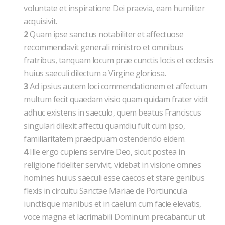
voluntate et inspiratione Dei praevia, eam humiliter
acquisivit.
2
Quam ipse sanctus notabiliter et affectuose
recommendavit generali ministro et omnibus
fratribus, tanquam locum prae cunctis locis et ecclesiis
huius saeculi dilectum a Virgine gloriosa.
3
Ad ipsius autem loci commendationem et affectum
multum fecit quaedam visio quam quidam frater vidit
adhuc existens in saeculo, quem beatus Franciscus
singulari dilexit affectu quamdiu fuit cum ipso,
familiaritatem praecipuam ostendendo eidem.
4
Ille ergo cupiens servire Deo, sicut postea in
religione fideliter servivit, videbat in visione omnes
homines huius saeculi esse caecos et stare genibus
flexis in circuitu Sanctae Mariae de Portiuncula
iunctisque manibus et in caelum cum facie elevatis,
voce magna et lacrimabili Dominum precabantur ut