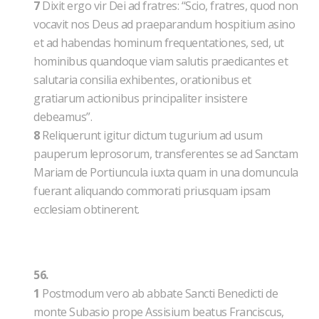
7
Dixit ergo vir Dei ad fratres: “Scio, fratres, quod non
vocavit nos Deus ad praeparandum hospitium asino
et ad habendas hominum frequentationes, sed, ut
hominibus quandoque viam salutis praedicantes et
salutaria consilia exhibentes, orationibus et
gratiarum actionibus principaliter insistere
debeamus”.
8
Reliquerunt igitur dictum tugurium ad usum
pauperum leprosorum, transferentes se ad Sanctam
Mariam de Portiuncula iuxta quam in una domuncula
fuerant aliquando commorati priusquam ipsam
ecclesiam obtinerent.
56.
1
Postmodum vero ab abbate Sancti Benedicti de
monte Subasio prope Assisium beatus Franciscus,