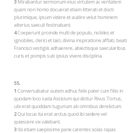
3
Mirabantur sermonum eius virtutem ac veritatem
quam non homo docuerat etiam litterati et docti
plurimique, ipsum videre et audire velut hominem
alterius saeculi festinabant.
4
Coeperunt proinde multi de populo, nobiles et
ignobiles, clerici et laici, divina inspiratione afflati, beati
Francisci vestigiis adhaerere, abiectisque saecularibus
curis et pompis sub ipsius vivere disciplina.
55.
1
Conversabatur autem adhuc felix pater cum filiis in
quodam loco iuxta Assisium qui dicitur Rivus Tortus,
ubi erat quoddam tugurium ab omnibus derelictum.
2
Qui locus ita erat arctus quod ibi sedere vel
quiescere vix valebant.
3
Ibi etiam saepissime pane carentes solas rapas