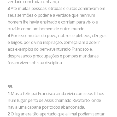
verdade com toda confiança.
3
Até muitas pessoas letradas e cultas admiravam em
seus sermões o poder e a verdade que nenhum
homem lhe havia ensinado e corriam para vê-lo e
ouví-lo como um homem de outro mundo.
4
Por isso, muitos do povo, nobres e plebeus, clérigos
e leigos, por divina inspiração, começaram a aderir
aos exemplos do bem-aventurado Francisco e,
desprezando preocupações e pompas mundanas,
foram viver sob sua disciplina.
55.
1
Mas o feliz pai Francisco ainda vivia com seus filhos
num lugar perto de Assis chamado Rivotorto, onde
havia uma cabana por todos abandonada.
2
O lugar era tão apertado que ali mal podiam sentar