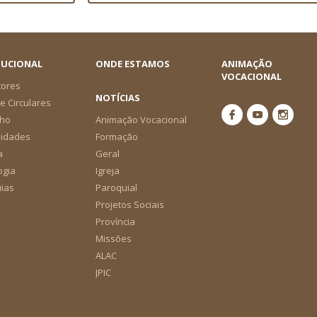
TUCIONAL
ONDE ESTAMOS
ANIMAÇÃO
VOCACIONAL
tores
NOTÍCIAS
e Circulares
ho
Animação Vocacional
nidades
Formação
a
Geral
ogia
Igreja
ias
Paroquial
Projetos Sociais
Província
Missões
ALAC
JPIC