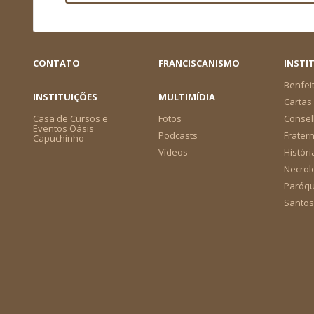
CONTATO
FRANCISCANISMO
INSTI
Benfei
INSTITUIÇÕES
MULTIMÍDIA
Cartas 
Casa de Cursos e
Fotos
Consel
Eventos Oásis
Podcasts
Frater
Capuchinho
Vídeos
Históri
Necrol
Paróqu
Santos