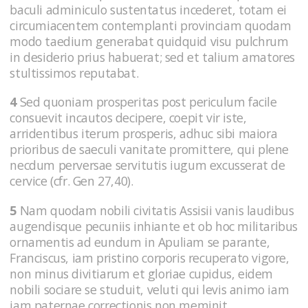
baculi adminiculo sustentatus incederet, totam ei
circumiacentem contemplanti provinciam quodam
modo taedium generabat quidquid visu pulchrum
in desiderio prius habuerat; sed et talium amatores
stultissimos reputabat.
4
Sed quoniam prosperitas post periculum facile
consuevit incautos decipere, coepit vir iste,
arridentibus iterum prosperis, adhuc sibi maiora
prioribus de saeculi vanitate promittere, qui plene
necdum perversae servitutis iugum excusserat de
cervice (cfr. Gen 27,40).
5
Nam quodam nobili civitatis Assisii vanis laudibus
augendisque pecuniis inhiante et ob hoc militaribus
ornamentis ad eundum in Apuliam se parante,
Franciscus, iam pristino corporis recuperato vigore,
non minus divitiarum et gloriae cupidus, eidem
nobili sociare se studuit, veluti qui levis animo iam
iam paternae correctionis non meminit.