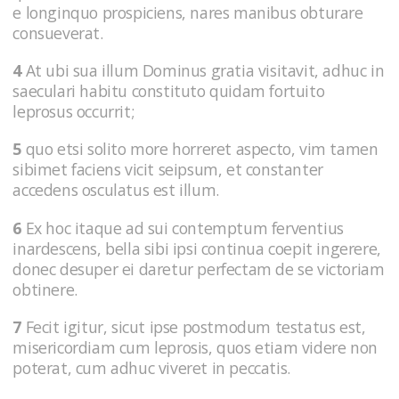
e longinquo prospiciens, nares manibus obturare
consueverat.
4
At ubi sua illum Dominus gratia visitavit, adhuc in
saeculari habitu constituto quidam fortuito
leprosus occurrit;
5
quo etsi solito more horreret aspecto, vim tamen
sibimet faciens vicit seipsum, et constanter
accedens osculatus est illum.
6
Ex hoc itaque ad sui contemptum ferventius
inardescens, bella sibi ipsi continua coepit ingerere,
donec desuper ei daretur perfectam de se victoriam
obtinere.
7
Fecit igitur, sicut ipse postmodum testatus est,
misericordiam cum leprosis, quos etiam videre non
poterat, cum adhuc viveret in peccatis.