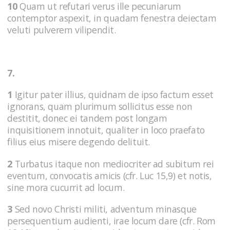
10
Quam ut refutari verus ille pecuniarum
contemptor aspexit, in quadam fenestra deiectam
veluti pulverem vilipendit.
7.
1
Igitur pater illius, quidnam de ipso factum esset
ignorans, quam plurimum sollicitus esse non
destitit, donec ei tandem post longam
inquisitionem innotuit, qualiter in loco praefato
filius eius misere degendo delituit.
2
Turbatus itaque non mediocriter ad subitum rei
eventum, convocatis amicis (cfr. Luc 15,9) et notis,
sine mora cucurrit ad locum.
3
Sed novo Christi militi, adventum minasque
persequentium audienti, irae locum dare (cfr. Rom