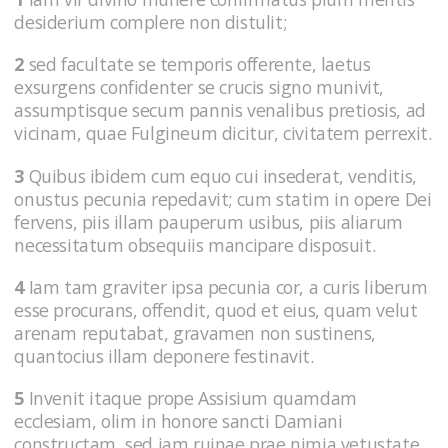
desiderium complere non distulit;
2
sed facultate se temporis offerente, laetus
exsurgens confidenter se crucis signo munivit,
assumptisque secum pannis venalibus pretiosis, ad
vicinam, quae Fulgineum dicitur, civitatem perrexit.
3
Quibus ibidem cum equo cui insederat, venditis,
onustus pecunia repedavit; cum statim in opere Dei
fervens, piis illam pauperum usibus, piis aliarum
necessitatum obsequiis mancipare disposuit.
4
Iam tam graviter ipsa pecunia cor, a curis liberum
esse procurans, offendit, quod et eius, quam velut
arenam reputabat, gravamen non sustinens,
quantocius illam deponere festinavit.
5
Invenit itaque prope Assisium quamdam
ecclesiam, olim in honore sancti Damiani
constructam, sed iam ruinae prae nimia vetustate