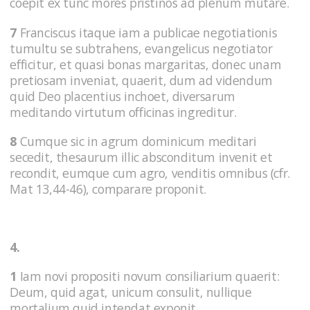
coepit ex tunc mores pristinos ad plenum mutare.
7
Franciscus itaque iam a publicae negotiationis
tumultu se subtrahens, evangelicus negotiator
efficitur, et quasi bonas margaritas, donec unam
pretiosam inveniat, quaerit, dum ad videndum
quid Deo placentius inchoet, diversarum
meditando virtutum officinas ingreditur.
8
Cumque sic in agrum dominicum meditari
secedit, thesaurum illic absconditum invenit et
recondit, eumque cum agro, venditis omnibus (cfr.
Mat 13,44-46), comparare proponit.
4.
1
Iam novi propositi novum consiliarium quaerit:
Deum, quid agat, unicum consulit, nullique
mortalium quid intendat exponit.