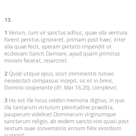
13.
1
Verum, cum vir sanctus adhuc, quae sibi ventura
forent penitus ignoraret, primam post haec, inter
alia quae fecit, operam pietatis impendit ut
ecclesiam Sancti Damiani, apud quam primitus
moram fecerat, resarciret.
2
Quod utique opus, sicut imminentis ruinae
necessitati compassus incepit, sic et in brevi,
Domino cooperante (cfr. Mar 16,20), complevit.
3
Hic est ille locus celebri memoria dignus, in quo
illa tantarum virtutum plenitudine praedita,
pauperum videlicet Dominarum virginumque
sanctarum religio, ab eodem sancto viro quasi post
sextum suae conversionis annum felix exordium
sumpsit;