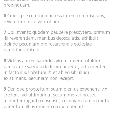
propinquam.
6
Cuius ipse continuo necessitatem commiserans,
reverenter introivit in illam.
7
Ubi invento quodam paupere presbytero, primum
illi reverentiam, manibus deosculatis, exhibuit;
deinde pecuniam pro resarciendis ecclesiae
parietibus obtulit.
8
Videns autem sacerdos virum, quem totaliter
paulo ante saeculo deditum noverat, vehementer
in facto illius obstupuit; et ab eo sibi illudi
existimans, pecuniam non recepit.
9
Denique propositum suum plenius exponenti vix
credens, ad ultimum ut secum morari posset
instanter roganti consensit, pecuniam tamen metu
parentum illius omnino recipere renuit.