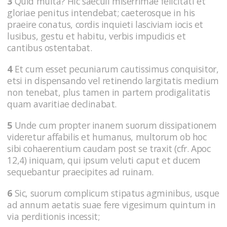
3
Quid multa? Hic saeculi miserrimae felicitati et
gloriae penitus intendebat; caeterosque in his
praeire conatus, cordis inquieti lasciviam iocis et
lusibus, gestu et habitu, verbis impudicis et
cantibus ostentabat.
4
Et cum esset pecuniarum cautissimus conquisitor,
etsi in dispensando vel retinendo largitatis medium
non tenebat, plus tamen in partem prodigalitatis
quam avaritiae declinabat.
5
Unde cum propter inanem suorum dissipationem
videretur affabilis et humanus, multorum ob hoc
sibi cohaerentium caudam post se traxit (cfr. Apoc
12,4) iniquam, qui ipsum veluti caput et ducem
sequebantur praecipites ad ruinam.
6
Sic, suorum complicum stipatus agminibus, usque
ad annum aetatis suae fere vigesimum quintum in
via perditionis incessit;