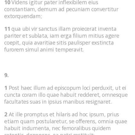
10
Videns igitur pater inflexibilem eius
constantiam, demum ad pecuniam convertitur
extorquendam;
11
qua ubi vir sanctus illam proiecerat inventa
pariter et sublata, iam erga filium mitius agere
coepit, quia avaritiae sitis paulisper exstincta
furorem simul animi temperavit.
9.
1
Post haec illum ad episcopum loci perduxit, ut ei
cuncta coram illo quae habuit redderet, omnesque
facultates suas in ipsius manibus resignaret.
2
At ille promptus et hilaris ad hoc ipsum, prius
etiam quam postularetur, se offerens, omnia quae
habuit indumenta, nec femoralibus quidem