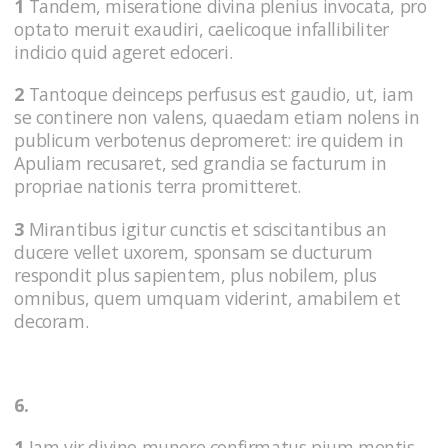
1
Tandem, miseratione divina plenius invocata, pro
optato meruit exaudiri, caelicoque infallibiliter
indicio quid ageret edoceri.
2
Tantoque deinceps perfusus est gaudio, ut, iam
se continere non valens, quaedam etiam nolens in
publicum verbotenus depromeret: ire quidem in
Apuliam recusaret, sed grandia se facturum in
propriae nationis terra promitteret.
3
Mirantibus igitur cunctis et sciscitantibus an
ducere vellet uxorem, sponsam se ducturum
respondit plus sapientem, plus nobilem, plus
omnibus, quem umquam viderint, amabilem et
decoram.
6.
1
Iam vir divino munere confirmatus pium mentis