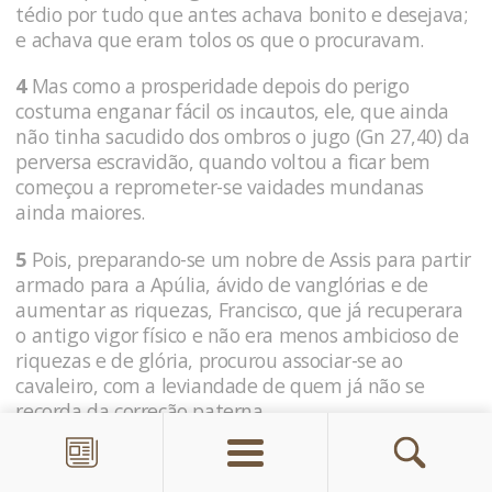
tédio por tudo que antes achava bonito e desejava;
e achava que eram tolos os que o procuravam.
4
Mas como a prosperidade depois do perigo
costuma enganar fácil os incautos, ele, que ainda
não tinha sacudido dos ombros o jugo (Gn 27,40) da
perversa escravidão, quando voltou a ficar bem
começou a reprometer-se vaidades mundanas
ainda maio­res.
5
Pois, preparando-se um nobre de Assis para partir
armado para a Apúlia, ávido de vanglórias e de
aumentar as riquezas, Francisco, que já recupe­rara
o antigo vigor físico e não era menos ambicioso de
riquezas e de glória, procurou associar-se ao
cavaleiro, com a leviandade de quem já não se
recorda da correção paterna.
6
Mas nisso é preciso admirar bastante a disposição
do desígnio de Deus: porque ele que, pelos