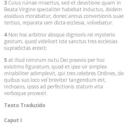
3
Cuius ruinae misertus, sed et devotione quam in
Beata Virgine specialiter habebat inductus, ibidem
assiduus morabatur, donec annus conversionis suae
tertius, reparata iam dicta ecclesia, volvebatur.
4
Non hoc arbitror absque dignioris rei mysterio
gestum, quod videlicet iste sanctus tres ecclesias
supradictas erexit;
5
at illud nimirum nutu Dei praevio per hoc
existimo figuratum, quod et ipse vir simplex
mirabiliter adimplevit, qui tres celebres Ordines, de
quibus suo loco vel breviter tangendum est,
inchoans, ipsos ad perfectionis statum vita
verboque provexit.
Texto Traduzido
Caput I