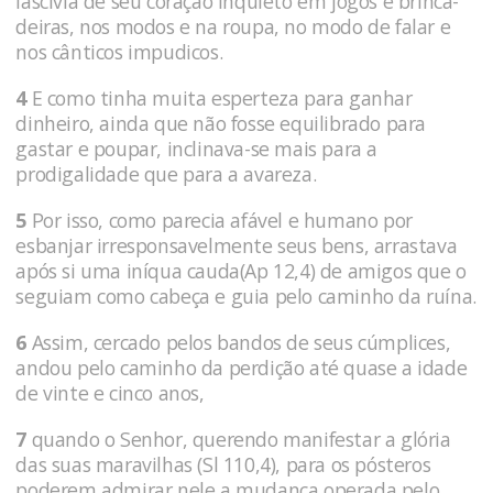
lascívia de seu coração inquieto em jogos e brinca­
deiras, nos modos e na roupa, no modo de falar e
nos cânticos impudicos.
4
E como tinha muita esperteza para ganhar
dinheiro, ainda que não fosse equilibrado para
gastar e poupar, inclinava-se mais para a
prodigalidade que para a avareza.
5
Por isso, como parecia afável e humano por
esbanjar irresponsavelmente seus bens, arrastava
após si uma iníqua cauda(Ap 12,4) de amigos que o
seguiam como cabeça e guia pelo caminho da ruína.
6
Assim, cercado pelos bandos de seus cúmplices,
andou pelo caminho da perdição até quase a idade
de vinte e cinco anos,
7
quando o Senhor, querendo manifestar a glória
das suas maravilhas (Sl 110,4), para os pósteros
poderem admirar nele a mudança ope­rada pelo