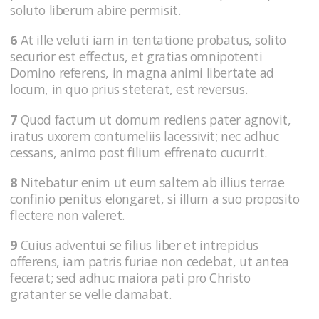
soluto liberum abire permisit.
6
At ille veluti iam in tentatione probatus, solito
securior est effectus, et gratias omnipotenti
Domino referens, in magna animi libertate ad
locum, in quo prius steterat, est reversus.
7
Quod factum ut domum rediens pater agnovit,
iratus uxorem contumeliis lacessivit; nec adhuc
cessans, animo post filium effrenato cucurrit.
8
Nitebatur enim ut eum saltem ab illius terrae
confinio penitus elongaret, si illum a suo proposito
flectere non valeret.
9
Cuius adventui se filius liber et intrepidus
offerens, iam patris furiae non cedebat, ut antea
fecerat; sed adhuc maiora pati pro Christo
gratanter se velle clamabat.