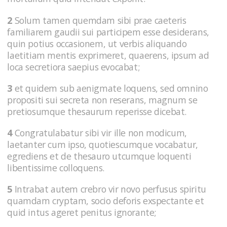
2
Solum tamen quemdam sibi prae caeteris
familiarem gaudii sui participem esse desiderans,
quin potius occasionem, ut verbis aliquando
laetitiam mentis exprimeret, quaerens, ipsum ad
loca secretiora saepius evocabat;
3
et quidem sub aenigmate loquens, sed omnino
propositi sui secreta non reserans, magnum se
pretiosumque thesaurum reperisse dicebat.
4
Congratulabatur sibi vir ille non modicum,
laetanter cum ipso, quotiescumque vocabatur,
egrediens et de thesauro utcumque loquenti
libentissime colloquens.
5
Intrabat autem crebro vir novo perfusus spiritu
quamdam cryptam, socio deforis exspectante et
quid intus ageret penitus ignorante;