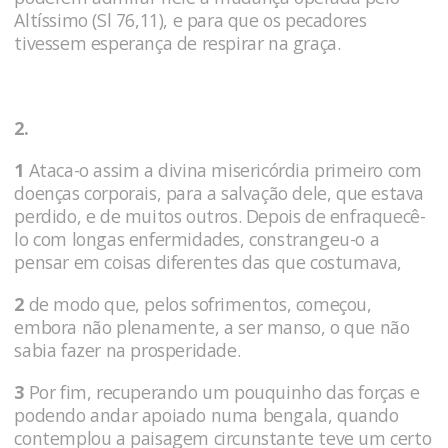
Altíssimo (Sl 76,11), e para que os pecadores
tivessem esperança de respirar na graça.
2.
1
Ataca-o assim a divina misericórdia primeiro com
doenças corporais, para a salvação dele, que estava
perdido, e de muitos outros. Depois de enfraquecê-
lo com longas enfermidades, constrangeu-o a
pensar em coisas diferentes das que costu­mava,
2
de modo que, pelos sofrimentos, come­çou,
embora não plenamente, a ser manso, o que não
sabia fazer na prosperidade.
3
Por fim, recuperando um pouquinho das forças e
podendo andar apoiado numa bengala, quando
con­templou a paisagem circunstante teve um certo