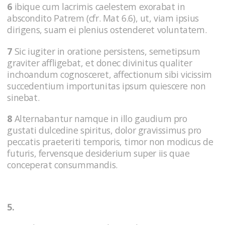
6
ibique cum lacrimis caelestem exorabat in
abscondito Patrem (cfr. Mat 6.6), ut, viam ipsius
dirigens, suam ei plenius ostenderet voluntatem.
7
Sic iugiter in oratione persistens, semetipsum
graviter affligebat, et donec divinitus qualiter
inchoandum cognosceret, affectionum sibi vicissim
succedentium importunitas ipsum quiescere non
sinebat.
8
Alternabantur namque in illo gaudium pro
gustati dulcedine spiritus, dolor gravissimus pro
peccatis praeteriti temporis, timor non modicus de
futuris, fervensque desiderium super iis quae
conceperat consummandis.
5.