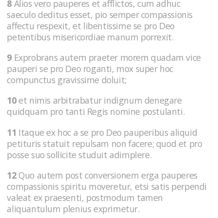
8
Alios vero pauperes et afflictos, cum adhuc
saeculo deditus esset, pio semper compassionis
affectu respexit, et libentissime se pro Deo
petentibus misericordiae manum porrexit.
9
Exprobrans autem praeter morem quadam vice
pauperi se pro Deo roganti, mox super hoc
compunctus gravissime doluit;
10
et nimis arbitrabatur indignum denegare
quidquam pro tanti Regis nomine postulanti.
11
Itaque ex hoc a se pro Deo pauperibus aliquid
petituris statuit repulsam non facere; quod et pro
posse suo sollicite studuit adimplere.
12
Quo autem post conversionem erga pauperes
compassionis spiritu moveretur, etsi satis perpendi
valeat ex praesenti, postmodum tamen
aliquantulum plenius exprimetur.