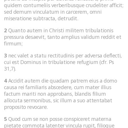
quidem contumeliis verberibusque crudeliter afficit;
sed demum vinculatum in carcerem, omni
miseratione subtracta, detrudit.
2
Quanto autem in Christi militem tribulationis
pressura desaevit, tanto amplius validum reddit et
firmum;
3
nec valet a statu rectitudinis per adversa deflecti,
cui est Dominus in tribulatione refugium (cfr. Ps
31,7).
4
Accidit autem die quadam patrem eius a domo
causa rei familiaris abscedere, cum mater illius
factum mariti non approbans, blandis filium
allocuta sermonibus, sic illum a suo attentabat
proposito revocare.
5
Quod cum se non posse conspiceret materna
pietate commota latenter vincula rupit, filioque