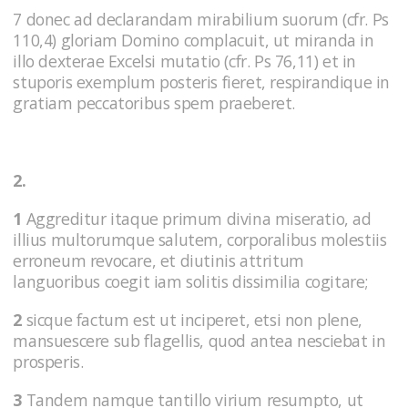
7 donec ad declarandam mirabilium suorum (cfr. Ps
110,4) gloriam Domino complacuit, ut miranda in
illo dexterae Excelsi mutatio (cfr. Ps 76,11) et in
stuporis exemplum posteris fieret, respirandique in
gratiam peccatoribus spem praeberet.
2.
1
Aggreditur itaque primum divina miseratio, ad
illius multorumque salutem, corporalibus molestiis
erroneum revocare, et diutinis attritum
languoribus coegit iam solitis dissimilia cogitare;
2
sicque factum est ut inciperet, etsi non plene,
mansuescere sub flagellis, quod antea nesciebat in
prosperis.
3
Tandem namque tantillo virium resumpto, ut