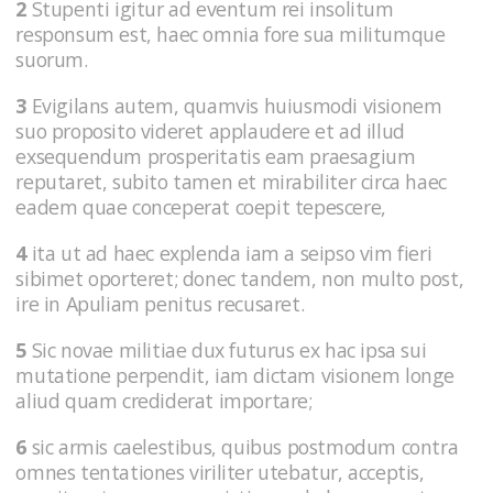
2
Stupenti igitur ad eventum rei insolitum
responsum est, haec omnia fore sua militumque
suorum.
3
Evigilans autem, quamvis huiusmodi visionem
suo proposito videret applaudere et ad illud
exsequendum prosperitatis eam praesagium
reputaret, subito tamen et mirabiliter circa haec
eadem quae conceperat coepit tepescere,
4
ita ut ad haec explenda iam a seipso vim fieri
sibimet oporteret; donec tandem, non multo post,
ire in Apuliam penitus recusaret.
5
Sic novae militiae dux futurus ex hac ipsa sui
mutatione perpendit, iam dictam visionem longe
aliud quam crediderat importare;
6
sic armis caelestibus, quibus postmodum contra
omnes tentationes viriliter utebatur, acceptis,