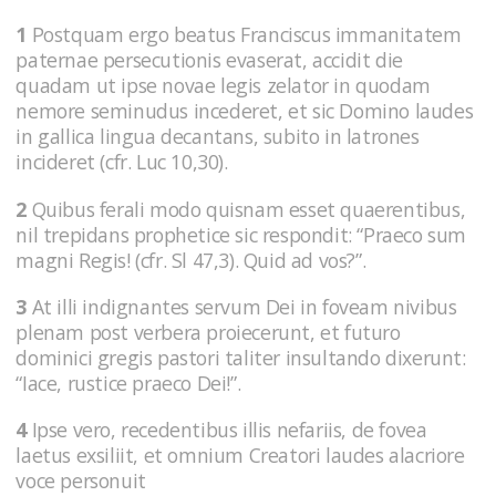
1
Postquam ergo beatus Franciscus immanitatem
paternae persecutionis evaserat, accidit die
quadam ut ipse novae legis zelator in quodam
nemore seminudus incederet, et sic Domino laudes
in gallica lingua decantans, subito in latrones
incideret (cfr. Luc 10,30).
2
Quibus ferali modo quisnam esset quaerentibus,
nil trepidans prophetice sic respondit: “Praeco sum
magni Regis! (cfr. Sl 47,3). Quid ad vos?”.
3
At illi indignantes servum Dei in foveam nivibus
plenam post verbera proiecerunt, et futuro
dominici gregis pastori taliter insultando dixerunt:
“Iace, rustice praeco Dei!”.
4
Ipse vero, recedentibus illis nefariis, de fovea
laetus exsiliit, et omnium Creatori laudes alacriore
voce personuit