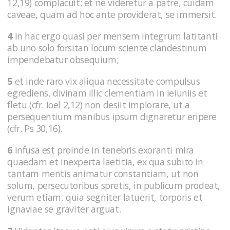
12,19) complacuit; et ne videretur a patre, cuidam
caveae, quam ad hoc ante providerat, se immersit.
4
In hac ergo quasi per mensem integrum latitanti
ab uno solo forsitan locum sciente clandestinum
impendebatur obsequium;
5
et inde raro vix aliqua necessitate compulsus
egrediens, divinam illic clementiam in ieiuniis et
fletu (cfr. Ioel 2,12) non desiit implorare, ut a
persequentium manibus ipsum dignaretur eripere
(cfr. Ps 30,16).
6
Infusa est proinde in tenebris exoranti mira
quaedam et inexperta laetitia, ex qua subito in
tantam mentis animatur constantiam, ut non
solum, persecutoribus spretis, in publicum prodeat,
verum etiam, quia segniter latuerit, torporis et
ignaviae se graviter arguat.