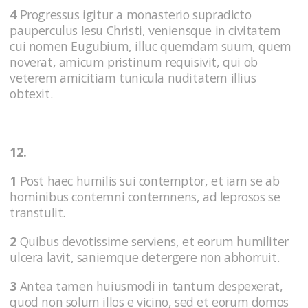
4
Progressus igitur a monasterio supradicto
pauperculus Iesu Christi, veniensque in civitatem
cui nomen Eugubium, illuc quemdam suum, quem
noverat, amicum pristinum requisivit, qui ob
veterem amicitiam tunicula nuditatem illius
obtexit.
12.
1
Post haec humilis sui contemptor, et iam se ab
hominibus contemni contemnens, ad leprosos se
transtulit.
2
Quibus devotissime serviens, et eorum humiliter
ulcera lavit, saniemque detergere non abhorruit.
3
Antea tamen huiusmodi in tantum despexerat,
quod non solum illos e vicino, sed et eorum domos