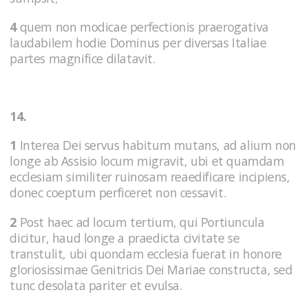
4
quem non modicae perfectionis praerogativa
laudabilem hodie Dominus per diversas Italiae
partes magnifice dilatavit.
14.
1
Interea Dei servus habitum mutans, ad alium non
longe ab Assisio locum migravit, ubi et quamdam
ecclesiam similiter ruinosam reaedificare incipiens,
donec coeptum perficeret non cessavit.
2
Post haec ad locum tertium, qui Portiuncula
dicitur, haud longe a praedicta civitate se
transtulit, ubi quondam ecclesia fuerat in honore
gloriosissimae Genitricis Dei Mariae constructa, sed
tunc desolata pariter et evulsa.