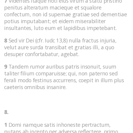
7
Videntes itaque noti eius virum a statu pristino
penitus alteratum macieque et squalore
confectum, non id supernae gratiae sed dementiae
potius imputabant; et eidem miserabiliter
insultantes, luto eum et lapidibus impetebant.
8
Sed vir Dei (cfr. Iudc 13,8) nulla fractus injuria,
velut aure surda transibat et gratias illi, a quo
desuper confortabatur, agebat.
9
Tandem rumor auribus patris insonuit, suum
taliter filium comparuisse; qui, non paterno sed
ferali modo festinus accurrens, coepit in illum plus
caeteris omnibus insanire.
8.
1
Domi namque satis inhoneste pertractum,
putans ab incepto per adversa reflectere, primo