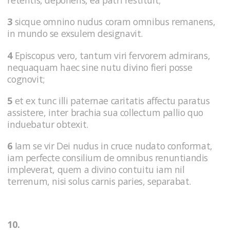
retentis, deponens, ea patri restituit;
3
sicque omnino nudus coram omnibus remanens,
in mundo se exsulem designavit.
4
Episcopus vero, tantum viri fervorem admirans,
nequaquam haec sine nutu divino fieri posse
cognovit;
5
et ex tunc illi paternae caritatis affectu paratus
assistere, inter brachia sua collectum pallio quo
induebatur obtexit.
6
Iam se vir Dei nudus in cruce nudato conformat,
iam perfecte consilium de omnibus renuntiandis
impleverat, quem a divino contuitu iam nil
terrenum, nisi solus carnis paries, separabat.
10.