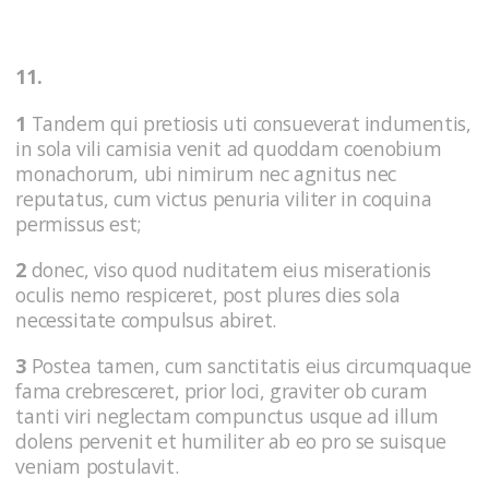
11.
1
Tandem qui pretiosis uti consueverat indumentis,
in sola vili camisia venit ad quoddam coenobium
monachorum, ubi nimirum nec agnitus nec
reputatus, cum victus penuria viliter in coquina
permissus est;
2
donec, viso quod nuditatem eius miserationis
oculis nemo respiceret, post plures dies sola
necessitate compulsus abiret.
3
Postea tamen, cum sanctitatis eius circumquaque
fama crebresceret, prior loci, graviter ob curam
tanti viri neglectam compunctus usque ad illum
dolens pervenit et humiliter ab eo pro se suisque
veniam postulavit.