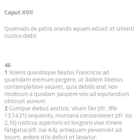
Caput XVII
Quomodo de petra orando aquam eduxit et sitienti
rustico dedit.
46
1
Volens quandoque beatus Franciscus ad
quamdam eremum pergere, ut ibidem liberius
contemplationi vacaret, quia debilis erat non
modicum a quodam paupere viro ad equitandum
obtinuit asinum.
2
Cumque diebus aestivis, virum Dei (cfr. 3Re
13,14.21) sequendo, montana conscenderet (cfr. Ios
2,16) rusticus asperioris et longioris viae itinere
fatigatus (cfr. Ioa 4,6), antequam perveniret ad
locum, ardore sitis deficit et lassatur.