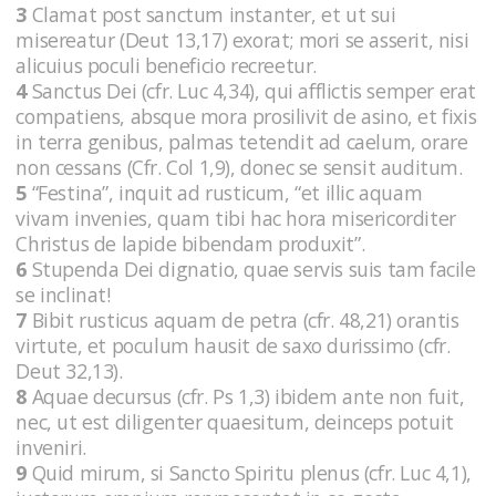
3
Clamat post sanctum instanter, et ut sui
misereatur (Deut 13,17) exorat; mori se asserit, nisi
alicuius poculi beneficio recreetur.
4
Sanctus Dei (cfr. Luc 4,34), qui afflictis semper erat
compatiens, absque mora prosilivit de asino, et fixis
in terra genibus, palmas tetendit ad caelum, orare
non cessans (Cfr. Col 1,9), donec se sensit auditum.
5
“Festina”, inquit ad rusticum, “et illic aquam
vivam invenies, quam tibi hac hora misericorditer
Christus de lapide bibendam produxit”.
6
Stupenda Dei dignatio, quae servis suis tam facile
se inclinat!
7
Bibit rusticus aquam de petra (cfr. 48,21) orantis
virtute, et poculum hausit de saxo durissimo (cfr.
Deut 32,13).
8
Aquae decursus (cfr. Ps 1,3) ibidem ante non fuit,
nec, ut est diligenter quaesitum, deinceps potuit
inveniri.
9
Quid mirum, si Sancto Spiritu plenus (cfr. Luc 4,1),