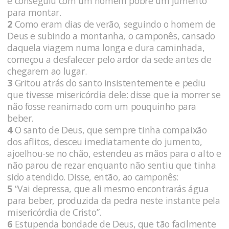
e conseguiu com um homem pobre um jumento
para montar.
2
Como eram dias de verão, seguindo o homem de
Deus e subindo a montanha, o camponês, cansado
daquela viagem numa longa e dura caminhada,
começou a desfalecer pelo ardor da sede antes de
chegarem ao lugar.
3
Gritou atrás do santo insistentemente e pediu
que tivesse misericórdia dele: disse que ia morrer se
não fosse reanimado com um pouquinho para
beber.
4
O santo de Deus, que sempre tinha compaixão
dos aflitos, desceu imediatamente do jumento,
ajoelhou-se no chão, estendeu as mãos para o alto e
não parou de rezar enquanto não sentiu que tinha
sido atendido. Disse, então, ao camponês:
5
“Vai depressa, que ali mesmo encontrarás água
para beber, produzida da pedra neste instante pela
misericórdia de Cristo”.
6
Estupenda bondade de Deus, que tão facilmente