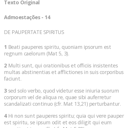
Texto Original
Admoestações - 14
DE PAUPERTATE SPIRITUS
1
Beati pauperes spiritu, quoniam ipsorum est
regnum caelorum (Mat 5, 3).
2
Multi sunt, qui orationibus et officiis insistentes
multas abstinentias et afflictiones in suis corporibus
faciunt.
3
sed solo verbo, quod videtur esse iniuria suorum
corporum vel de aliqua re, quae sibi auferretur
scandalizati continuo (cfr. Mat 13,21) perturbantur.
4
Hi non sunt pauperes spiritu; quia qui vere pauper
est spiritu, se ipsum odit et eos diligit qui eum