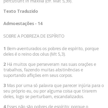
percutiunt in maxilla (cfr. Mat 5,39).
Texto Traduzido
Admoestações - 14
SOBRE A POBREZA DE ESPÍRITO
1
Bem-aventurados os pobres de espírito, porque
deles é o reino dos céus (Mt 5,3).
2
Há muitos que perseveram nas suas orações e
trabalhos, fazendo muitas abstinências e
suportando aflições em seus corpos.
3
Mas por uma só palavra que parecer injúria para o
seu próprio eu, ou por alguma coisa que tirarem
deles, logo se perturbam, escandalizados.
4
Esses não são pobres de espírito; porque o