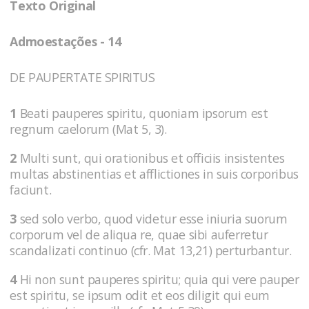
Texto Original
Admoestações - 14
DE PAUPERTATE SPIRITUS
1
Beati pauperes spiritu, quoniam ipsorum est
regnum caelorum (Mat 5, 3).
2
Multi sunt, qui orationibus et officiis insistentes
multas abstinentias et afflictiones in suis corporibus
faciunt.
3
sed solo verbo, quod videtur esse iniuria suorum
corporum vel de aliqua re, quae sibi auferretur
scandalizati continuo (cfr. Mat 13,21) perturbantur.
4
Hi non sunt pauperes spiritu; quia qui vere pauper
est spiritu, se ipsum odit et eos diligit qui eum