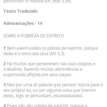
percutiunt in maxilla (cfr. Mat 5,39).
Texto Traduzido
Admoestações - 14
SOBRE A POBREZA DE ESPÍRITO
1
Bem-aventurados os pobres de espírito, porque
deles é o reino dos céus (Mt 5,3).
2
Há muitos que perseveram nas suas orações e
trabalhos, fazendo muitas abstinências e
suportando aflições em seus corpos.
3
Mas por uma só palavra que parecer injúria para o
seu próprio eu, ou por alguma coisa que tirarem
deles, logo se perturbam, escandalizados.
4
Esses não são pobres de espírito; porque o