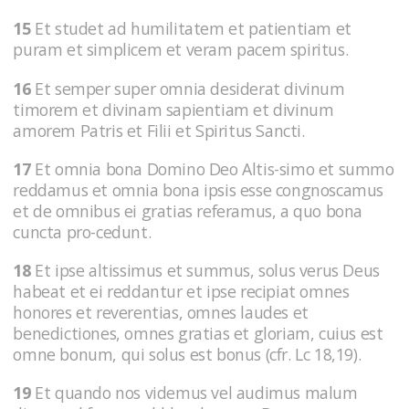
15
Et studet ad humilitatem et patientiam et
puram et simplicem et veram pacem spiritus.
16
Et semper super omnia desiderat divinum
timorem et divinam sapientiam et divinum
amorem Patris et Filii et Spiritus Sancti.
17
Et omnia bona Domino Deo Altis-simo et summo
reddamus et omnia bona ipsis esse congnoscamus
et de omnibus ei gratias referamus, a quo bona
cuncta pro-cedunt.
18
Et ipse altissimus et summus, solus verus Deus
habeat et ei reddantur et ipse recipiat omnes
honores et reverentias, omnes laudes et
benedictiones, omnes gratias et gloriam, cuius est
omne bonum, qui solus est bonus (cfr. Lc 18,19).
19
Et quando nos videmus vel audimus malum