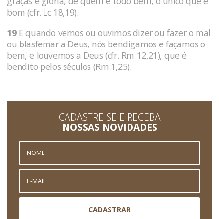
graças e glória, de quem é todo bem, o único que é
bom (cfr. Lc 18,19).
19
E quando vemos ou ouvimos dizer ou fazer o mal
ou blasfemar a Deus, nós bendigamos e façamos o
bem, e louvemos a Deus (cfr. Rm 12,21), que é
bendito pelos séculos (Rm 1,25).
CADASTRE-SE E RECEBA
NOSSAS NOVIDADES
CADASTRAR