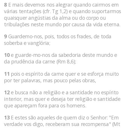
8
E mais devemos nos alegrar quando cairmos em
várias tentações (cfr. Tg 1,2) e quando suportarmos
quaisquer angústias da alma ou do corpo ou
tribulações neste mundo por causa da vida eterna.
9
Guardemo-nos, pois, todos os frades, de toda
soberba e vanglória;
10
e guarde-mo-nos da sabedoria deste mundo e
da prudência da carne (Rm 8,6);
11
pois o espírito da carne quer e se esforça muito
por ter palavras, mas pouco pelas obras,
12
e busca não a religião e a santidade no espírito
interior, mas quer e deseja ter religião e santidade
que apareçam fora para os homens.
13
E estes são aqueles de quem diz o Senhor: "Em
verdade vos digo, receberam sua recompensa" (Mt