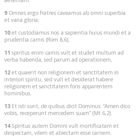
aeternam.
9
Omnes ergo fratres caveamus ab omni superbia
et vana gloria;
10
et custodiamus nos a sapientia huius mundi et a
prudentia carnis (Rom 8,6);
11
spiritus enim carnis vult et studet multum ad
verba habenda, sed parum ad operationem,
12
et quaerit non religionem et sanctitatem in
interiori spiritu, sed vult et desiderat habere
religionem et sanctitatem foris apparentem
hominibus.
13
Et isti sunt, de quibus dicit Dominus: “Amen dico
vobis, receperunt mercedem suam” (Mt 6,2).
14
Spiritus autem Domini vult mortificatam et
despectam, vilem et abiectam esse carnem.