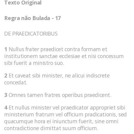
Texto Original
Regra não Bulada - 17
DE PRAEDICATORIBUS
1
Nullus frater praedicet contra formam et
institutionem sanctae ecclesiae et nisi concessum
sibi fuerit a ministro suo.
2
Et caveat sibi minister, ne alicui indiscrete
concedat.
3
Omnes tamen fratres operibus praedicent.
4
Et nullus minister vel praedicator appropriet sibi
ministerium fratrum vel officium pradicationis, sed
quacumque hora ei iniunctum fuerit, sine omni
contradictione dimittat suum officium.