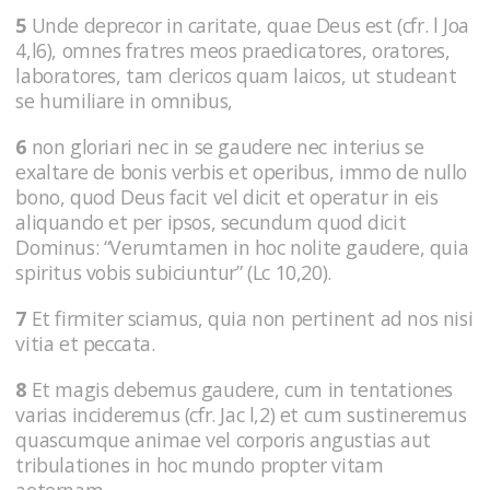
5
Unde deprecor in caritate, quae Deus est (cfr. l Joa
4,l6), omnes fratres meos praedicatores, oratores,
laboratores, tam clericos quam laicos, ut studeant
se humiliare in omnibus,
6
non gloriari nec in se gaudere nec interius se
exaltare de bonis verbis et operibus, immo de nullo
bono, quod Deus facit vel dicit et operatur in eis
aliquando et per ipsos, secundum quod dicit
Dominus: “Verumtamen in hoc nolite gaudere, quia
spiritus vobis subiciuntur” (Lc 10,20).
7
Et firmiter sciamus, quia non pertinent ad nos nisi
vitia et peccata.
8
Et magis debemus gaudere, cum in tentationes
varias incideremus (cfr. Jac l,2) et cum sustineremus
quascumque animae vel corporis angustias aut
tribulationes in hoc mundo propter vitam