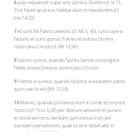
6
quia requiescet super eos spiritus Domini (cf. Is 11,
2) et faciet apud eos habitaculum et mansionem (cf.
Joa 14,23).
7
et sunt filii Patris caelestis (cf. Mt 5, 45), cuius opera
faciunt, et sunt sponsi, fratres et matres Domini
nostri Jesu Christi (cf. Mt 12,50).
8
Sponsi sumus, quando Spiritu Sancto coniungitur
fidelis anima Domino nostro Jesu Christo.
9
Fratres ei sumus, quando facimus voluntatem patris
qui in cae-lis est (Mt 12,50).
10
Matres, quando portamus eum in corde et corpore
nostro (cf. 1Cor 6,20) per divinum amorem et puram
et sinceram cons-cientiam; parturimus eum per
sanctam operationem, quae lu-cere debet aliis in