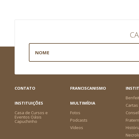
CA
CONTATO
FRANCISCANISMO
INSTI
Benfei
INSTITUIÇÕES
MULTIMÍDIA
Cartas 
Casa de Cursos e
Fotos
Consel
Eventos Oásis
Podcasts
Frater
Capuchinho
Vídeos
Históri
Necrol