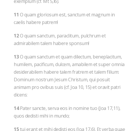
exemplum (cf. Mt 5,l6).
11
O quam gloriosum est, sanctum et magnum in
caelis habere patrem!
12
O quam sanctum, paraclitum, pulchrum et
admirabilem talem habere sponsum!
13
O quam sanctum et quam dilectum, beneplacitum,
humilem, pacificum, dulcem, amabilem et super omnia
desiderabilem habere talem fratrem et talem filium:
Dominum nostrum Jesum Christum, qui posuit
animam pro ovibus suis (cf. Joa 10, 15) et oravit patri
dicens:
14
Pater sancte, serva eos in nomine tuo (Joa 17,11),
quos dedisti mihi in mundo;
15
tui erant et mihi dedisti eos (Joa 17,6). Et verba quae