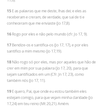
17,6).
15
E as palavras que me deste, lhas dei; e eles as
receberam e creram, de verdade, que saí de ti e
conheceram que me enviaste (Jo 17,8).
16
Rogo por eles e não pelo mundo (cfr. Jo 17, 9).
17
Bendize-os e santifica-os (Jo 17, 17), e por eles
santifico a mim mesmo (Jo 17,19).
18
Não rogo só por eles, mas por aqueles que hão de
crer em mim por sua palavra (Jo 17, 20), para que
sejam santificados em um (Cfr. Jn 17, 23), como
também nós (Jo 17, 11).
19
E quero, Pai, que onde eu estou também eles
estejam comigo, para que vejam minha claridade (Jo
17,24) em teu reino (Mt 20,21). Amém.