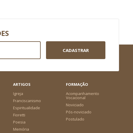
DES
CADASTRAR
ARTIGOS
FORMAÇÃO
Igreja
Acompanhamento
Vocacional
Franciscanismo
Noviciado
Espiritualidade
Pós-noviciado
Fioretti
Postulado
Poesia
Memória