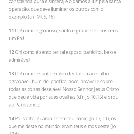
consciência pura e sincera; e o damos à luz pela santa
operação, que deve iluminar os outros com o
exemplo (cfr. Mt 5, 16).
11
Oh! como é glorioso, santo e grande ter nos céus
um Pai!
12
Oh! como é santo ter tal esposo: paráclito, belo e
admirável!
13
Oh! como é santo e dileto ter tal irmão e filho,
agradável, humilde, pacífico, doce, amável e sobre
todas as coisas desejável: Nosso Senhor Jesus Cristo!
que deu a vida por suas ovelhas (cfr. Jo 10,15) e orou
ao Pai dizendo:
14
Pai santo, guarda-os em teu nome (Jo 17, 11), os
que me deste no mundo; eram teus e mos deste (Jo