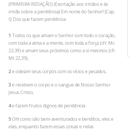
(PRIMEIRA REDAÇÃO) (Exortação aos irmãos e às
irmãs sobre a penitência) Em nome do Senhor! [Cap.
I]: Dos que fazem penitência
1
Todos os que amam o Senhor com todo o coração,
com toda a alma e a mente, com toda a força (cfr. Mc
22,39) e amam seus próximos como a si mesmos (cfr.
Mt 22,39),
2
e odeiam seus corpos com os vícios e pecados,
3
e recebem o corpo e o sangue de Nosso Senhor
Jesus Cristo,
4
e fazem frutos dignos de penitência:
5
Oh! como são bem-aventurados e benditos, eles e
elas, enquanto fazem essas coisas e nelas