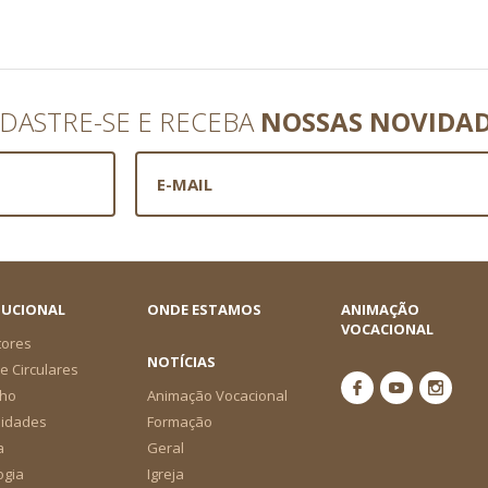
DASTRE-SE E RECEBA
NOSSAS NOVIDA
TUCIONAL
ONDE ESTAMOS
ANIMAÇÃO
VOCACIONAL
tores
NOTÍCIAS
e Circulares
ho
Animação Vocacional
nidades
Formação
a
Geral
ogia
Igreja