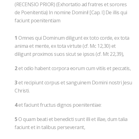
(RECENSIO PRIOR) (Exhortatio ad fratres et sorores
de Poenitentia) ln nomine Domini! [Cap. I] De illis qui
faciunt poenitentiam
1
Omnes qui Dominum diligunt ex toto corde, ex tota
anima et mente, ex tota virtute (cf. Mc 12,30) et
diligunt proximos suos sicut se ipsos (cf. Mt 22,39),
2
et odio habent corpora eorum cum vitiis et peccatis,
3
et recipiunt corpus et sanguinem Domini nostri Jesu
Christi.
4
et faciunt fructus dignos poenitentiae:
5
O quam beati et benedicti sunt illi et illae, dum talia
faciunt et in talibus perseverant,