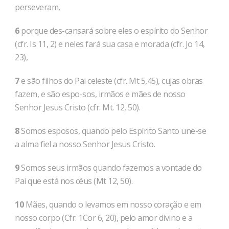
perseveram,
6
porque des-cansará sobre eles o espírito do Senhor
(cfr. Is 11, 2) e neles fará sua casa e morada (cfr. Jo 14,
23),
7
e são filhos do Pai celeste (cfr. Mt 5,45), cujas obras
fazem, e são espo-sos, irmãos e mães de nosso
Senhor Jesus Cristo (cfr. Mt. 12, 50).
8
Somos esposos, quando pelo Espírito Santo une-se
a alma fiel a nosso Senhor Jesus Cristo.
9
Somos seus irmãos quando fazemos a vontade do
Pai que está nos céus (Mt 12, 50).
10
Mães, quando o levamos em nosso coração e em
nosso corpo (Cfr. 1Cor 6, 20), pelo amor divino e a