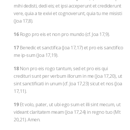
mihi dedisti, dedi eis; et ipsi acceperunt et crediderunt
vere, quia a te exivi et cognoverunt, quia tu me misisti
(Joa 17,8).
16
Rogo pro eis et non pro mundo (cf. Joa 17,9).
17
Benedic et sanctifica (Joa 17,17) et pro eis sanctifico
me ip-sum (Joa 17,19).
18
Non pro eis rogo tantum, sed et pro eis qui
credituri sunt per verbum illorum in me (Joa 17,20), ut
sint sanctificati in unum (cf. Joa 17,23) sicut et nos (Joa
17,11).
19
Et volo, pater, ut ubi ego sum et illi sint mecum, ut
videant claritatem meam (Joa 17,24) in regno tuo (Mt
20,21). Amen.