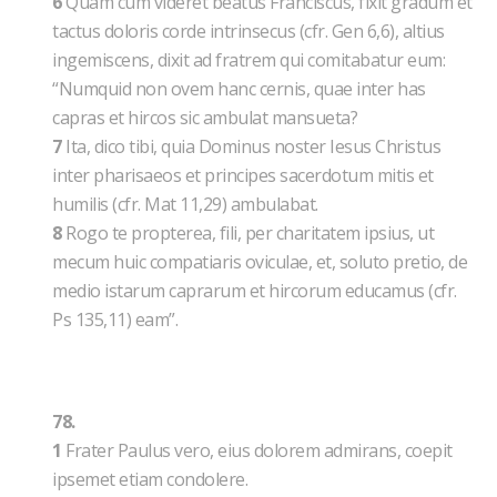
6
Quam cum videret beatus Franciscus, fixit gradum et
tactus doloris corde intrinsecus (cfr. Gen 6,6), altius
ingemiscens, dixit ad fratrem qui comitabatur eum:
“Numquid non ovem hanc cernis, quae inter has
capras et hircos sic ambulat mansueta?
7
Ita, dico tibi, quia Dominus noster Iesus Christus
inter pharisaeos et principes sacerdotum mitis et
humilis (cfr. Mat 11,29) ambulabat.
8
Rogo te propterea, fili, per charitatem ipsius, ut
mecum huic compatiaris oviculae, et, soluto pretio, de
medio istarum caprarum et hircorum educamus (cfr.
Ps 135,11) eam”.
78.
1
Frater Paulus vero, eius dolorem admirans, coepit
ipsemet etiam condolere.