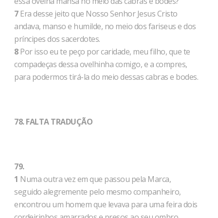
essa ovelha mansa no meio das cabras e bodes?
7
Era desse jeito que Nosso Senhor Jesus Cristo
andava, manso e humilde, no meio dos fariseus e dos
príncipes dos sacerdotes.
8
Por isso eu te peço por caridade, meu filho, que te
compadeças dessa ovelhinha comigo, e a compres,
para podermos tirá-la do meio dessas cabras e bodes.
78. FALTA TRADUÇÃO
79.
1
Numa outra vez em que passou pela Marca,
seguido alegremente pelo mesmo companheiro,
encontrou um homem que levava para uma feira dois
cordeirinhos amarrados e presos ao seu ombro.