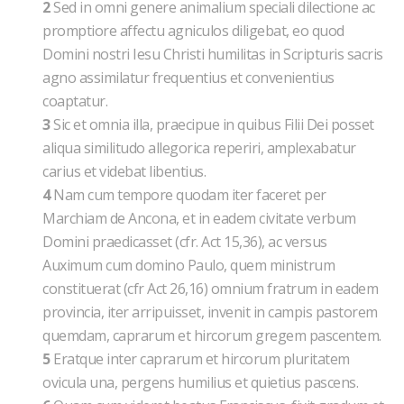
2
Sed in omni genere animalium speciali dilectione ac
promptiore affectu agniculos diligebat, eo quod
Domini nostri Iesu Christi humilitas in Scripturis sacris
agno assimilatur frequentius et convenientius
coaptatur.
3
Sic et omnia illa, praecipue in quibus Filii Dei posset
aliqua similitudo allegorica reperiri, amplexabatur
carius et videbat libentius.
4
Nam cum tempore quodam iter faceret per
Marchiam de Ancona, et in eadem civitate verbum
Domini praedicasset (cfr. Act 15,36), ac versus
Auximum cum domino Paulo, quem ministrum
constituerat (cfr Act 26,16) omnium fratrum in eadem
provincia, iter arripuisset, invenit in campis pastorem
quemdam, caprarum et hircorum gregem pascentem.
5
Eratque inter caprarum et hircorum pluritatem
ovicula una, pergens humilius et quietius pascens.