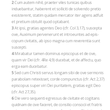
2
Cum autem nihil, praeter viles tunicas quibus
induebantur, haberent et solliciti de solvendo pretio
exsisterent, statim quidam mercator iter agens adfuit
et pretium obtulit quod optabant.
3
At ipsi, gratias agentes Deo (cfr. Col 3,17), suscepta
ove, Auximum pervenerunt et introeuntes ad epis-
copum civitatis, ab ipso magna cum reverentia sunt
suscepti.
4
Mirabatur tamen dominus episcopus et de ove,
quam vir Dei (cfr. 4Re 4,9) ducebat, et de affectu, quo
erga eam ducebatur.
5
Sed cum Christi servus longam sibi de ove sermonis
parabolam retexisset, corde compunctus (cfr. Act 2,37)
episcopus super viri Dei puritatem, gratias egit Deo
(cfr. Act 27,35).
6
Die vero sequenti egressus de civitate et cogitans
quidnam de ove faceret, de consilio consocii et fratris