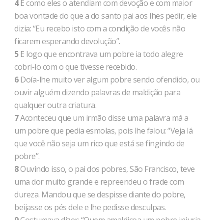
4
E como eles o atendiam com devoção e com maior
boa vontade do que a do santo pai aos lhes pedir, ele
dizia: “Eu recebo isto com a condição de vocês não
ficarem esperando devolução”.
5
E logo que encontrava um pobre ia todo alegre
cobri-lo com o que tivesse recebido.
6
Doía-lhe muito ver algum pobre sendo ofendido, ou
ouvir alguém dizendo palavras de maldição para
qualquer outra criatura.
7
Aconteceu que um irmão disse uma palavra má a
um pobre que pedia esmolas, pois lhe falou: “Veja lá
que você não seja um rico que está se fingindo de
pobre”.
8
Ouvindo isso, o pai dos pobres, São Francisco, teve
uma dor muito grande e repreendeu o frade com
dureza. Mandou que se despisse diante do pobre,
beijasse os pés dele e lhe pedisse desculpas.