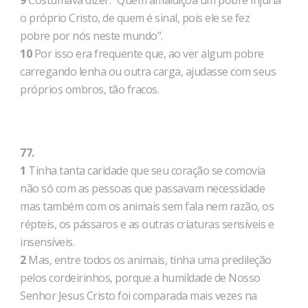
9
Costumava dizer: “Quem amaldiçoa um pobre injuria
o próprio Cristo, de quem é sinal, pois ele se fez
pobre por nós neste mundo”.
10
Por isso era freqüente que, ao ver algum pobre
carregando lenha ou outra carga, ajudasse com seus
próprios ombros, tão fracos.
77.
1
Tinha tanta caridade que seu coração se comovia
não só com as pessoas que passavam necessidade
mas também com os animais sem fala nem razão, os
répteis, os pássaros e as outras criaturas sensíveis e
insensíveis.
2
Mas, entre todos os animais, tinha uma predileção
pelos cordeirinhos, porque a humildade de Nosso
Senhor Jesus Cristo foi comparada mais vezes na