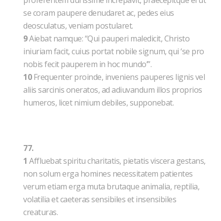
proferentem durissime increpavit, praecepitque ei ut
se coram paupere denudaret ac, pedes eius
deosculatus, veniam postularet.
9
Aiebat namque: “Qui pauperi maledicit, Christo
iniuriam facit, cuius portat nobile signum, qui ‘se pro
nobis fecit pauperem in hoc mundo’”.
10
Frequenter proinde, inveniens pauperes lignis vel
aliis sarcinis oneratos, ad adiuvandum illos proprios
humeros, licet nimium debiles, supponebat.
77.
1
Affluebat spiritu charitatis, pietatis viscera gestans,
non solum erga homines necessitatem patientes
verum etiam erga muta brutaque animalia, reptilia,
volatilia et caeteras sensibiles et insensibiles
creaturas.