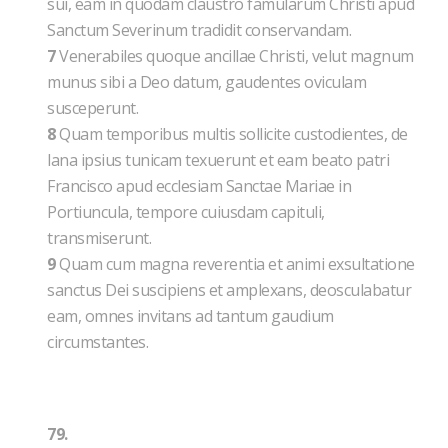
sui, eam in quodam claustro famularum Christi apud
Sanctum Severinum tradidit conservandam.
7
Venerabiles quoque ancillae Christi, velut magnum
munus sibi a Deo datum, gaudentes oviculam
susceperunt.
8
Quam temporibus multis sollicite custodientes, de
lana ipsius tunicam texuerunt et eam beato patri
Francisco apud ecclesiam Sanctae Mariae in
Portiuncula, tempore cuiusdam capituli,
transmiserunt.
9
Quam cum magna reverentia et animi exsultatione
sanctus Dei suscipiens et amplexans, deosculabatur
eam, omnes invitans ad tantum gaudium
circumstantes.
79.