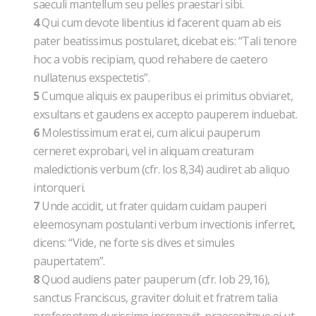
saeculi mantellum seu pelles praestari sibi.
4
Qui cum devote libentius id facerent quam ab eis
pater beatissimus postularet, dicebat eis: “Tali tenore
hoc a vobis recipiam, quod rehabere de caetero
nullatenus exspectetis”.
5
Cumque aliquis ex pauperibus ei primitus obviaret,
exsultans et gaudens ex accepto pauperem induebat.
6
Molestissimum erat ei, cum alicui pauperum
cerneret exprobari, vel in aliquam creaturam
maledictionis verbum (cfr. Ios 8,34) audiret ab aliquo
intorqueri.
7
Unde accidit, ut frater quidam cuidam pauperi
eleemosynam postulanti verbum invectionis inferret,
dicens: “Vide, ne forte sis dives et simules
paupertatem”.
8
Quod audiens pater pauperum (cfr. Iob 29,16),
sanctus Franciscus, graviter doluit et fratrem talia