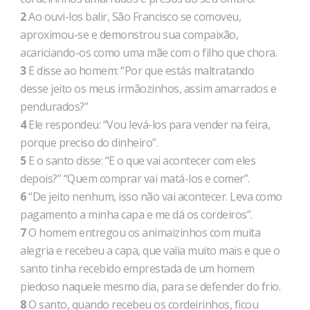
2
Ao ouvi-los balir, São Francisco se comoveu,
aproximou-se e demonstrou sua compaixão,
acariciando-os como uma mãe com o filho que chora.
3
E disse ao homem: “Por que estás maltratando
desse jeito os meus irmãozinhos, assim amarrados e
pendurados?”
4
Ele respondeu: “Vou levá-los para vender na feira,
porque preciso do dinheiro”.
5
E o santo disse: “E o que vai acontecer com eles
depois?” “Quem comprar vai matá-los e comer”.
6
“De jeito nenhum, isso não vai acontecer. Leva como
pagamento a minha capa e me dá os cordeiros”.
7
O homem entregou os animaizinhos com muita
alegria e recebeu a capa, que valia muito mais e que o
santo tinha recebido emprestada de um homem
piedoso naquele mesmo dia, para se defender do frio.
8
O santo, quando recebeu os cordeirinhos, ficou