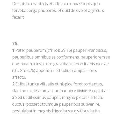
De spiritu charitatis et affectu compassionis quo
fervebat erga pauperes, et quid de ove et agniculis
fecerit.
76.
1
Pater pauperum (cfr. Iob 29,16) pauper Franciscus,
pauperibus omnibus se conformans, pauperiorem se
quempiam conspicere gravabatur, non inanis gloriae
(cfr. Gal 5,26) appetitu, sed solius compassionis
affectu.
2
Et licet tunica vili satis et hispida foret contentus,
illam multoties cum aliquo paupere dividere cupiebat.
3
Sed ut ditissimus pauper, magno pietatis affectu
ductus, posset utcumque pauperibus subvenire,
postulabat in magnis frigoribus a divitibus huius