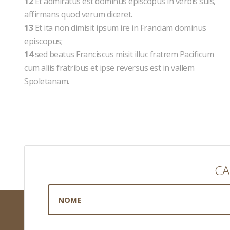
12
Et admiratus est dominus episcopus in verbis suis,
affirmans quod verum diceret.
13
Et ita non dimisit ipsum ire in Franciam dominus
episcopus;
14
sed beatus Franciscus misit illuc fratrem Pacificum
cum aliis fratribus et ipse reversus est in vallem
Spoletanam.
CA