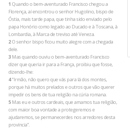
1
Quando o bem-aventurado Francisco chegou a
Florença, aí encontrou o senhor Hugolino, bispo de
Óstia, mais tarde papa, que tinha sido enviado pelo
papa Honório como legado ao Ducado e à Toscana, à
Lombardia, à Marca de treviso até Veneza.
2
O senhor bispo ficou muito alegre com a chegada
dele.
3
Mas quando ouviu o bem-aventurado Francisco
dizer que queria ir para a França, proibiu que fosse,
dizendo-lhe:
4
“Irmão, não quero que vás para lá dos montes,
porque há muitos prelados e outros que vão querer
impedir os bens de tua religião na cúria romana.
5
Mas eu e outros cardeais, que amamos tua religião,
com maior boa vontade a protegeremos e
ajudaremos, se permanecerdes nos arredores desta
província”.