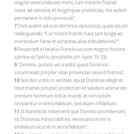
magna verecundia est michi, cum miserim fratres
meos ad remotas et longinquas provincias, me autem
permanere in istis provinciis”.
7
Dixit autem ad eum dominus episcopus, quasi ipsum
redarguendo: “Cur misisti fratres tuos tam longe ad
moriendum fame et ad tantas alias tribulationes?”.
8
Respondit ei beatus Franciscus cum magno fervore
spiritus et Spiritu prophetie (cfr. Apoc 19,10):
9
“Domine, putatis vel creditis quod Dominus
solummodo propter istas provincias miserit fratres?
10
Sed dico vobis in veritate, quod Dominus elegit et
misit fratres propter profectum et salutem animarum
omnium hominum totius mundi, et non solum
recipientur in terra fidelium, sed etiam infidelium.
11
Et dummodo observent que Domino promiserunt,
sic Dominus ministrabit eis necessaria in terra
infidelium sicut et in terra fidelium”.