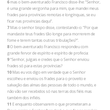
6
mas o bem-aventurado Francisco disse-lhe: “Senhor,
é uma grande vergonha para mim, que mandei meus
frades para províncias remotas e longínquas, se eu
ficar nas províncias daqui”.
7
Mas o senhor bispo disse, contestando-o: “Por que
mandaste teus frades tão longe para morrerem de
fome e terem tantas outras tribulações?”.
8
O bem-aventurado Francisco respondeu com
grande fervor de espírito e espírito de profecia:
9
“Senhor, julgais e credes que o Senhor enviou
frades só para estas províncias?
10
Mas eu vos digo em verdade que o Senhor
escolheu e enviou os frades para o proveito e
salvação das almas das pessoas de todo o mundo, e
não vão ser recebidos só nas terras dos fiéis mas
também dos infiéis.
11
E enquanto observarem o que prometeram a