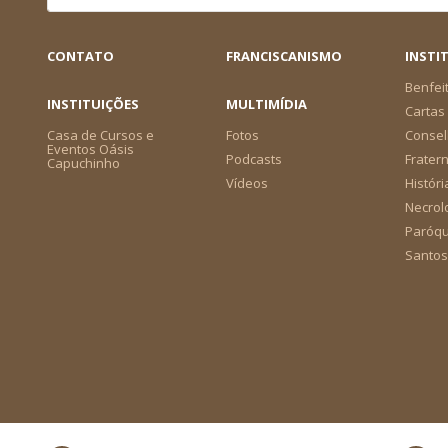
CONTATO
FRANCISCANISMO
INSTI
Benfei
INSTITUIÇÕES
MULTIMÍDIA
Cartas 
Casa de Cursos e
Fotos
Consel
Eventos Oásis
Podcasts
Frater
Capuchinho
Vídeos
Históri
Necrol
Paróqu
Santos