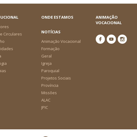
TUCIONAL
ONDE ESTAMOS
ANIMAÇÃO
VOCACIONAL
tores
NOTÍCIAS
e Circulares
ho
Animação Vocacional
nidades
Formação
a
Geral
ogia
Igreja
ias
Paroquial
Projetos Sociais
Província
Missões
ALAC
JPIC