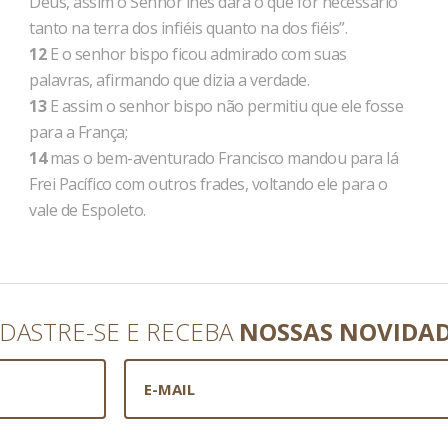
Deus, assim o Senhor lhes dará o que for necessário
tanto na terra dos infiéis quanto na dos fiéis”.
12
E o senhor bispo ficou admirado com suas
palavras, afirmando que dizia a verdade.
13
E assim o senhor bispo não permitiu que ele fosse
para a França;
14
mas o bem-aventurado Francisco mandou para lá
Frei Pacífico com outros frades, voltando ele para o
vale de Espoleto.
DASTRE-SE E RECEBA
NOSSAS NOVIDA