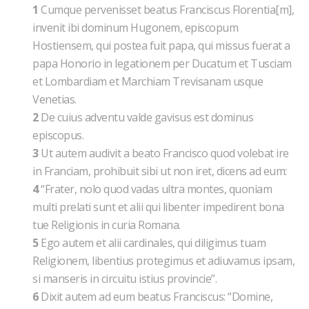
1
Cumque pervenisset beatus Franciscus Florentia[m],
invenit ibi dominum Hugonem, episcopum
Hostiensem, qui postea fuit papa, qui missus fuerat a
papa Honorio in legationem per Ducatum et Tusciam
et Lombardiam et Marchiam Trevisanam usque
Venetias.
2
De cuius adventu valde gavisus est dominus
episcopus.
3
Ut autem audivit a beato Francisco quod volebat ire
in Franciam, prohibuit sibi ut non iret, dicens ad eum:
4
“Frater, nolo quod vadas ultra montes, quoniam
multi prelati sunt et alii qui libenter impedirent bona
tue Religionis in curia Romana.
5
Ego autem et alii cardinales, qui diligimus tuam
Religionem, libentius protegimus et adiuvamus ipsam,
si manseris in circuitu istius provincie”.
6
Dixit autem ad eum beatus Franciscus: “Domine,