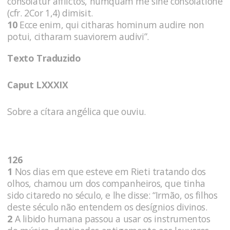
consolatur afflictos, numquam me sine consolatione
(cfr. 2Cor 1,4) dimisit.
10
Ecce enim, qui citharas hominum audire non
potui, citharam suaviorem audivi”.
Texto Traduzido
Caput LXXXIX
Sobre a cítara angélica que ouviu.
126
1
Nos dias em que esteve em Rieti tratando dos
olhos, chamou um dos companheiros, que tinha
sido citaredo no século, e lhe disse: “Irmão, os filhos
deste século não entendem os desígnios divinos.
2
A libido humana passou a usar os instrumentos