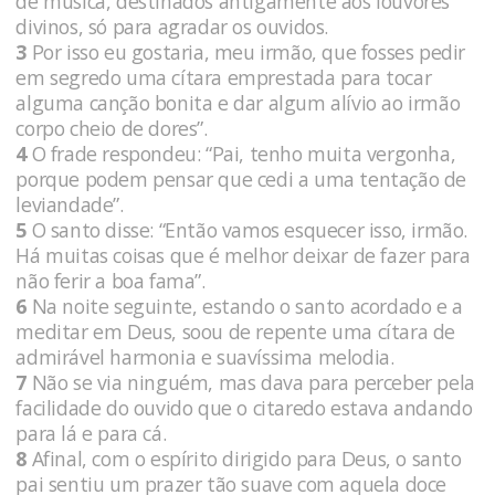
de música, destinados antigamente aos louvores
divinos, só para agradar os ouvidos.
3
Por isso eu gostaria, meu irmão, que fosses pedir
em segredo uma cítara emprestada para tocar
alguma canção bonita e dar algum alívio ao irmão
corpo cheio de dores”.
4
O frade respondeu: “Pai, tenho muita vergonha,
porque podem pensar que cedi a uma tentação de
leviandade”.
5
O santo disse: “Então vamos esquecer isso, irmão.
Há muitas coisas que é melhor deixar de fazer para
não ferir a boa fama”.
6
Na noite seguinte, estando o santo acordado e a
meditar em Deus, soou de repente uma cítara de
admirável harmonia e suavíssima melodia.
7
Não se via ninguém, mas dava para perceber pela
facilidade do ouvido que o citaredo estava andando
para lá e para cá.
8
Afinal, com o espírito dirigido para Deus, o santo
pai sentiu um prazer tão suave com aquela doce