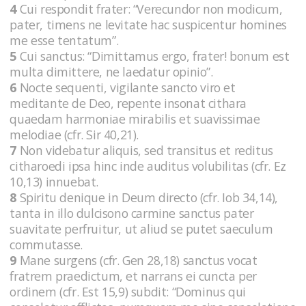
4
Cui respondit frater: “Verecundor non modicum,
pater, timens ne levitate hac suspicentur homines
me esse tentatum”.
5
Cui sanctus: “Dimittamus ergo, frater! bonum est
multa dimittere, ne laedatur opinio”.
6
Nocte sequenti, vigilante sancto viro et
meditante de Deo, repente insonat cithara
quaedam harmoniae mirabilis et suavissimae
melodiae (cfr. Sir 40,21).
7
Non videbatur aliquis, sed transitus et reditus
citharoedi ipsa hinc inde auditus volubilitas (cfr. Ez
10,13) innuebat.
8
Spiritu denique in Deum directo (cfr. Iob 34,14),
tanta in illo dulcisono carmine sanctus pater
suavitate perfruitur, ut aliud se putet saeculum
commutasse.
9
Mane surgens (cfr. Gen 28,18) sanctus vocat
fratrem praedictum, et narrans ei cuncta per
ordinem (cfr. Est 15,9) subdit: “Dominus qui