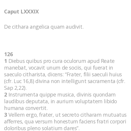
Caput LXXXIX
De cithara angelica quam audivit.
126
1
Diebus quibus pro cura oculorum apud Reate
manebat, vocavit unum de sociis, qui fuerat in
saeculo citharista, dicens: “Frater, filii saeculi huius
(cfr. Luc 16,8) divina non intelligunt sacramenta (cfr.
Sap 2,22).
2
Instrumenta quippe musica, divinis quondam
laudibus deputata, in aurium voluptatem libido
humana convertit.
3
Vellem ergo, frater, ut secreto citharam mutuatus
afferres, qua versum honestum faciens fratri corpori
doloribus pleno solatium dares”.