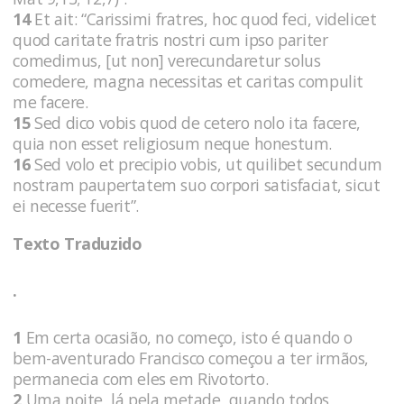
14
Et ait: “Carissimi fratres, hoc quod feci, videlicet
quod caritate fratris nostri cum ipso pariter
comedimus, [ut non] verecundaretur solus
comedere, magna necessitas et caritas compulit
me facere.
15
Sed dico vobis quod de cetero nolo ita facere,
quia non esset religiosum neque honestum.
16
Sed volo et precipio vobis, ut quilibet secundum
nostram paupertatem suo corpori satisfaciat, sicut
ei necesse fuerit”.
Texto Traduzido
.
1
Em certa ocasião, no começo, isto é quando o
bem-aventurado Francisco começou a ter irmãos,
permanecia com eles em Rivotorto.
2
Uma noite, lá pela metade, quando todos