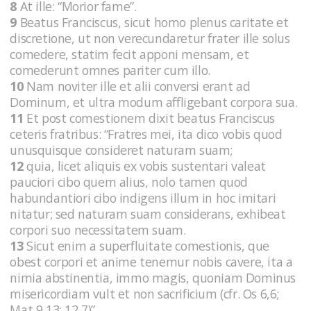
8
At ille: “Morior fame”.
9
Beatus Franciscus, sicut homo plenus caritate et
discretione, ut non verecundaretur frater ille solus
comedere, statim fecit apponi mensam, et
comederunt omnes pariter cum illo.
10
Nam noviter ille et alii conversi erant ad
Dominum, et ultra modum affligebant corpora sua.
11
Et post comestionem dixit beatus Franciscus
ceteris fratribus: “Fratres mei, ita dico vobis quod
unusquisque consideret naturam suam;
12
quia, licet aliquis ex vobis sustentari valeat
pauciori cibo quem alius, nolo tamen quod
habundantiori cibo indigens illum in hoc imitari
nitatur; sed naturam suam considerans, exhibeat
corpori suo necessitatem suam.
13
Sicut enim a superfluitate comestionis, que
obest corpori et anime tenemur nobis cavere, ita a
nimia abstinentia, immo magis, quoniam Dominus
misericordiam vult et non sacrificium (cfr. Os 6,6;
Mat 9,13; 12,7)”.