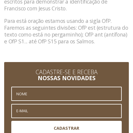
escritos para demonstrar a identificação de
Francisco com Jesus Cristo.
Para está oração estamos usando a sigla OfP.
Faremos as seguintes divisões: OfP est (estrutura do
texto como está no pergaminho); OfP ant (antífona)
e OfP S1... até OfP S15 para os Salmos.
CADASTRE-SE E RECEBA
NOSSAS NOVIDADES
CADASTRAR