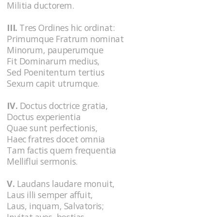
Militia ductorem.
III.
Tres Ordines hic ordinat:
Primumque Fratrum nominat
Minorum, pauperumque
Fit Dominarum medius,
Sed Poenitentum tertius
Sexum capit utrumque.
IV.
Doctus doctrice gratia,
Doctus experientia
Quae sunt perfectionis,
Haec fratres docet omnia
Tam factis quem frequentia
Melliflui sermonis.
V.
Laudans laudare monuit,
Laus illi semper affuit,
Laus, inquam, Salvatoris;
Invitat aves, bestias