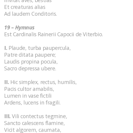
Et creaturas alias
Ad laudem Conditoris.
19 – Hymnus
Est Cardinalis Rainerii Capocii de Viterbio.
I.
Plaude, turba paupercula,
Patre ditata paupere;
Laudis propina pocula,
Sacro depressa ubere.
II.
Hic simplex, rectus, humilis,
Pacis cultor amabilis,
Lumen in vase fictili
Ardens, lucens in fragili.
III.
Vili contectus tegmine,
Sancto calescens flamine,
Vicit algorem, caumata,