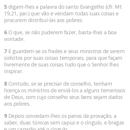
5
digam-lhes a palavra do santo Evangelho (cfr. Mt
19,21, par.) que vão e vendam todas suas coisas e
procurem distribuí-las aos pobres.
6
O que, se não puderem fazer, basta-lhes a boa
vontade.
7
E guardem-se os frades e seus ministros de serem
solícitos por suas coisas temporais, para que façam
livremente de suas coisas tudo que o Senhor lhes
inspirar.
8
Contudo, se se precisar de conselho, tenham
licença os ministros de enviá-los a alguns temerosos
de Deus, com cujo conselho seus bens sejam dados
aos pobres.
9
Depois concedam-lhes os panos da provação, a
saber, duas túnicas sem capuz e o cíngulo, e bragas
e um caparão até o cíngulo,