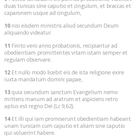
duas tunicas sine caputio et cingulum, et braccas et
caparonem usque ad cingulum,
10
nisi eisdem ministris aliud secundum Deum
aliquando videatur.
11
Finito vero anno probationis, recipiantur ad
obedientiam promittentes vitam istam semper et
regulam observare.
12
Et nullo modo licebit eis de ista religione exire
iuxta mandatum domini papae,
13
quia secundum sanctum Evangelium nemo
mittens manum ad aratrum et aspiciens retro
aptus est regno Dei (Lc 9,62).
14
Et illi qui iam promiserunt obedientiam habeant
unam tunicam cum caputio et aliam sine caputio
qui voluerint habere.