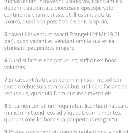
monasterium intraverint uxores vel, licentiam eis
dederint auctoritate dioecesani episcopi, voto
continentiae iam emisso, et illius sint aetatis
uxores, quod non possit de eis oriri suspicio,
5
dicant illis verbum sancti Evangelii (cf Mt 19,21
par), quod vadant et vendant omnia sua et ea
studeant pauperibus erogare.
6
Quod si facere non potuerint, sufficit eis bona
voluntas.
7
Et caveant fratres et eorum ministri, ne solliciti
sint de rebus suis temporalibus, ut libere faciant de
rebus suis, quidquid Dominus inspiraverit eis.
8
Si tamen con-silium requiratur, licentiam habeant
ministri mittendi eos ad aliquos Deum timentes,
quorum consilio bona sua pauperibus erogentur.
9
Postea concedant eis pannos probationis, videlicet