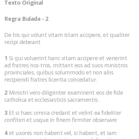
Texto Original
Regra Bulada - 2
De his qui volunt vitam istam accipere, et qualiter
recipi debeant
1
Si qui voluerint hanc vitam accipere et venerint
ad fratres nos-tros, mittant eos ad suos ministros
provinciales, quibus solummodo et non aliis
recipiendi fratres licentia concedatur.
2
Ministri vero diligenter examinent eos de fide
catholica et ecclesiasticis sacramentis.
3
Et si haec omnia credant et velint ea fideliter
confiteri et usque in finem firmiter observare
4
et uxores non habent vel, si habent, et iam